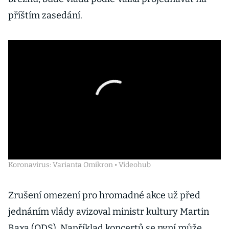
příštím zasedání.
Koronavirus: Varianta Omikron • Videohub
Zrušení omezení pro hromadné akce už před
jednáním vlády avizoval ministr kultury Martin
Baxa (ODS). Například koncertů se nyní může