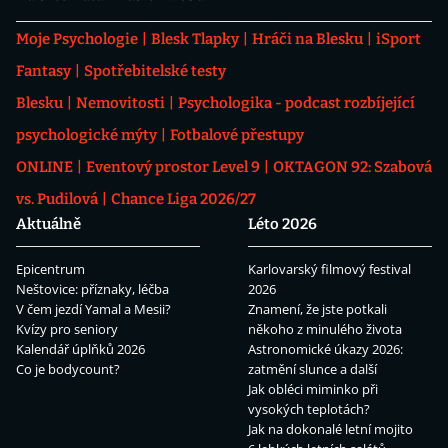
Moje Psychologie
Blesk Tlapky
Hráči na Blesku
iSport
Fantasy
Spotřebitelské testy
Blesku
Nemovitosti
Psychologika - podcast rozbíjející
psychologické mýty
Fotbalové přestupy
ONLINE
Eventový prostor Level 9
OKTAGON 92: Szabová
vs. Pudilová
Chance Liga 2026/27
Aktuálně
Léto 2026
Epicentrum
Karlovarský filmový festival
Neštovice: příznaky, léčba
2026
V čem jezdí Yamal a Mesii?
Znamení, že jste potkali
Kvízy pro seniory
někoho z minulého života
Kalendář úplňků 2026
Astronomické úkazy 2026:
Co je bodycount?
zatmění slunce a další
Jak obléci miminko při
vysokých teplotách?
Jak na dokonalé letní mojito