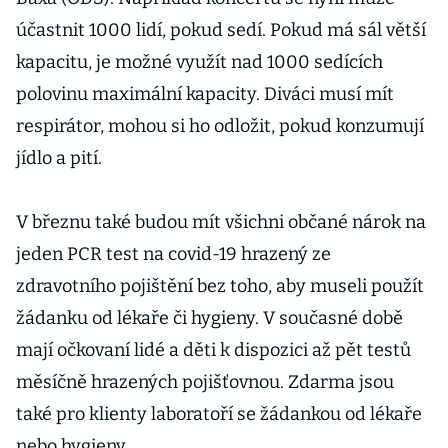
účastnit 1000 lidí, pokud sedí. Pokud má sál větší
kapacitu, je možné využít nad 1000 sedících
polovinu maximální kapacity. Diváci musí mít
respirátor, mohou si ho odložit, pokud konzumují
jídlo a pití.
V březnu také budou mít všichni občané nárok na
jeden PCR test na covid-19 hrazený ze
zdravotního pojištění bez toho, aby museli použít
žádanku od lékaře či hygieny. V současné době
mají očkovaní lidé a děti k dispozici až pět testů
měsíčně hrazených pojišťovnou. Zdarma jsou
také pro klienty laboratoří se žádankou od lékaře
nebo hygieny.