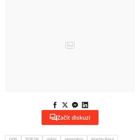
Začít diskuzi
ODS
TOP 09
vláda
respirátor
Martin Baxa