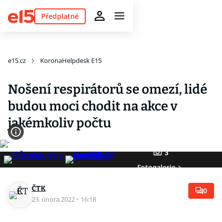
Předplatné
e15.cz
KoronaHelpdesk E15
Nošení respirátorů se omezí, lidé
budou moci chodit na akce v
jakémkoliv počtu
3
Fotogalerie
ČTK
0
23. února 2022
·
16:18