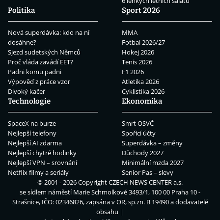
6 lehkých letních salátů
Politika
Sport 2026
Nová superdávka: kdo na ní
MMA
dosáhne?
Fotbal 2026/27
Sjezd sudetských Němců
Hokej 2026
Proč vláda zavádí EET?
Tenis 2026
Padni komu padni
F1 2026
Výpověď z práce vzor
Atletika 2026
Divoký kačer
Cyklistika 2026
Technologie
Ekonomika
SpaceX na burze
Smrt OSVČ
Nejlepší telefony
Spořicí účty
Nejlepší AI zdarma
Superdávka – změny
Nejlepší chytré hodinky
Důchody 2027
Nejlepší VPN – srovnání
Minimální mzda 2027
Netflix filmy a seriály
Senior Pas – slevy
© 2001 - 2026 Copyright
CZECH NEWS CENTER a.s.
se sídlem náměstí Marie Schmolkové 3493/1, 100 00 Praha 10 -
Strašnice, IČO: 02346826, zapsána v OR, sp.zn. B 19490 a dodavatelé
obsahu