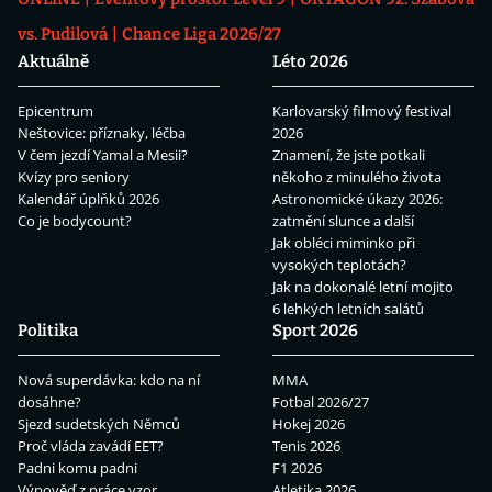
vs. Pudilová
Chance Liga 2026/27
Aktuálně
Léto 2026
Epicentrum
Karlovarský filmový festival
Neštovice: příznaky, léčba
2026
V čem jezdí Yamal a Mesii?
Znamení, že jste potkali
Kvízy pro seniory
někoho z minulého života
Kalendář úplňků 2026
Astronomické úkazy 2026:
Co je bodycount?
zatmění slunce a další
Jak obléci miminko při
vysokých teplotách?
Jak na dokonalé letní mojito
6 lehkých letních salátů
Politika
Sport 2026
Nová superdávka: kdo na ní
MMA
dosáhne?
Fotbal 2026/27
Sjezd sudetských Němců
Hokej 2026
Proč vláda zavádí EET?
Tenis 2026
Padni komu padni
F1 2026
Výpověď z práce vzor
Atletika 2026