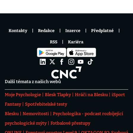
Kontakty
Redakce
Inzerce
Předplatné
RSS
Kariéra
Další témata z našich webů
Moje Psychologie
Blesk Tlapky
Hráči na Blesku
iSport
Fantasy
Spotřebitelské testy
Blesku
Nemovitosti
Psychologika - podcast rozbíjející
psychologické mýty
Fotbalové přestupy
ONLINE
Eventový prostor Level 9
OKTAGON 92: Szabová