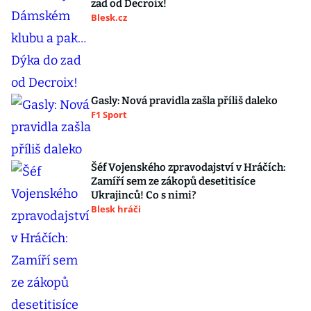
zad od Decroix!
Blesk.cz
Gasly: Nová pravidla zašla příliš daleko
F1 Sport
Šéf Vojenského zpravodajství v Hráčích:
Zamíří sem ze zákopů desetitisíce
Ukrajinců! Co s nimi?
Blesk hráči