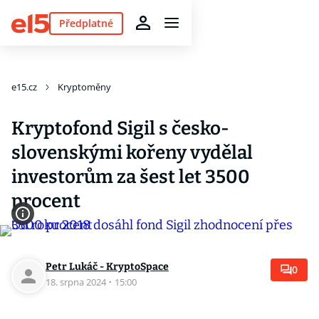
Předplatné
e15.cz
Kryptoměny
Kryptofond Sigil s česko-
slovenskými kořeny vydělal
investorům za šest let 3500
procent
Petr Lukáč - KryptoSpace
0
18. srpna 2024
·
15:00