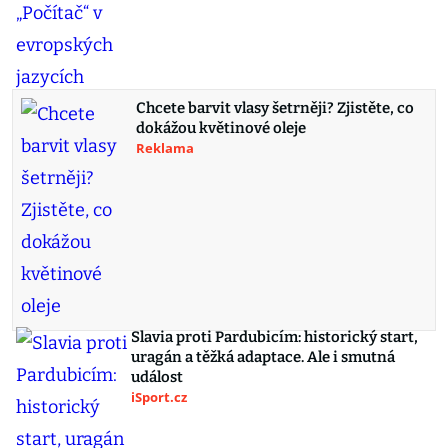
Chcete barvit vlasy šetrněji? Zjistěte, co
dokážou květinové oleje
Reklama
Slavia proti Pardubicím: historický start,
uragán a těžká adaptace. Ale i smutná
událost
iSport.cz