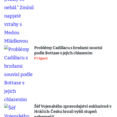
Problémy Cadillacu s brzdami souvisí
podle Bottase s jejich chlazením
F1 Sport
Šéf Vojenského zpravodajství exkluzivně v
Hráčích: Česku hrozil vyšší stupeň
nebezpečí!