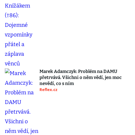
Marek Adamczyk: Problém na DAMU
přetrvává. Všichni o něm vědí, jen moc
nevědí, co s ním
Reflex.cz