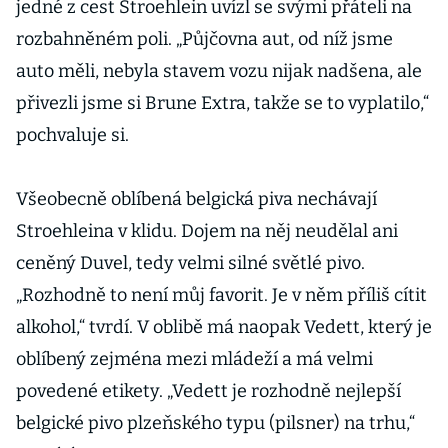
jedné z cest Stroehlein uvízl se svými přáteli na
rozbahněném poli. „Půjčovna aut, od níž jsme
auto měli, nebyla stavem vozu nijak nadšena, ale
přivezli jsme si Brune Extra, takže se to vyplatilo,“
pochvaluje si.
Všeobecně oblíbená belgická piva nechávají
Stroehleina v klidu. Dojem na něj neudělal ani
ceněný Duvel, tedy velmi silné světlé pivo.
„Rozhodně to není můj favorit. Je v něm příliš cítit
alkohol,“ tvrdí. V oblibě má naopak Vedett, který je
oblíbený zejména mezi mládeží a má velmi
povedené etikety. „Vedett je rozhodně nejlepší
belgické pivo plzeňského typu (pilsner) na trhu,“