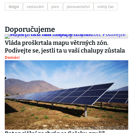
Belgie
cestování
pivo
pivovarnictví
volný čas
Doporučujeme
Vláda proškrtala mapu větrných zón.
Podívejte se, jestli ta u vaší chalupy zůstala
Domácí