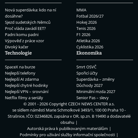
Nová superdávka: kdo na ní
MMA
dosáhne?
Fotbal 2026/27
Sjezd sudetských Němců
Hokej 2026
Proč vláda zavádí EET?
Tenis 2026
Padni komu padni
F1 2026
Výpověď z práce vzor
Atletika 2026
Divoký kačer
Cyklistika 2026
Technologie
Ekonomika
SpaceX na burze
Smrt OSVČ
Nejlepší telefony
Spořicí účty
Nejlepší AI zdarma
Superdávka – změny
Nejlepší chytré hodinky
Důchody 2027
Nejlepší VPN – srovnání
Minimální mzda 2027
Netflix filmy a seriály
Senior Pas – slevy
© 2001 - 2026 Copyright
CZECH NEWS CENTER a.s.
se sídlem náměstí Marie Schmolkové 3493/1, 100 00 Praha 10 -
Strašnice, IČO: 02346826, zapsána v OR, sp.zn. B 19490 a dodavatelé
obsahu
Autorská práva k publikovaným materiálům
Podmínky pro užívání služby informační společnosti