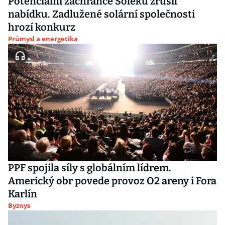
Potenciální zachránce Soleku zrušil
nabídku. Zadlužené solární společnosti
hrozí konkurz
Průmysl a energetika
PPF spojila síly s globálním lídrem.
Americký obr povede provoz O2 areny i Fora
Karlín
Byznys