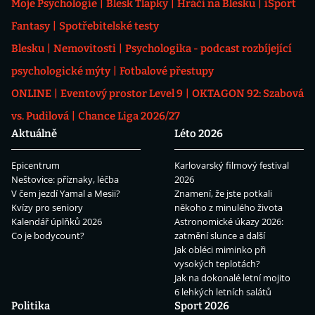
Moje Psychologie
Blesk Tlapky
Hráči na Blesku
iSport
Fantasy
Spotřebitelské testy
Blesku
Nemovitosti
Psychologika - podcast rozbíjející
psychologické mýty
Fotbalové přestupy
ONLINE
Eventový prostor Level 9
OKTAGON 92: Szabová
vs. Pudilová
Chance Liga 2026/27
Aktuálně
Léto 2026
Epicentrum
Karlovarský filmový festival
Neštovice: příznaky, léčba
2026
V čem jezdí Yamal a Mesii?
Znamení, že jste potkali
Kvízy pro seniory
někoho z minulého života
Kalendář úplňků 2026
Astronomické úkazy 2026:
Co je bodycount?
zatmění slunce a další
Jak obléci miminko při
vysokých teplotách?
Jak na dokonalé letní mojito
6 lehkých letních salátů
Politika
Sport 2026