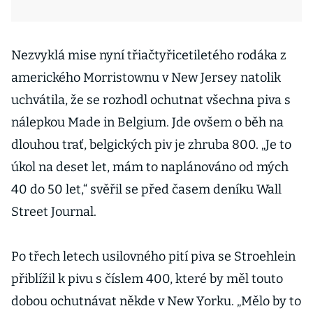
Nezvyklá mise nyní třiačtyřicetiletého rodáka z
amerického Morristownu v New Jersey natolik
uchvátila, že se rozhodl ochutnat všechna piva s
nálepkou Made in Belgium. Jde ovšem o běh na
dlouhou trať, belgických piv je zhruba 800. „Je to
úkol na deset let, mám to naplánováno od mých
40 do 50 let,“ svěřil se před časem deníku Wall
Street Journal.
Po třech letech usilovného pití piva se Stroehlein
přiblížil k pivu s číslem 400, které by měl touto
dobou ochutnávat někde v New Yorku. „Mělo by to