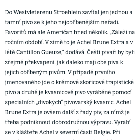
Do Westvleterenu Stroehlein zavítal jen jednou a
tamní pivo se k jeho nejoblíbenějším neřadí.
Favoritů má ale Američan hned několik. „Záleží na
ročním období. V zimě to je Achel Brune Extra a v
létě Cantillon Gueuze,“ dodává. Čeští pivaři by byli
zřejmě překvapeni, jak daleko mají obě piva k
jejich oblíbeným pivům. V případě prvního
jmenovaného jde o krémové skořicové trapistické
pivo a druhé je kvasnicové pivo vyráběné pomocí
speciálních „divokých“ pivovarský kvasnic. Achel
Brune Extra je ovšem další z řady piv, za nímž je
třeba podniknout dobrodružnou výpravu. Vyrábí
se v klášteře Achel v severní části Belgie. Při