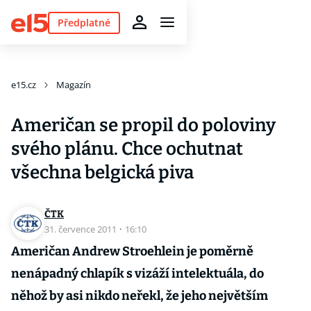
Předplatné
e15.cz
Magazín
Američan se propil do poloviny
svého plánu. Chce ochutnat
všechna belgická piva
ČTK
31. července 2011
·
16:10
Američan Andrew Stroehlein je poměrně
nenápadný chlapík s vizáží intelektuála, do
něhož by asi nikdo neřekl, že jeho největším