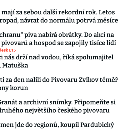
 mají za sebou další rekordní rok. Letos
propad, návrat do normálu potrvá měsíce
áchranu“ piva nabírá obrátky. Do akcí na
pivovarů a hospod se zapojily tisíce lidí
esk E15
i nás drží nad vodou, říká spolumajitel
u Matuška
i za den nalili do Pivovaru Zvíkov téměř
ony korun
Granát a archivní snímky. Připomeňte si
 druhého největšího českého pivovaru
men jde do regionů, koupil Pardubický