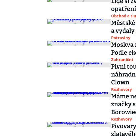
Lidé si 
opatření
Obchod a sl
Městské
a vydaly 
Potraviny
Moskva z
Podle e
Zahraniční
Pivní to
náhradní
Clown
Rozhovory
Máme nej
značky se
Borowie
Rozhovory
Pivovary
zlatavéh