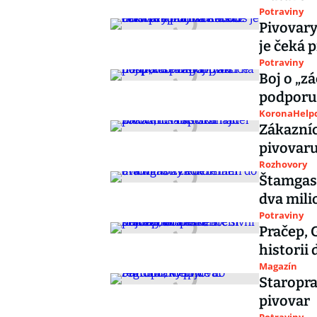
Potraviny
Pivovary
je čeká 
Potraviny
Boj o „z
podporu 
KoronaHelpd
Zákazníc
pivovar
Rozhovory
Štamgast
dva mili
Potraviny
Pračep, 
historii
Magazín
Staropra
pivovar