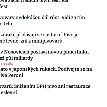
vě začal tradiční pivní festival
fest
vovary nedokážou dál růst. Vidí za tím
o trhu
zdraží, přidávají se i ostatní. Pivo je
ě levné, zní z minipivovarů
 v Nošovicích postaví novou plnící linku
než půl miliardy
nergetika
zlato v japonských rukách. Podívejte se na
iva Peroni
ovarů: Snížením DPH pivo ani restaurace
nezlevní