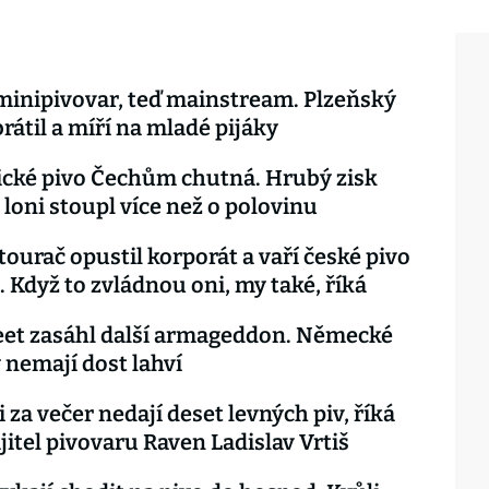
minipivovar, teď mainstream. Plzeňský
rátil a míří na mladé pijáky
cké pivo Čechům chutná. Hrubý zisk
loni stoupl více než o polovinu
tourač opustil korporát a vaří české pivo
. Když to zvládnou oni, my také, říká
eet zasáhl další armageddon. Německé
 nemají dost lahví
i za večer nedají deset levných piv, říká
itel pivovaru Raven Ladislav Vrtiš