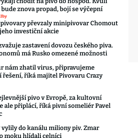
zvykají chodit na pivo do hospod. Kvůli
 bude znova propad, bojí se výčepní
užby
 pivovary převzaly minipivovar Chomout
jeho investiční akcie
važuje zastavení dovozu českého piva.
konomů má Rusko omezené možnosti
ur nám zhatil virus, připravujeme
 řešení, říká majitel Pivovaru Crazy
levnější pivo v Evropě, za kultovní
 ale připlácí, říká pivní someliér Pavel
c
 vylily do kanálu miliony piv. Zmar
o moku hlídali celníci