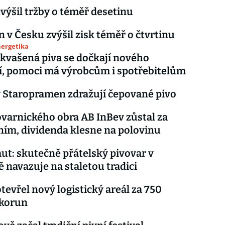
výšil tržby o téměř desetinu
 v Česku zvýšil zisk téměř o čtvrtinu
nergetika
kvašená piva se dočkají nového
í, pomoci má výrobcům i spotřebitelům
 Staropramen zdražují čepované pivo
ovarnického obra AB InBev zůstal za
ím, dividenda klesne na polovinu
aut: skutečně přátelský pivovar v
 navazuje na staletou tradici
tevřel nový logistický areál za 750
 korun