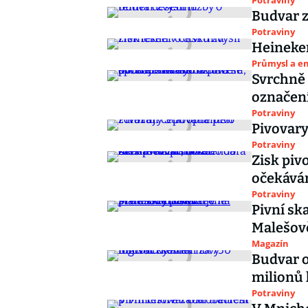
Potraviny
Budvar z
Potraviny
Heineken
Průmysl a e
Svrchně 
označen
Potraviny
Pivovary
Potraviny
Zisk piv
očekáván
Potraviny
Pivní sk
Malešově
Magazín
Budvar o
milionů
Potraviny