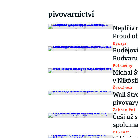
pivovarnictví
Nejdřív 
Proud ob
Byznys
Budějovi
Budvaru 
Potraviny
Michal Š
v Nikósii
Česká esa
Wall Str
pivovary
Zahraniční
Češi už s
spolumaj
e15 Cast