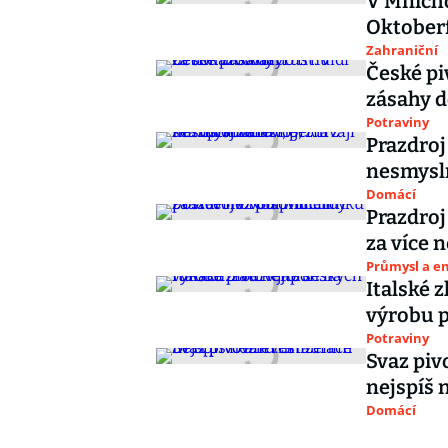
V Mnicho
Oktober
Zahraniční
České pi
zásahy d
Potraviny
Prazdroj 
nesmysln
Domácí
Prazdroj
za více 
Průmysl a e
Italské 
výrobu p
Potraviny
Svaz piv
nejspíš 
Domácí