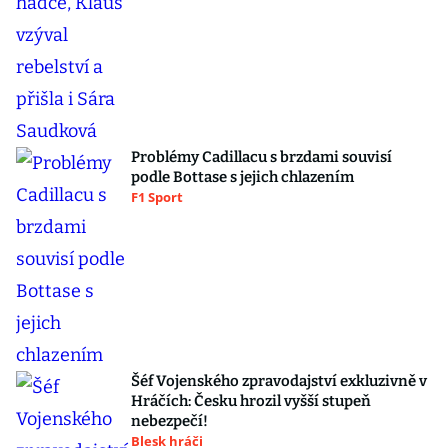
Problémy Cadillacu s brzdami souvisí
podle Bottase s jejich chlazením
F1 Sport
Šéf Vojenského zpravodajství exkluzivně v
Hráčích: Česku hrozil vyšší stupeň
nebezpečí!
Blesk hráči