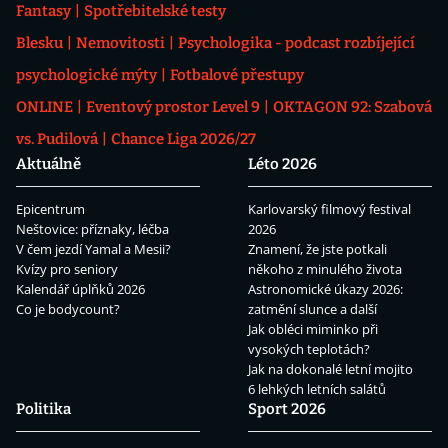
Fantasy
Spotřebitelské testy
Blesku
Nemovitosti
Psychologika - podcast rozbíjející
psychologické mýty
Fotbalové přestupy
ONLINE
Eventový prostor Level 9
OKTAGON 92: Szabová
vs. Pudilová
Chance Liga 2026/27
Aktuálně
Léto 2026
Epicentrum
Karlovarský filmový festival
Neštovice: příznaky, léčba
2026
V čem jezdí Yamal a Mesii?
Znamení, že jste potkali
Kvízy pro seniory
někoho z minulého života
Kalendář úplňků 2026
Astronomické úkazy 2026:
Co je bodycount?
zatmění slunce a další
Jak obléci miminko při
vysokých teplotách?
Jak na dokonalé letní mojito
6 lehkých letních salátů
Politika
Sport 2026