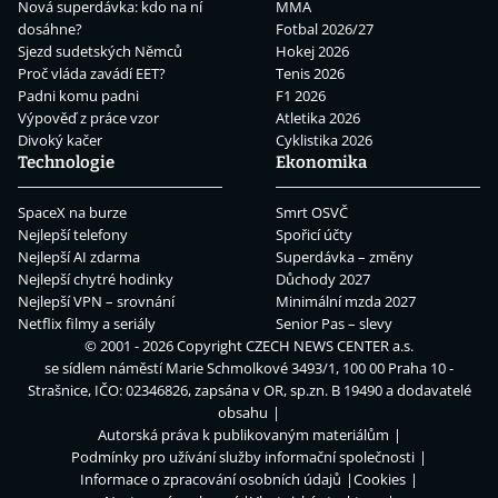
Nová superdávka: kdo na ní
MMA
dosáhne?
Fotbal 2026/27
Sjezd sudetských Němců
Hokej 2026
Proč vláda zavádí EET?
Tenis 2026
Padni komu padni
F1 2026
Výpověď z práce vzor
Atletika 2026
Divoký kačer
Cyklistika 2026
Technologie
Ekonomika
SpaceX na burze
Smrt OSVČ
Nejlepší telefony
Spořicí účty
Nejlepší AI zdarma
Superdávka – změny
Nejlepší chytré hodinky
Důchody 2027
Nejlepší VPN – srovnání
Minimální mzda 2027
Netflix filmy a seriály
Senior Pas – slevy
© 2001 - 2026 Copyright
CZECH NEWS CENTER a.s.
se sídlem náměstí Marie Schmolkové 3493/1, 100 00 Praha 10 -
Strašnice, IČO: 02346826, zapsána v OR, sp.zn. B 19490 a dodavatelé
obsahu
Autorská práva k publikovaným materiálům
Podmínky pro užívání služby informační společnosti
Informace o zpracování osobních údajů
Cookies