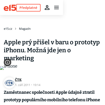
Předplatné
e15.cz
Magazín
Apple prý přišel v baru o prototyp
iPhonu. Možná jde jen o
marketing
ČTK
1. září 2011
·
19:14
Zaměstnanec společnosti Apple údajně ztratil
prototyp populárního mobilního telefonu iPhone