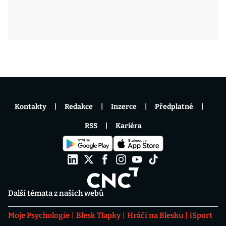
Kontakty
Redakce
Inzerce
Předplatné
RSS
Kariéra
Další témata z našich webů
Moje Psychologie
Blesk Tlapky
Hráči na Blesku
iSport