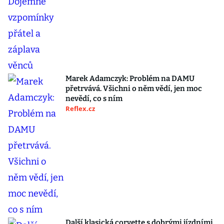
Marek Adamczyk: Problém na DAMU
přetrvává. Všichni o něm vědí, jen moc
nevědí, co s ním
Reflex.cz
Další klasická corvette s dobrými jízdními