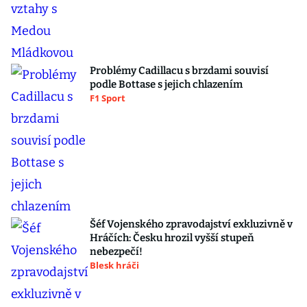
Problémy Cadillacu s brzdami souvisí
podle Bottase s jejich chlazením
F1 Sport
Šéf Vojenského zpravodajství exkluzivně v
Hráčích: Česku hrozil vyšší stupeň
nebezpečí!
Blesk hráči