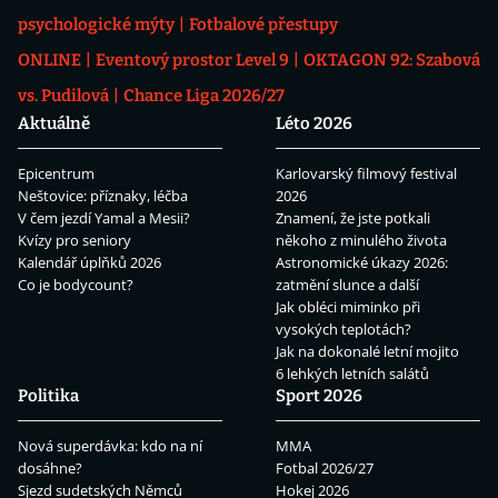
psychologické mýty
Fotbalové přestupy
ONLINE
Eventový prostor Level 9
OKTAGON 92: Szabová
vs. Pudilová
Chance Liga 2026/27
Aktuálně
Léto 2026
Epicentrum
Karlovarský filmový festival
Neštovice: příznaky, léčba
2026
V čem jezdí Yamal a Mesii?
Znamení, že jste potkali
Kvízy pro seniory
někoho z minulého života
Kalendář úplňků 2026
Astronomické úkazy 2026:
Co je bodycount?
zatmění slunce a další
Jak obléci miminko při
vysokých teplotách?
Jak na dokonalé letní mojito
6 lehkých letních salátů
Politika
Sport 2026
Nová superdávka: kdo na ní
MMA
dosáhne?
Fotbal 2026/27
Sjezd sudetských Němců
Hokej 2026