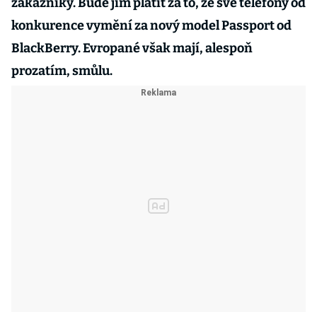
zákazníky. Bude jim platit za to, že své telefony od
konkurence vymění za nový model Passport od
BlackBerry. Evropané však mají, alespoň
prozatím, smůlu.