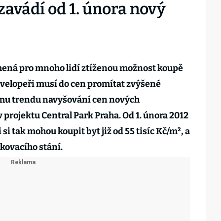
zavádí od 1. února nový
ená pro mnoho lidí ztíženou možnost koupě
evelopeři musí do cen promítat zvýšené
ému trendu navyšování cen nových
v projektu Central Park Praha. Od 1. února 2012
si tak mohou koupit byt již od 55 tisíc Kč/m², a
rkovacího stání.