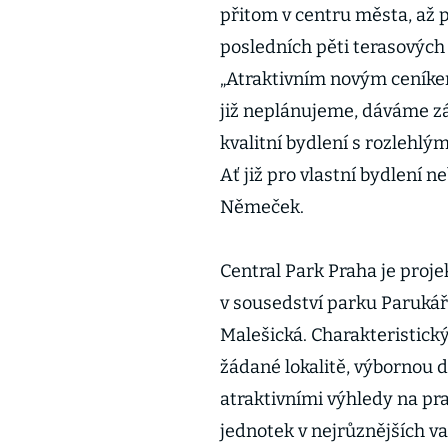
přitom v centru města, až p
posledních pěti terasových
„Atraktivním novým ceníkem,
již neplánujeme, dáváme z
kvalitní bydlení s rozleh
Ať již pro vlastní bydlení n
Němeček.
Central Park Praha je proje
v sousedství parku Parukářk
Malešická. Charakteristick
žádané lokalitě, výbornou 
atraktivními výhledy na pr
jednotek v nejrůznějších var