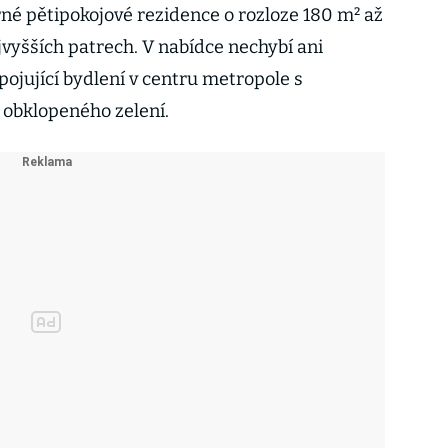
rné pětipokojové rezidence o rozloze 180 m² až
jvyšších patrech. V nabídce nechybí ani
ojující bydlení v centru metropole s
obklopeného zelení.