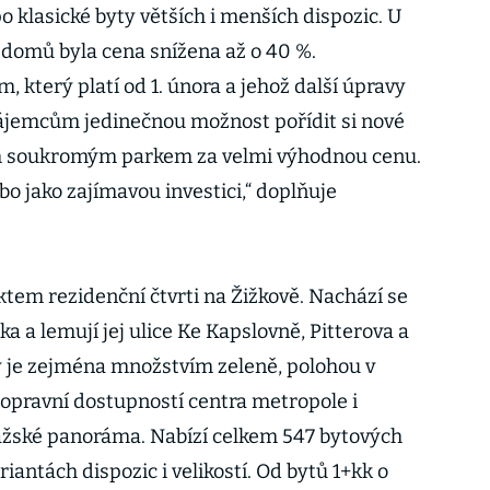
o klasické byty větších i menších dispozic. U
 domů byla cena snížena až o 40 %.
 který platí od 1. února a jehož další úpravy
ájemcům jedinečnou možnost pořídit si nové
lým soukromým parkem za velmi výhodnou cenu.
ebo jako zajímavou investici,“ doplňuje
ktem rezidenční čtvrti na Žižkově. Nachází se
a a lemují jej ulice Ke Kapslovně, Pitterova a
ý je zejména množstvím zeleně, polohou v
dopravní dostupností centra metropole i
ažské panoráma. Nabízí celkem 547 bytových
iantách dispozic i velikostí. Od bytů 1+kk o