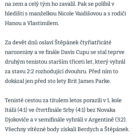
na zem a celý tým ho zavalil. Pak se políbil v
hledišti s manželkou Nicole Vaidišovou a s rodiči
Hanou a Vlastimilem.
Za devět dnů oslaví Štěpánek čtyřiatřicáté
narozeniny a ve finále Davis Cupu se stal teprve
druhým tenistou starším třiceti let, který vyhrál
za stavu 2:2 rozhodující dvouhru. Před ním to
dokázal jen před sto lety Brit James Parke.
Tenisté cestou za titulem letos porazili v 1. kole
Itálii (4:1) ve čtvrtfinále Srby (4:1) bez Novaka
Djokoviče a v semifinále vyhráli v Argentině (3:2).
Všechny vítězné body získali Berdych a Štěpánek.