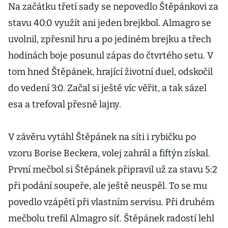
Na začátku třetí sady se nepovedlo Štěpánkovi za
stavu 40:0 využít ani jeden brejkbol. Almagro se
uvolnil, zpřesnil hru a po jediném brejku a třech
hodinách boje posunul zápas do čtvrtého setu. V
tom hned Štěpánek, hrající životní duel, odskočil
do vedení 3:0. Začal si ještě víc věřit, a tak sázel
esa a trefoval přesně lajny.
V závěru vytáhl Štěpánek na síti i rybičku po
vzoru Borise Beckera, volej zahrál a fiftýn získal.
První mečbol si Štěpánek připravil už za stavu 5:2
při podání soupeře, ale ještě neuspěl. To se mu
povedlo vzápětí při vlastním servisu. Při druhém
mečbolu trefil Almagro síť. Štěpánek radostí lehl