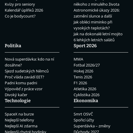
Kvízy pro seniory
někoho z minulého života
Kalendář úplňků 2026
Astronomické úkazy 2026:
Co je bodycount?
zatmění slunce a další
Jak obléci miminko při
vysokých teplotách?
Jak na dokonalé letní mojito
6 lehkých letních salátů
Politika
Sport 2026
Nová superdávka: kdo na ní
MMA
dosáhne?
Fotbal 2026/27
Sjezd sudetských Němců
Hokej 2026
Proč vláda zavádí EET?
Tenis 2026
Padni komu padni
F1 2026
Výpověď z práce vzor
Atletika 2026
Divoký kačer
Cyklistika 2026
Technologie
Ekonomika
SpaceX na burze
Smrt OSVČ
Nejlepší telefony
Spořicí účty
Nejlepší AI zdarma
Superdávka – změny
Nejlepší chytré hodinky
Důchody 2027