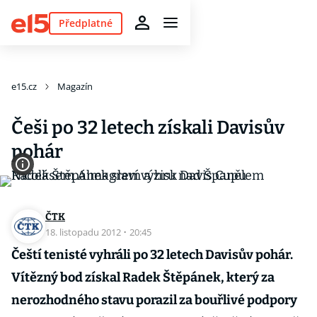
Předplatné
e15.cz
Magazín
Češi po 32 letech získali Davisův
pohár
ČTK
18. listopadu 2012
·
20:45
Čeští tenisté vyhráli po 32 letech Davisův pohár.
Vítězný bod získal Radek Štěpánek, který za
nerozhodného stavu porazil za bouřlivé podpory