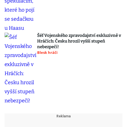
Šéf Vojenského zpravodajství exkluzivně v
Hráčích: Česku hrozil vyšší stupeň
nebezpečí!
Blesk hráči