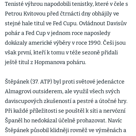
Tenisté výhrou napodobili tenistky, které v čele s
Petrou Kvitovou před čtrnácti dny obhájily ve
stejné hale titul ve Fed Cupu. Ovládnout Davisův
pohár a Fed Cup v jednom roce naposledy
dokázaly americké výběry v roce 1990. Češi jsou
však první, kteří k tomu v téže sezoně přidali
ještě titul z Hopmanova poháru.
Štěpánek (37. ATP) byl proti světové jedenáctce
Almagrovi outsiderem, ale využil všech svých
daviscupových zkušeností a pestré a útočné hry.
Při každé příležitosti se pouštěl k síti a nervózní
Španěl ho nedokázal účelně prohazovat. Navíc
Štěpánek působil klidněji rovněž ve výměnách a