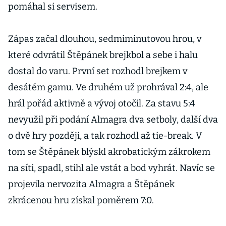
pomáhal si servisem.
Zápas začal dlouhou, sedmiminutovou hrou, v
které odvrátil Štěpánek brejkbol a sebe i halu
dostal do varu. První set rozhodl brejkem v
desátém gamu. Ve druhém už prohrával 2:4, ale
hrál pořád aktivně a vývoj otočil. Za stavu 5:4
nevyužil při podání Almagra dva setboly, další dva
o dvě hry později, a tak rozhodl až tie-break. V
tom se Štěpánek blýskl akrobatickým zákrokem
na síti, spadl, stihl ale vstát a bod vyhrát. Navíc se
projevila nervozita Almagra a Štěpánek
zkrácenou hru získal poměrem 7:0.