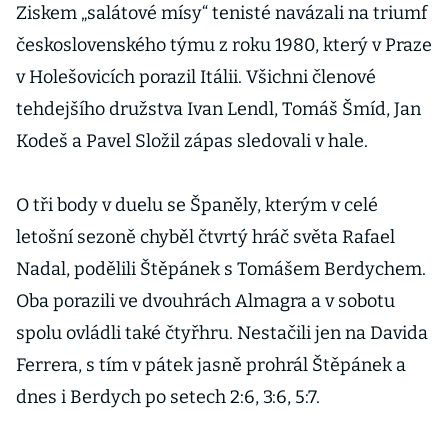
Ziskem „salátové mísy“ tenisté navázali na triumf
československého týmu z roku 1980, který v Praze
v Holešovicích porazil Itálii. Všichni členové
tehdejšího družstva Ivan Lendl, Tomáš Šmíd, Jan
Kodeš a Pavel Složil zápas sledovali v hale.
O tři body v duelu se Španěly, kterým v celé
letošní sezoně chyběl čtvrtý hráč světa Rafael
Nadal, podělili Štěpánek s Tomášem Berdychem.
Oba porazili ve dvouhrách Almagra a v sobotu
spolu ovládli také čtyřhru. Nestačili jen na Davida
Ferrera, s tím v pátek jasně prohrál Štěpánek a
dnes i Berdych po setech 2:6, 3:6, 5:7.