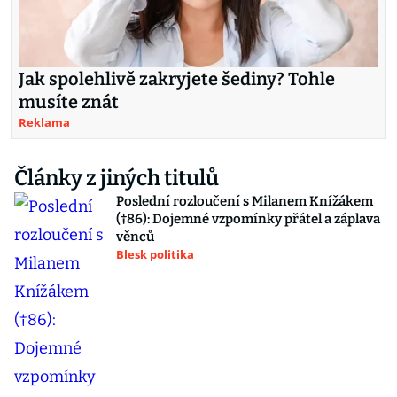
Jak spolehlivě zakryjete šediny? Tohle
musíte znát
Reklama
Články z jiných titulů
Poslední rozloučení s Milanem Knížákem
(†86): Dojemné vzpomínky přátel a záplava
věnců
Blesk politika