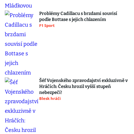
Problémy Cadillacu s brzdami souvisí
podle Bottase s jejich chlazením
F1 Sport
Šéf Vojenského zpravodajství exkluzivně v
Hráčích: Česku hrozil vyšší stupeň
nebezpečí!
Blesk hráči