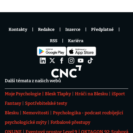
Kontakty
Redakce
Inzerce
Předplatné
RSS
Kariéra
Další témata z našich webů
Moje Psychologie
Blesk Tlapky
Hráči na Blesku
iSport
Fantasy
Spotřebitelské testy
Blesku
Nemovitosti
Psychologika - podcast rozbíjející
psychologické mýty
Fotbalové přestupy
ONLINE
Eventový prostor Level 9
OKTAGON 92: Szabová