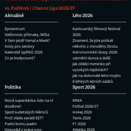
vs. Pudilová
Chance Liga 2026/27
Aktuálně
Léto 2026
Epicentrum
Karlovarský filmový festival
Neštovice: příznaky, léčba
2026
V čem jezdí Yamal a Mesii?
Znamení, že jste potkali
Kvízy pro seniory
někoho z minulého života
Kalendář úplňků 2026
Astronomické úkazy 2026:
Co je bodycount?
zatmění slunce a další
Jak obléci miminko při
vysokých teplotách?
Jak na dokonalé letní mojito
6 lehkých letních salátů
Politika
Sport 2026
Nová superdávka: kdo na ní
MMA
dosáhne?
Fotbal 2026/27
Sjezd sudetských Němců
Hokej 2026
Proč vláda zavádí EET?
Tenis 2026
Padni komu padni
F1 2026
Výpověď z práce vzor
Atletika 2026