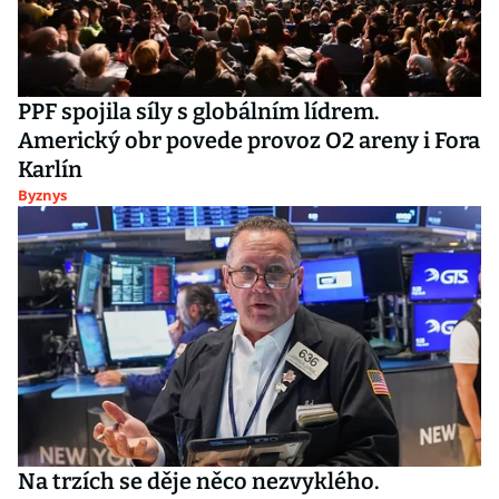
PPF spojila síly s globálním lídrem.
Americký obr povede provoz O2 areny i Fora
Karlín
Byznys
Na trzích se děje něco nezvyklého.