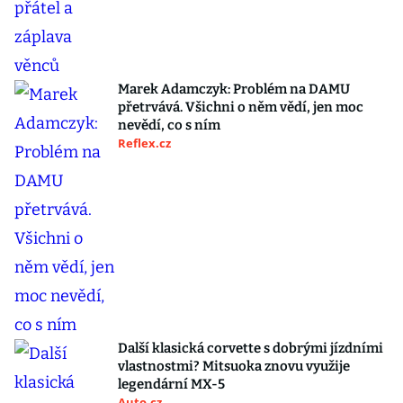
Marek Adamczyk: Problém na DAMU
přetrvává. Všichni o něm vědí, jen moc
nevědí, co s ním
Reflex.cz
Další klasická corvette s dobrými jízdními
vlastnostmi? Mitsuoka znovu využije
legendární MX-5
Auto.cz