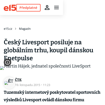
Předplatné
e15.cz
Magazín
Český Livesport posiluje na
globálním trhu, koupil dánskou
Enetpulse
ČTK
19. listopadu 2015
·
11:23
Tuzemský internetový poskytovatel sportovních
výsledků Livesport ovládl dánskou firmu