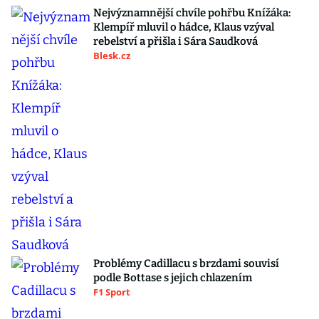
Nejvýznamnější chvíle pohřbu Knížáka:
Klempíř mluvil o hádce, Klaus vzýval
rebelství a přišla i Sára Saudková
Blesk.cz
Problémy Cadillacu s brzdami souvisí
podle Bottase s jejich chlazením
F1 Sport