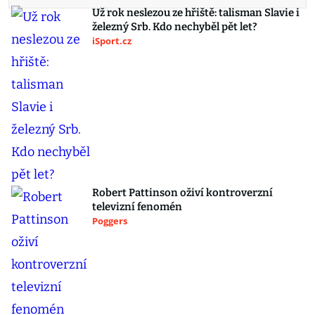
Už rok neslezou ze hřiště: talisman Slavie i
železný Srb. Kdo nechyběl pět let?
iSport.cz
Robert Pattinson oživí kontroverzní
televizní fenomén
Poggers