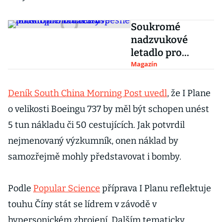
Soukromé
nadzvukové
letadlo pro
boháče úspěšně
Magazín
prošlo prvními
testy
Deník South China Morning Post uvedl
, že I Plane
o velikosti Boeingu 737 by měl být schopen unést
5 tun nákladu či 50 cestujících. Jak potvrdil
nejmenovaný výzkumník, onen náklad by
samozřejmě mohly představovat i bomby.
Podle
Popular Science
příprava I Planu reflektuje
touhu Číny stát se lídrem v závodě v
hypersonickém zbrojení. Dalším tematicky