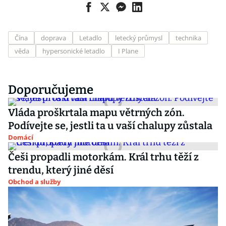
Čína
doprava
Letadlo
letecký průmysl
technika
věda
hypersonické letadlo
I Plane
Doporučujeme
Vláda proškrtala mapu větrných zón.
Podívejte se, jestli ta u vaší chalupy zůstala
Domácí
Češi propadli motorkám. Král trhu těží z
trendu, který jiné děsí
Obchod a služby