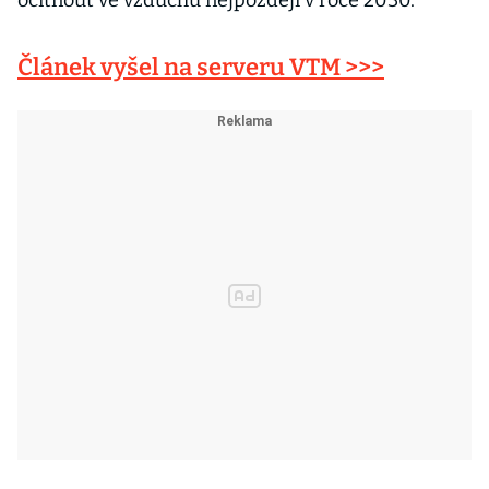
ocitnout ve vzduchu nejpozději v roce 2030.
Článek vyšel na serveru VTM >>>