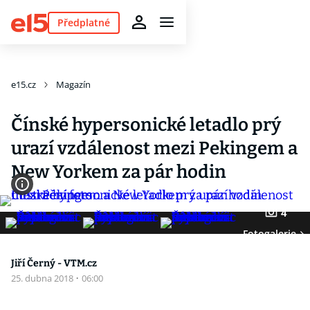
Předplatné
e15.cz
Magazín
Čínské hypersonické letadlo prý
urazí vzdálenost mezi Pekingem a
New Yorkem za pár hodin
4
Fotogalerie
Jiří Černý - VTM.cz
25. dubna 2018
·
06:00