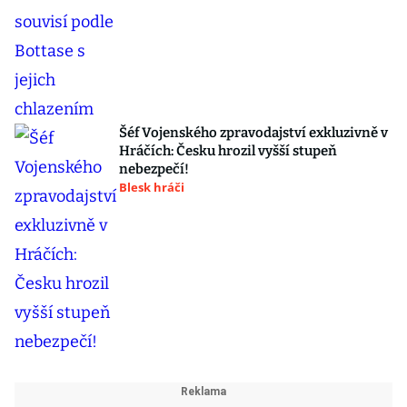
Šéf Vojenského zpravodajství exkluzivně v
Hráčích: Česku hrozil vyšší stupeň
nebezpečí!
Blesk hráči