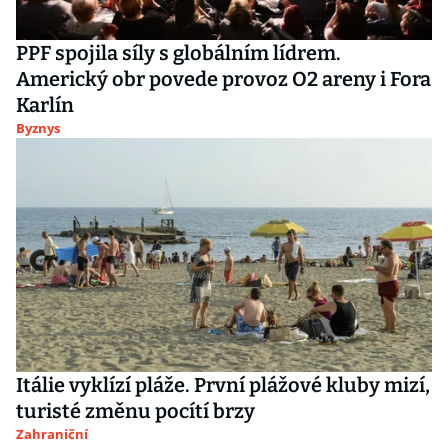
PPF spojila síly s globálním lídrem.
Americký obr povede provoz O2 areny i Fora
Karlín
Byznys
Itálie vyklízí pláže. První plážové kluby mizí,
turisté změnu pocítí brzy
Zahraniční