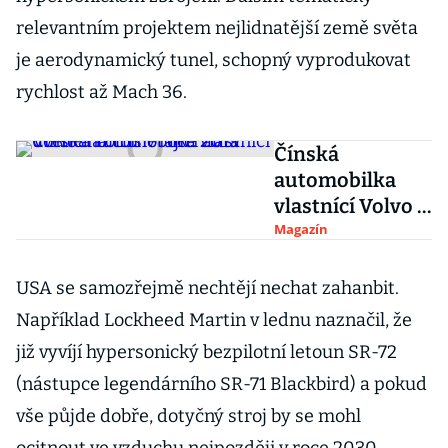
relevantním projektem nejlidnatější země světa
je aerodynamický tunel, schopný vyprodukovat
rychlost až Mach 36.
Čínská
automobilka
vlastnící Volvo a
Lotus v roce
Magazín
2019 uvede na
trh létající auta
USA se samozřejmě nechtějí nechat zahanbit.
Například Lockheed Martin v lednu naznačil, že
již vyvíjí hypersonický bezpilotní letoun SR-72
(nástupce legendárního SR-71 Blackbird) a pokud
vše půjde dobře, dotyčný stroj by se mohl