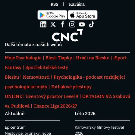
RSS
Kariéra
Další témata z našich webů
Moje Psychologie
Blesk Tlapky
Hráči na Blesku
iSport
Fantasy
Spotřebitelské testy
Blesku
Nemovitosti
Psychologika - podcast rozbíjející
psychologické mýty
Fotbalové přestupy
ONLINE
Eventový prostor Level 9
OKTAGON 92: Szabová
vs. Pudilová
Chance Liga 2026/27
Aktuálně
Léto 2026
Epicentrum
Karlovarský filmový festival
Neštovice: příznaky, léčba
2026