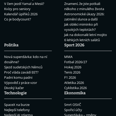
V čem jezdí Yamal a Mesii?
Znamení, že jste potkali
Kvízy pro seniory
někoho z minulého života
Kalendář úplňků 2026
Astronomické úkazy 2026:
Co je bodycount?
zatmění slunce a další
Jak obléci miminko při
vysokých teplotách?
Jak na dokonalé letní mojito
6 lehkých letních salátů
Politika
Sport 2026
Nová superdávka: kdo na ní
MMA
dosáhne?
Fotbal 2026/27
Sjezd sudetských Němců
Hokej 2026
Proč vláda zavádí EET?
Tenis 2026
Padni komu padni
F1 2026
Výpověď z práce vzor
Atletika 2026
Divoký kačer
Cyklistika 2026
Technologie
Ekonomika
SpaceX na burze
Smrt OSVČ
Nejlepší telefony
Spořicí účty
Nejlepší AI zdarma
Superdávka – změny