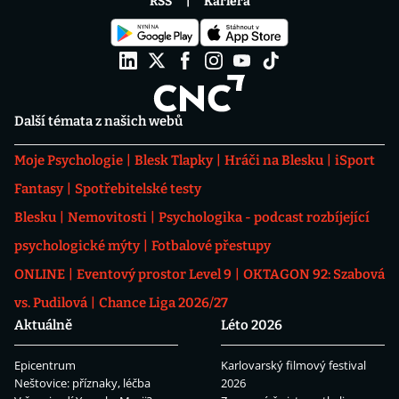
RSS
Kariéra
Další témata z našich webů
Moje Psychologie
Blesk Tlapky
Hráči na Blesku
iSport
Fantasy
Spotřebitelské testy
Blesku
Nemovitosti
Psychologika - podcast rozbíjející
psychologické mýty
Fotbalové přestupy
ONLINE
Eventový prostor Level 9
OKTAGON 92: Szabová
vs. Pudilová
Chance Liga 2026/27
Aktuálně
Léto 2026
Epicentrum
Karlovarský filmový festival
Neštovice: příznaky, léčba
2026