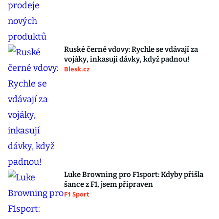
Ruské černé vdovy: Rychle se vdávají za
vojáky, inkasují dávky, když padnou!
Blesk.cz
Luke Browning pro F1sport: Kdyby přišla
šance z F1, jsem připraven
F1 Sport