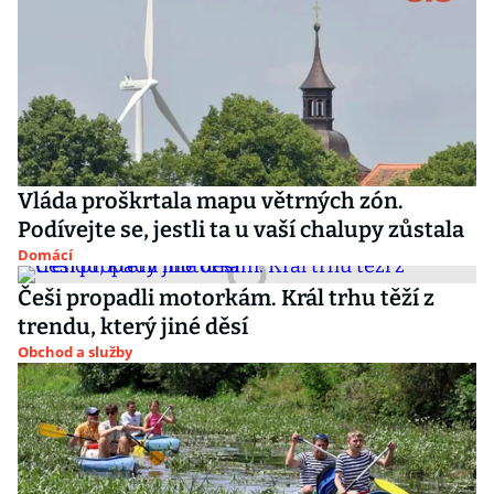
Vláda proškrtala mapu větrných zón.
Podívejte se, jestli ta u vaší chalupy zůstala
Domácí
Češi propadli motorkám. Král trhu těží z
trendu, který jiné děsí
Obchod a služby