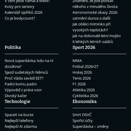
V čem jezdí Yamal a Mesii?
Znamení, že jste potkali
Kvízy pro seniory
někoho z minulého života
Kalendář úplňků 2026
Astronomické úkazy 2026:
Co je bodycount?
zatmění slunce a další
Jak obléci miminko při
vysokých teplotách?
Jak na dokonalé letní mojito
6 lehkých letních salátů
Politika
Sport 2026
Nová superdávka: kdo na ní
MMA
dosáhne?
Fotbal 2026/27
Sjezd sudetských Němců
Hokej 2026
Proč vláda zavádí EET?
Tenis 2026
Padni komu padni
F1 2026
Výpověď z práce vzor
Atletika 2026
Divoký kačer
Cyklistika 2026
Technologie
Ekonomika
SpaceX na burze
Smrt OSVČ
Nejlepší telefony
Spořicí účty
Nejlepší AI zdarma
Superdávka – změny