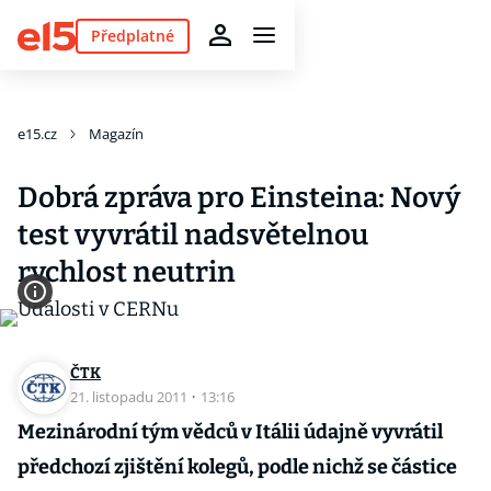
Předplatné
e15.cz
Magazín
Dobrá zpráva pro Einsteina: Nový
test vyvrátil nadsvětelnou
rychlost neutrin
ČTK
21. listopadu 2011
·
13:16
Mezinárodní tým vědců v Itálii údajně vyvrátil
předchozí zjištění kolegů, podle nichž se částice