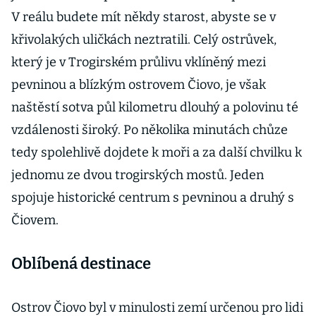
V reálu budete mít někdy starost, abyste se v
křivolakých uličkách neztratili. Celý ostrůvek,
který je v Trogirském průlivu vklíněný mezi
pevninou a blízkým ostrovem Čiovo, je však
naštěstí sotva půl kilometru dlouhý a polovinu té
vzdálenosti široký. Po několika minutách chůze
tedy spolehlivě dojdete k moři a za další chvilku k
jednomu ze dvou trogirských mostů. Jeden
spojuje historické centrum s pevninou a druhý s
Čiovem.
Oblíbená destinace
Ostrov Čiovo byl v minulosti zemí určenou pro lidi