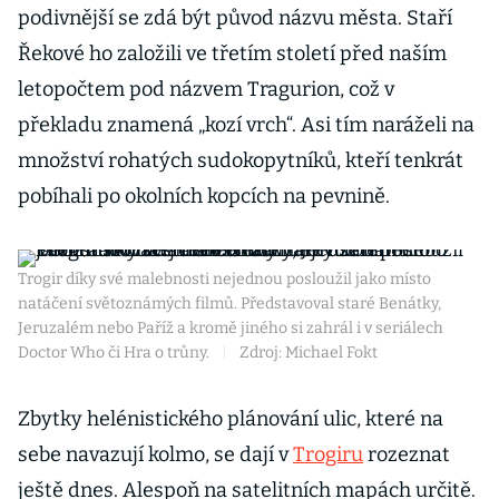
podivnější se zdá být původ názvu města. Staří
Řekové ho založili ve třetím století před naším
letopočtem pod názvem Tragurion, což v
překladu znamená „kozí vrch“. Asi tím naráželi na
množství rohatých sudokopytníků, kteří tenkrát
pobíhali po okolních kopcích na pevnině.
Trogir díky své malebnosti nejednou posloužil jako místo
natáčení světoznámých filmů. Představoval staré Benátky,
Jeruzalém nebo Paříž a kromě jiného si zahrál i v seriálech
Doctor Who či Hra o trůny.
|
Zdroj: Michael Fokt
Zbytky helénistického plánování ulic, které na
sebe navazují kolmo, se dají v
Trogiru
rozeznat
ještě dnes. Alespoň na satelitních mapách určitě.