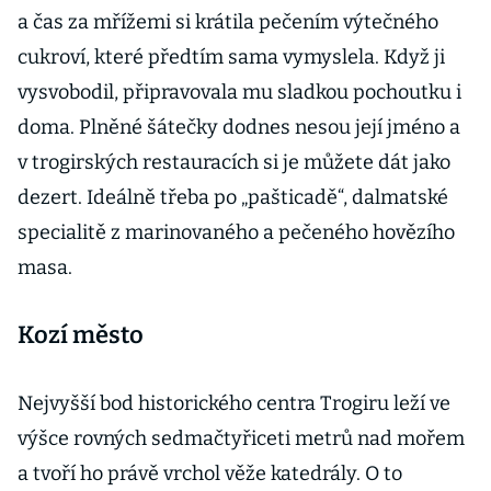
a čas za mřížemi si krátila pečením výtečného
cukroví, které předtím sama vymyslela. Když ji
vysvobodil, připravovala mu sladkou pochoutku i
doma. Plněné šátečky dodnes nesou její jméno a
v trogirských restauracích si je můžete dát jako
dezert. Ideálně třeba po „pašticadě“, dalmatské
specialitě z marinovaného a pečeného hovězího
masa.
Kozí město
Nejvyšší bod historického centra Trogiru leží ve
výšce rovných sedmačtyřiceti metrů nad mořem
a tvoří ho právě vrchol věže katedrály. O to