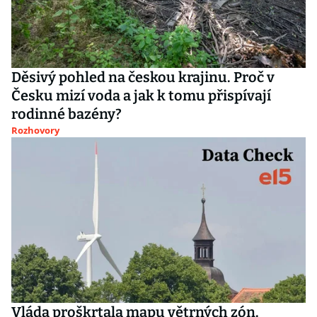
Děsivý pohled na českou krajinu. Proč v
Česku mizí voda a jak k tomu přispívají
rodinné bazény?
Rozhovory
Vláda proškrtala mapu větrných zón.