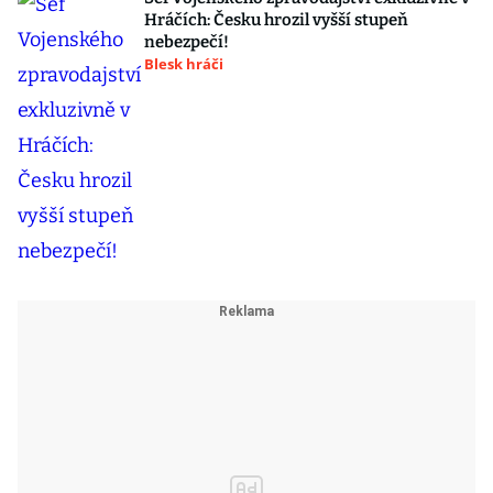
Hráčích: Česku hrozil vyšší stupeň
nebezpečí!
Blesk hráči