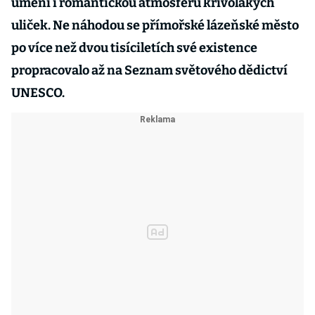
umění i romantickou atmosféru křivolakých
uliček. Ne náhodou se přímořské lázeňské město
po více než dvou tisíciletích své existence
propracovalo až na Seznam světového dědictví
UNESCO.