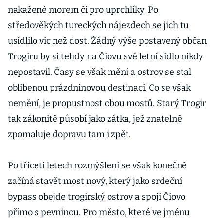
nakažené morem či pro uprchlíky. Po
středověkých tureckých nájezdech se jich tu
usídlilo víc než dost. Žádný výše postavený občan
Trogiru by si tehdy na Čiovu své letní sídlo nikdy
nepostavil. Časy se však mění a ostrov se stal
oblíbenou prázdninovou destinací. Co se však
nemění, je propustnost obou mostů. Starý Trogir
tak zákonitě působí jako zátka, jež znatelně
zpomaluje dopravu tam i zpět.
Po třiceti letech rozmýšlení se však konečně
začíná stavět most nový, který jako srdeční
bypass obejde trogirský ostrov a spojí Čiovo
přímo s pevninou. Pro město, které ve jménu