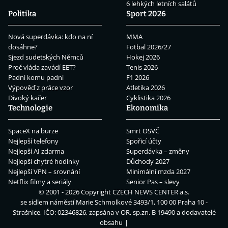
6 lehkých letních salátů
Politika
Sport 2026
Nová superdávka: kdo na ní
MMA
dosáhne?
Fotbal 2026/27
Sjezd sudetských Němců
Hokej 2026
Proč vláda zavádí EET?
Tenis 2026
Padni komu padni
F1 2026
Výpověď z práce vzor
Atletika 2026
Divoký kačer
Cyklistika 2026
Technologie
Ekonomika
SpaceX na burze
Smrt OSVČ
Nejlepší telefony
Spořicí účty
Nejlepší AI zdarma
Superdávka – změny
Nejlepší chytré hodinky
Důchody 2027
Nejlepší VPN – srovnání
Minimální mzda 2027
Netflix filmy a seriály
Senior Pas – slevy
© 2001 - 2026 Copyright
CZECH NEWS CENTER a.s.
se sídlem náměstí Marie Schmolkové 3493/1, 100 00 Praha 10 -
Strašnice, IČO: 02346826, zapsána v OR, sp.zn. B 19490 a dodavatelé
obsahu