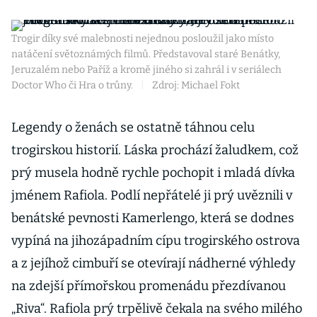
Trogir díky své malebnosti nejednou posloužil jako místo
natáčení světoznámých filmů. Představoval staré Benátky,
Jeruzalém nebo Paříž a kromě jiného si zahrál i v seriálech
Doctor Who či Hra o trůny.
|
Zdroj: Michael Fokt
Legendy o ženách se ostatně táhnou celu
trogirskou historií. Láska prochází žaludkem, což
prý musela hodně rychle pochopit i mladá dívka
jménem Rafiola. Podlí nepřátelé ji prý uvěznili v
benátské pevnosti Kamerlengo, která se dodnes
vypíná na jihozápadním cípu trogirského ostrova
a z jejíhož cimbuří se otevírají nádherné výhledy
na zdejší přímořskou promenádu přezdívanou
„Riva“. Rafiola prý trpělivě čekala na svého milého