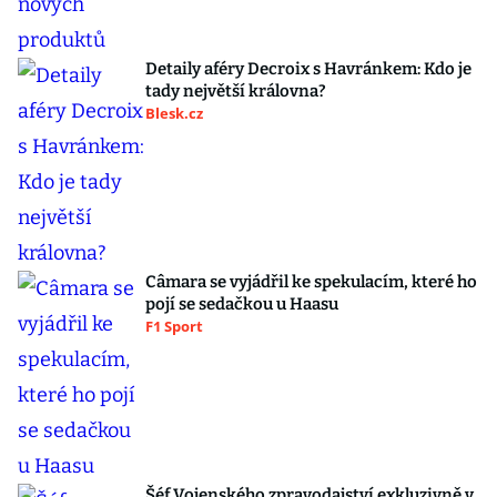
Detaily aféry Decroix s Havránkem: Kdo je
tady největší královna?
Blesk.cz
Câmara se vyjádřil ke spekulacím, které ho
pojí se sedačkou u Haasu
F1 Sport
Šéf Vojenského zpravodajství exkluzivně v