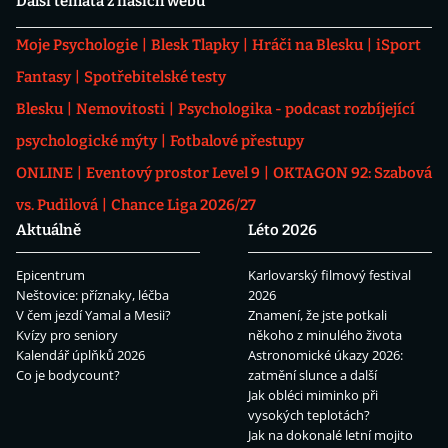
Další témata z našich webů
Moje Psychologie
Blesk Tlapky
Hráči na Blesku
iSport
Fantasy
Spotřebitelské testy
Blesku
Nemovitosti
Psychologika - podcast rozbíjející
psychologické mýty
Fotbalové přestupy
ONLINE
Eventový prostor Level 9
OKTAGON 92: Szabová
vs. Pudilová
Chance Liga 2026/27
Aktuálně
Léto 2026
Epicentrum
Karlovarský filmový festival
Neštovice: příznaky, léčba
2026
V čem jezdí Yamal a Mesii?
Znamení, že jste potkali
Kvízy pro seniory
někoho z minulého života
Kalendář úplňků 2026
Astronomické úkazy 2026:
Co je bodycount?
zatmění slunce a další
Jak obléci miminko při
vysokých teplotách?
Jak na dokonalé letní mojito