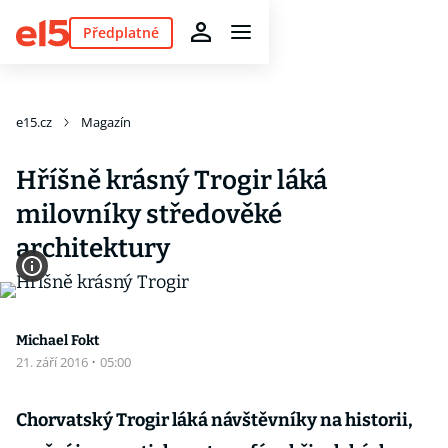
Předplatné
e15.cz
Magazín
Hříšně krásný Trogir láká
milovníky středověké
architektury
Michael Fokt
21. září 2016
·
05:00
Chorvatský Trogir láká návštěvníky na historii,