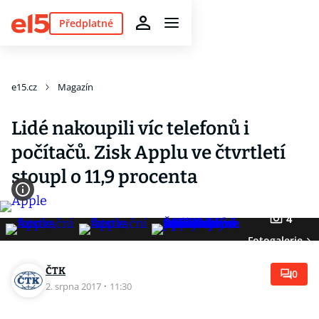
Předplatné
e15.cz
Magazín
Lidé nakoupili víc telefonů i
počítačů. Zisk Applu ve čtvrtletí
stoupl o 11,9 procenta
4
Fotogalerie
ČTK
0
2. srpna 2017
·
11:30