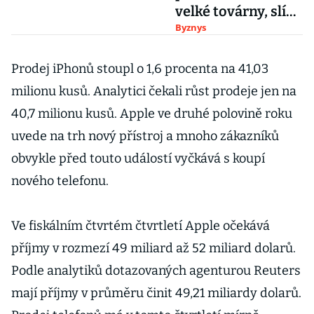
velké továrny, slíbil
to šéf firmy
Byznys
Prodej iPhonů stoupl o 1,6 procenta na 41,03
milionu kusů. Analytici čekali růst prodeje jen na
40,7 milionu kusů. Apple ve druhé polovině roku
uvede na trh nový přístroj a mnoho zákazníků
obvykle před touto událostí vyčkává s koupí
nového telefonu.
Ve fiskálním čtvrtém čtvrtletí Apple očekává
příjmy v rozmezí 49 miliard až 52 miliard dolarů.
Podle analytiků dotazovaných agenturou Reuters
mají příjmy v průměru činit 49,21 miliardy dolarů.