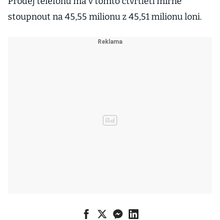
Prodej telefonů má v tomto čtvrtletí mírně
stoupnout na 45,55 milionu z 45,51 milionu loni.