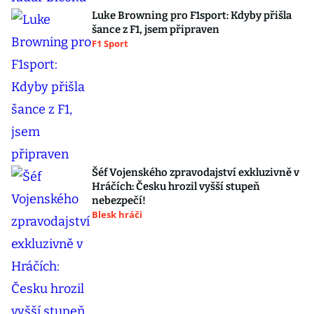
Luke Browning pro F1sport: Kdyby přišla
šance z F1, jsem připraven
F1 Sport
Šéf Vojenského zpravodajství exkluzivně v
Hráčích: Česku hrozil vyšší stupeň
nebezpečí!
Blesk hráči