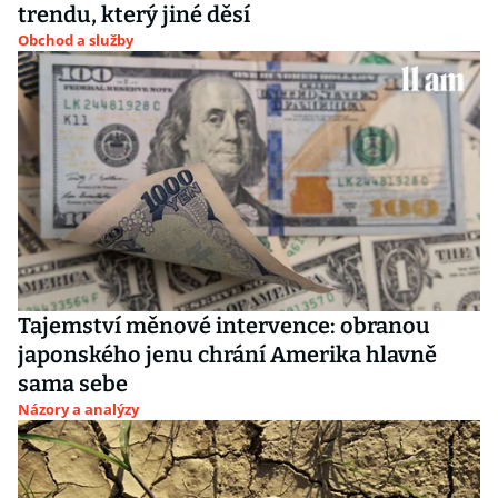
trendu, který jiné děsí
Obchod a služby
Tajemství měnové intervence: obranou
japonského jenu chrání Amerika hlavně
sama sebe
Názory a analýzy