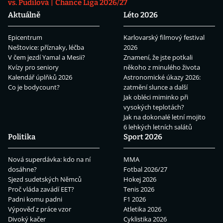
vs. Pudilová
Chance Liga 2026/27
Aktuálně
Léto 2026
Epicentrum
Karlovarský filmový festival
Neštovice: příznaky, léčba
2026
V čem jezdí Yamal a Mesii?
Znamení, že jste potkali
Kvízy pro seniory
někoho z minulého života
Kalendář úplňků 2026
Astronomické úkazy 2026:
Co je bodycount?
zatmění slunce a další
Jak obléci miminko při
vysokých teplotách?
Jak na dokonalé letní mojito
6 lehkých letních salátů
Politika
Sport 2026
Nová superdávka: kdo na ní
MMA
dosáhne?
Fotbal 2026/27
Sjezd sudetských Němců
Hokej 2026
Proč vláda zavádí EET?
Tenis 2026
Padni komu padni
F1 2026
Výpověď z práce vzor
Atletika 2026
Divoký kačer
Cyklistika 2026