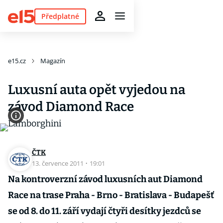
Předplatné
e15.cz
Magazín
Luxusní auta opět vyjedou na
závod Diamond Race
ČTK
13. července 2011
·
19:01
Na kontroverzní závod luxusních aut Diamond
Race na trase Praha - Brno - Bratislava - Budapešť
se od 8. do 11. září vydají čtyři desítky jezdců se