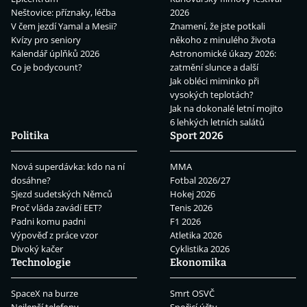
Neštovice: příznaky, léčba
2026
V čem jezdí Yamal a Mesii?
Znamení, že jste potkali
Kvízy pro seniory
někoho z minulého života
Kalendář úplňků 2026
Astronomické úkazy 2026:
Co je bodycount?
zatmění slunce a další
Jak obléci miminko při
vysokých teplotách?
Jak na dokonalé letní mojito
6 lehkých letních salátů
Politika
Sport 2026
Nová superdávka: kdo na ní
MMA
dosáhne?
Fotbal 2026/27
Sjezd sudetských Němců
Hokej 2026
Proč vláda zavádí EET?
Tenis 2026
Padni komu padni
F1 2026
Výpověď z práce vzor
Atletika 2026
Divoký kačer
Cyklistika 2026
Technologie
Ekonomika
SpaceX na burze
Smrt OSVČ
Nejlepší telefony
Spořicí účty