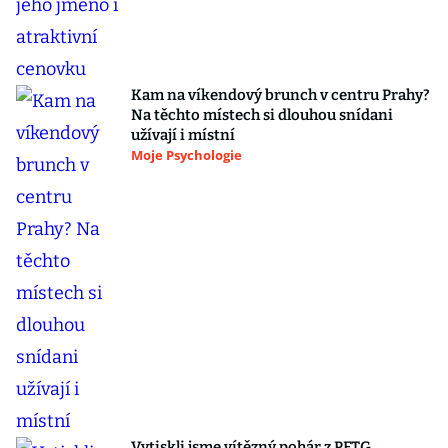
Kam na víkendový brunch v centru Prahy?
Na těchto místech si dlouhou snídani
užívají i místní
Moje Psychologie
Vytiskli jsme vítězný pohár z PETG