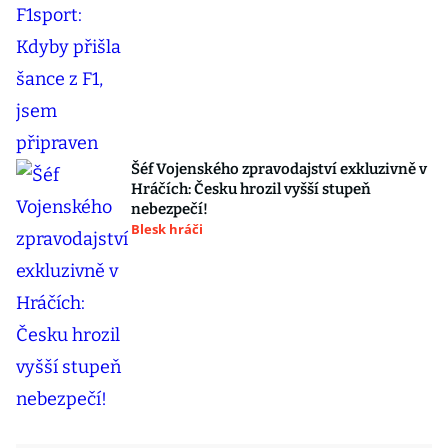
Šéf Vojenského zpravodajství exkluzivně v
Hráčích: Česku hrozil vyšší stupeň
nebezpečí!
Blesk hráči