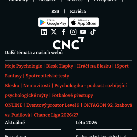
RSS
Kariéra
Další témata z našich webů
Moje Psychologie
Blesk Tlapky
Hráči na Blesku
iSport
Fantasy
Spotřebitelské testy
Blesku
Nemovitosti
Psychologika - podcast rozbíjející
psychologické mýty
Fotbalové přestupy
ONLINE
Eventový prostor Level 9
OKTAGON 92: Szabová
vs. Pudilová
Chance Liga 2026/27
Aktuálně
Léto 2026
Epicentrum
Karlovarský filmový festival