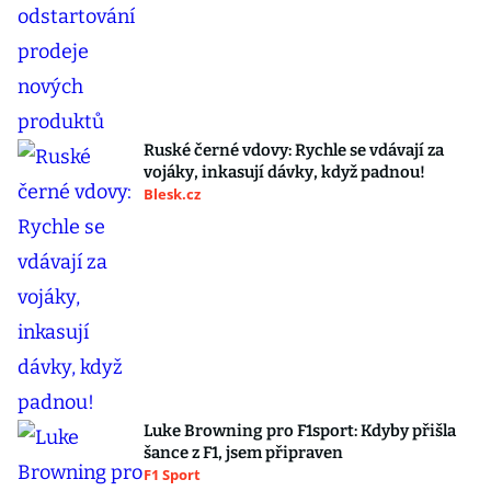
Ruské černé vdovy: Rychle se vdávají za
vojáky, inkasují dávky, když padnou!
Blesk.cz
Luke Browning pro F1sport: Kdyby přišla
šance z F1, jsem připraven
F1 Sport