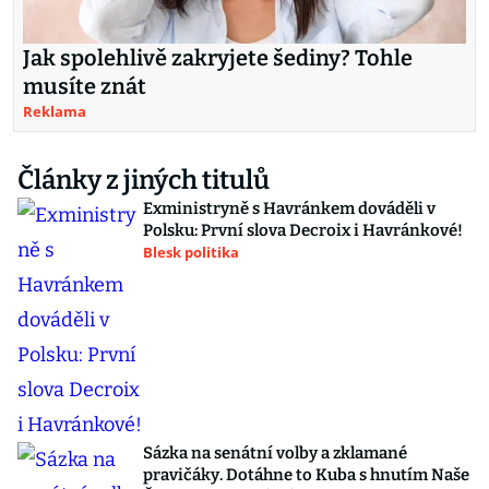
Jak spolehlivě zakryjete šediny? Tohle
musíte znát
Reklama
Články z jiných titulů
Exministryně s Havránkem dováděli v
Polsku: První slova Decroix i Havránkové!
Blesk politika
Sázka na senátní volby a zklamané
pravičáky. Dotáhne to Kuba s hnutím Naše