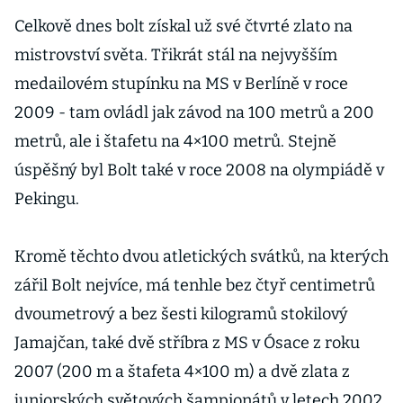
Celkově dnes bolt získal už své čtvrté zlato na
mistrovství světa. Třikrát stál na nejvyšším
medailovém stupínku na MS v Berlíně v roce
2009 - tam ovládl jak závod na 100 metrů a 200
metrů, ale i štafetu na 4×100 metrů. Stejně
úspěšný byl Bolt také v roce 2008 na olympiádě v
Pekingu.
Kromě těchto dvou atletických svátků, na kterých
zářil Bolt nejvíce, má tenhle bez čtyř centimetrů
dvoumetrový a bez šesti kilogramů stokilový
Jamajčan, také dvě stříbra z MS v Ósace z roku
2007 (200 m a štafeta 4×100 m) a dvě zlata z
juniorských světových šampionátů v letech 2002