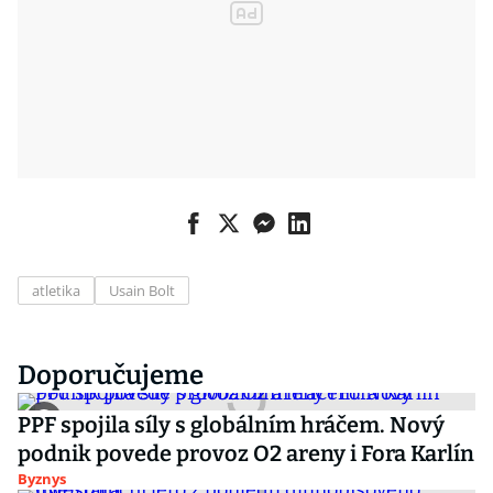
atletika
Usain Bolt
Doporučujeme
PPF spojila síly s globálním hráčem. Nový
podnik povede provoz O2 areny i Fora Karlín
Byznys