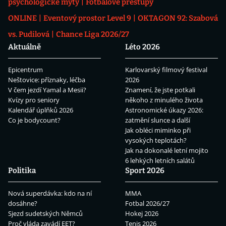
psychologické mýty
Fotbalové přestupy
ONLINE
Eventový prostor Level 9
OKTAGON 92: Szabová
vs. Pudilová
Chance Liga 2026/27
Aktuálně
Léto 2026
Epicentrum
Karlovarský filmový festival
Neštovice: příznaky, léčba
2026
V čem jezdí Yamal a Mesii?
Znamení, že jste potkali
Kvízy pro seniory
někoho z minulého života
Kalendář úplňků 2026
Astronomické úkazy 2026:
Co je bodycount?
zatmění slunce a další
Jak obléci miminko při
vysokých teplotách?
Jak na dokonalé letní mojito
6 lehkých letních salátů
Politika
Sport 2026
Nová superdávka: kdo na ní
MMA
dosáhne?
Fotbal 2026/27
Sjezd sudetských Němců
Hokej 2026
Proč vláda zavádí EET?
Tenis 2026