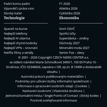
Padni komu padni
F1 2026
Výpověď z práce vzor
Atletika 2026
Divoký kačer
Cyklistika 2026
Technologie
Ekonomika
SpaceX na burze
Smrt OSVČ
Nejlepší telefony
Spořicí účty
Nejlepší AI zdarma
Superdávka – změny
Nejlepší chytré hodinky
Důchody 2027
Nejlepší VPN – srovnání
Minimální mzda 2027
Netflix filmy a seriály
Senior Pas – slevy
© 2001 - 2026 Copyright
CZECH NEWS CENTER a.s.
se sídlem náměstí Marie Schmolkové 3493/1, 100 00 Praha 10 -
Strašnice, IČO: 02346826, zapsána v OR, sp.zn. B 19490 a dodavatelé
obsahu
Autorská práva k publikovaným materiálům
Podmínky pro užívání služby informační společnosti
Informace o zpracování osobních údajů
Cookies
Nastavení soukromí
Vlastnická struktura
Jednotná kontaktní místa / Single Points of Contact
Etický kodex
Povinně zveřejňované informace