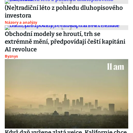
(Ne)tradiční léto z pohledu dluhopisového
investora
Názory a analýzy
Obchodní modely se hroutí, trh se
extrémně mění, předpovídají čeští kapitáni
AI revoluce
Byznys
Když daň vyžene zlatá vejce. Kalifornie chce