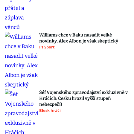
Williams chce v Baku nasadit velké
novinky. Alex Albon je však skeptický
F1 Sport
Šéf Vojenského zpravodajství exkluzivně v
Hráčích: Česku hrozil vyšší stupeň
nebezpečí!
Blesk hráči