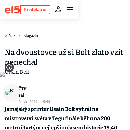
Předplatné
e15.cz
Magazín
Na dvoustovce už si Bolt zlato vzít
nenechal
ČTK
sal
3. září 2011
·
15:44
Jamajský sprinter Usain Bolt vyhrál na
mistrovství světa v Tegu finále běhu na 200
metrů čtvrtým nejlepším časem historie 19,40