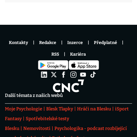
Kontakty
Redakce
Inzerce
Předplatné
RSS
Kariéra
Další témata z našich webů
Moje Psychologie
Blesk Tlapky
Hráči na Blesku
iSport
Fantasy
Spotřebitelské testy
Blesku
Nemovitosti
Psychologika - podcast rozbíjející