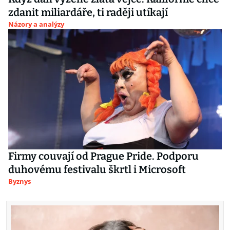
zdanit miliardáře, ti raději utíkají
Názory a analýzy
Firmy couvají od Prague Pride. Podporu
duhovému festivalu škrtl i Microsoft
Byznys