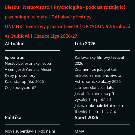
Blesku
Nemovitosti
Psychologika - podcast rozbíjející
psychologické mýty
Fotbalové přestupy
ONLINE
Eventový prostor Level 9
OKTAGON 92: Szabová
vs. Pudilová
Chance Liga 2026/27
Aktuálně
Léto 2026
Epicentrum
Karlovarský filmový festival
Neštovice: příznaky, léčba
2026
V čem jezdí Yamal a Mesii?
Znamení, že jste potkali
Kvízy pro seniory
někoho z minulého života
Kalendář úplňků 2026
Astronomické úkazy 2026:
Co je bodycount?
zatmění slunce a další
Jak obléci miminko při
vysokých teplotách?
Jak na dokonalé letní mojito
6 lehkých letních salátů
Politika
Sport 2026
Nová superdávka: kdo na ní
MMA