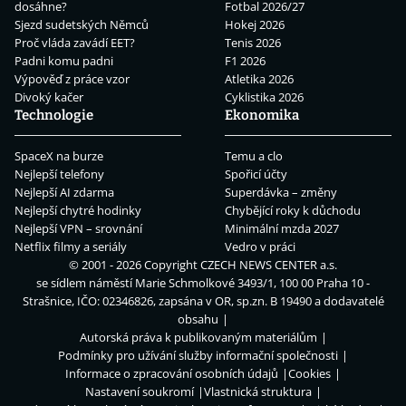
dosáhne?
Fotbal 2026/27
Sjezd sudetských Němců
Hokej 2026
Proč vláda zavádí EET?
Tenis 2026
Padni komu padni
F1 2026
Výpověď z práce vzor
Atletika 2026
Divoký kačer
Cyklistika 2026
Technologie
Ekonomika
SpaceX na burze
Temu a clo
Nejlepší telefony
Spořicí účty
Nejlepší AI zdarma
Superdávka – změny
Nejlepší chytré hodinky
Chybějící roky k důchodu
Nejlepší VPN – srovnání
Minimální mzda 2027
Netflix filmy a seriály
Vedro v práci
© 2001 - 2026 Copyright
CZECH NEWS CENTER a.s.
se sídlem náměstí Marie Schmolkové 3493/1, 100 00 Praha 10 -
Strašnice, IČO: 02346826, zapsána v OR, sp.zn. B 19490 a dodavatelé
obsahu
Autorská práva k publikovaným materiálům
Podmínky pro užívání služby informační společnosti
Informace o zpracování osobních údajů
Cookies
Nastavení soukromí
Vlastnická struktura