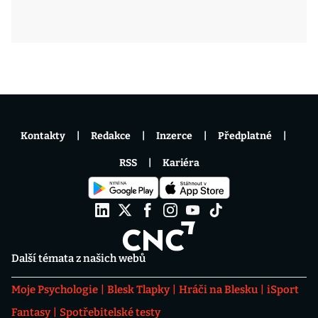
Kontakty
Redakce
Inzerce
Předplatné
RSS
Kariéra
Další témata z našich webů
Moje Psychologie
Blesk Tlapky
Hráči na Blesku
iSport
Fantasy
Spotřebitelské testy