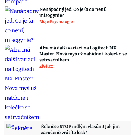
Nenápadný jed: Co je (a co není)
misogynie?
Moje Psychologie
Alza má další variaci na Logitech MX
Master. Nová myš už nabídne i kolečko se
setrvačníkem
Živě.cz
Řekněte STOP mdlým vlasům! Jak jim
zaručeně vrátíte lesk?