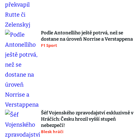
Podle Antonelliho ještě potrvá, než se
dostane na úroveň Norrise a Verstappena
F1 Sport
Šéf Vojenského zpravodajství exkluzivně v
Hráčích: Česku hrozil vyšší stupeň
nebezpečí!
Blesk hráči