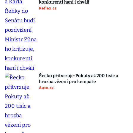
konkurenti haní i chválí
Reflex.cz
Řecko přitvrzuje: Pokuty až 200 tisíc a
hrozba vězení pro kempaře
Auto.cz