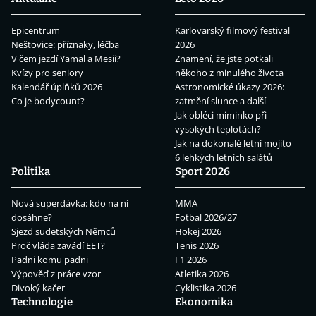
Epicentrum
Karlovarský filmový festival
Neštovice: příznaky, léčba
2026
V čem jezdí Yamal a Mesii?
Znamení, že jste potkali
Kvízy pro seniory
někoho z minulého života
Kalendář úplňků 2026
Astronomické úkazy 2026:
Co je bodycount?
zatmění slunce a další
Jak obléci miminko při
vysokých teplotách?
Jak na dokonalé letní mojito
6 lehkých letních salátů
Politika
Sport 2026
Nová superdávka: kdo na ní
MMA
dosáhne?
Fotbal 2026/27
Sjezd sudetských Němců
Hokej 2026
Proč vláda zavádí EET?
Tenis 2026
Padni komu padni
F1 2026
Výpověď z práce vzor
Atletika 2026
Divoký kačer
Cyklistika 2026
Technologie
Ekonomika