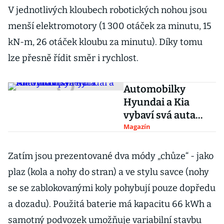
V jednotlivých kloubech robotických nohou jsou
menší elektromotory (1 300 otáček za minutu, 15
kN-m, 26 otáček kloubu za minutu). Díky tomu
lze přesně řídit směr i rychlost.
Automobilky
Hyundai a Kia
vybaví svá auta
solárními panely
Magazín
Zatím jsou prezentované dva módy „chůze“ - jako
plaz (kola a nohy do stran) a ve stylu savce (nohy
se se zablokovanými koly pohybují pouze dopředu
a dozadu). Použitá baterie má kapacitu 66 kWh a
samotný podvozek umožňuje variabilní stavbu