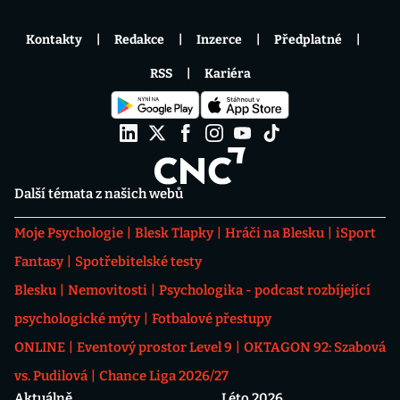
Kontakty
Redakce
Inzerce
Předplatné
RSS
Kariéra
Další témata z našich webů
Moje Psychologie
Blesk Tlapky
Hráči na Blesku
iSport
Fantasy
Spotřebitelské testy
Blesku
Nemovitosti
Psychologika - podcast rozbíjející
psychologické mýty
Fotbalové přestupy
ONLINE
Eventový prostor Level 9
OKTAGON 92: Szabová
vs. Pudilová
Chance Liga 2026/27
Aktuálně
Léto 2026