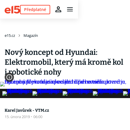
Předplatné
e15.cz
Magazín
Nový koncept od Hyundai:
Elektromobil, který má kromě kol
i robotické nohy
Karel Javůrek - VTM.cz
15. února 2019
·
06:00