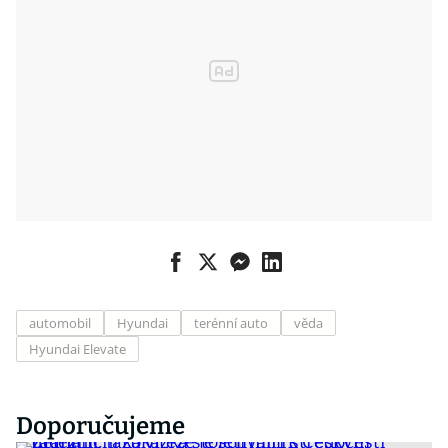
automobil
Hyundai
terénní auto
věda
Hyundai Elevate
Doporučujeme