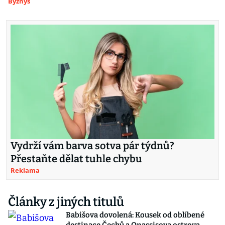
Byznys
Vydrží vám barva sotva pár týdnů?
Přestaňte dělat tuhle chybu
Reklama
Články z jiných titulů
Babišova dovolená: Kousek od oblíbené