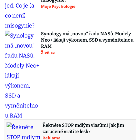
misogynie?
Moje Psychologie
Synology má „novou“ řadu NASů. Modely
Neo+ lákají výkonem, SSD a vyměnitelnou
RAM
Živě.cz
Řekněte STOP mdlým vlasům! Jak jim
zaručeně vrátíte lesk?
Reklama