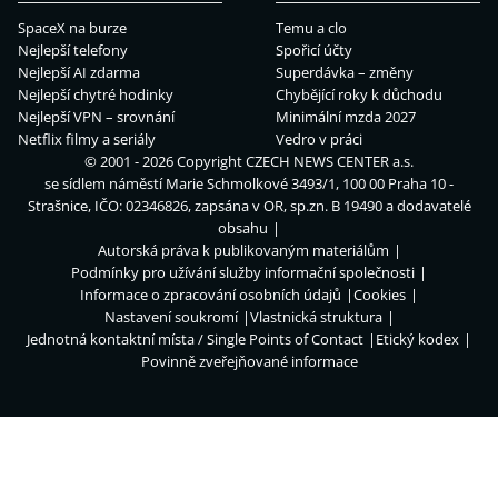
SpaceX na burze
Temu a clo
Nejlepší telefony
Spořicí účty
Nejlepší AI zdarma
Superdávka – změny
Nejlepší chytré hodinky
Chybějící roky k důchodu
Nejlepší VPN – srovnání
Minimální mzda 2027
Netflix filmy a seriály
Vedro v práci
© 2001 - 2026 Copyright
CZECH NEWS CENTER a.s.
se sídlem náměstí Marie Schmolkové 3493/1, 100 00 Praha 10 -
Strašnice, IČO: 02346826, zapsána v OR, sp.zn. B 19490 a dodavatelé
obsahu
Autorská práva k publikovaným materiálům
Podmínky pro užívání služby informační společnosti
Informace o zpracování osobních údajů
Cookies
Nastavení soukromí
Vlastnická struktura
Jednotná kontaktní místa / Single Points of Contact
Etický kodex
Povinně zveřejňované informace