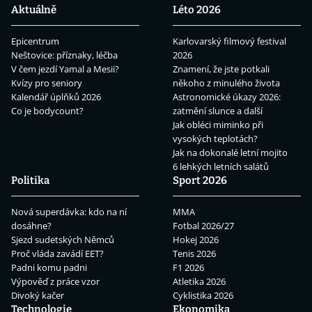
Aktuálně
Léto 2026
Epicentrum
Karlovarský filmový festival
Neštovice: příznaky, léčba
2026
V čem jezdí Yamal a Mesii?
Znamení, že jste potkali
Kvízy pro seniory
někoho z minulého života
Kalendář úplňků 2026
Astronomické úkazy 2026:
Co je bodycount?
zatmění slunce a další
Jak obléci miminko při
vysokých teplotách?
Jak na dokonalé letní mojito
6 lehkých letních salátů
Politika
Sport 2026
Nová superdávka: kdo na ní
MMA
dosáhne?
Fotbal 2026/27
Sjezd sudetských Němců
Hokej 2026
Proč vláda zavádí EET?
Tenis 2026
Padni komu padni
F1 2026
Výpověď z práce vzor
Atletika 2026
Divoký kačer
Cyklistika 2026
Technologie
Ekonomika