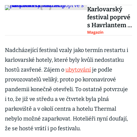
Karlovarský
festival poprvé
s Havrlantem v
zádech.
Magazín
Rozpočet se
navzdory
Nadcházející festival vzaly jako termín restartu i
pandemii udrží
karlovarské hotely, které byly kvůli nedostatku
hostů zavřené. Zájem o
ubytování
je podle
provozovatelů veliký, proto po koronavirové
pandemii konečně otevřeli. To ostatně potvrzuje
i to, že již ve středu a ve čtvrtek byla plná
parkoviště a v okolí centra a hotelu Thermal
nebylo možné zaparkovat. Hoteliéři nyní doufají,
že se hosté vrátí i po festivalu.