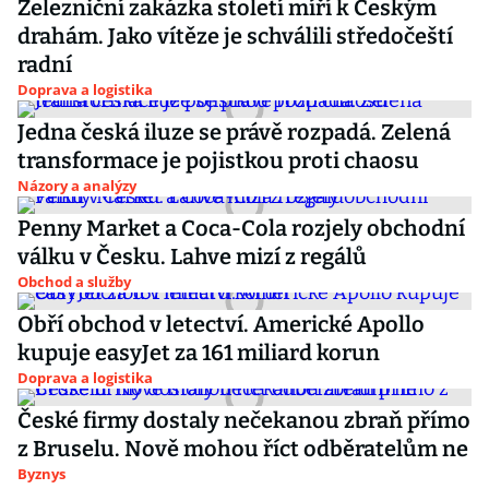
Železniční zakázka století míří k Českým
drahám. Jako vítěze je schválili středočeští
radní
Doprava a logistika
Jedna česká iluze se právě rozpadá. Zelená
transformace je pojistkou proti chaosu
Názory a analýzy
Penny Market a Coca-Cola rozjely obchodní
válku v Česku. Lahve mizí z regálů
Obchod a služby
Obří obchod v letectví. Americké Apollo
kupuje easyJet za 161 miliard korun
Doprava a logistika
České firmy dostaly nečekanou zbraň přímo
z Bruselu. Nově mohou říct odběratelům ne
Byznys