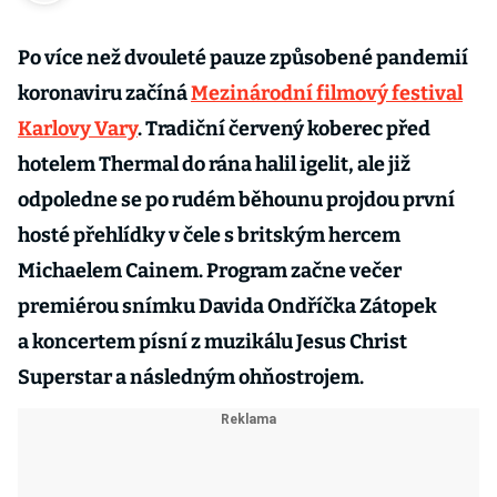
Po více než dvouleté pauze způsobené pandemií
koronaviru začíná
Mezinárodní filmový festival
Karlovy Vary
. Tradiční červený koberec před
hotelem Thermal do rána halil igelit, ale již
odpoledne se po rudém běhounu projdou první
hosté přehlídky v čele s britským hercem
Michaelem Cainem. Program začne večer
premiérou snímku Davida Ondříčka Zátopek
a koncertem písní z muzikálu Jesus Christ
Superstar a následným ohňostrojem.