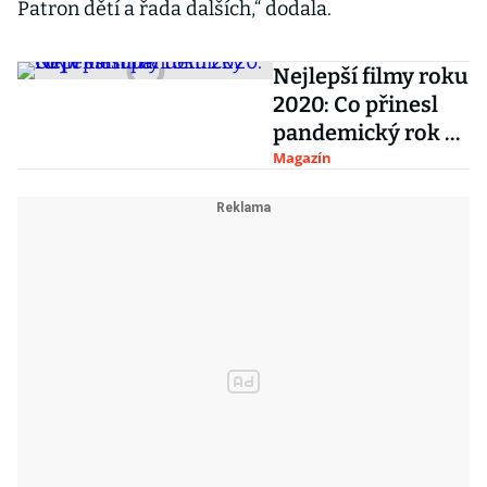
Patron dětí a řada dalších,“ dodala.
Nejlepší filmy roku
2020: Co přinesl
pandemický rok v
kultuře?
Magazín