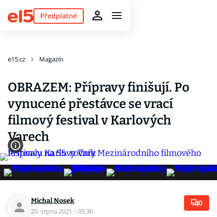
Předplatné
e15.cz
Magazín
OBRAZEM: Přípravy finišují. Po
vynucené přestávce se vrací
filmový festival v Karlových
Varech
Michal Nosek
0
20. srpna 2021
·
05:30