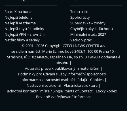
SpaceX na burze
Temu a clo
Nejlepší telefony
Spořicí účty
Nejlepší AI zdarma
Superdávka – změny
Nejlepší chytré hodinky
Chybějící roky k důchodu
Nejlepší VPN – srovnání
Minimální mzda 2027
Netflix filmy a seriály
Vedro v práci
© 2001 - 2026 Copyright
CZECH NEWS CENTER a.s.
se sídlem náměstí Marie Schmolkové 3493/1, 100 00 Praha 10 -
Strašnice, IČO: 02346826, zapsána v OR, sp.zn. B 19490 a dodavatelé
obsahu
Autorská práva k publikovaným materiálům
Podmínky pro užívání služby informační společnosti
Informace o zpracování osobních údajů
Cookies
Nastavení soukromí
Vlastnická struktura
Jednotná kontaktní místa / Single Points of Contact
Etický kodex
Povinně zveřejňované informace