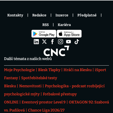
Kontakty
Redakce
Inzerce
Předplatné
RSS
Kariéra
Další témata z našich webů
Moje Psychologie
Blesk Tlapky
Hráči na Blesku
iSport
Fantasy
Spotřebitelské testy
Blesku
Nemovitosti
Psychologika - podcast rozbíjející
psychologické mýty
Fotbalové přestupy
ONLINE
Eventový prostor Level 9
OKTAGON 92: Szabová
vs. Pudilová
Chance Liga 2026/27