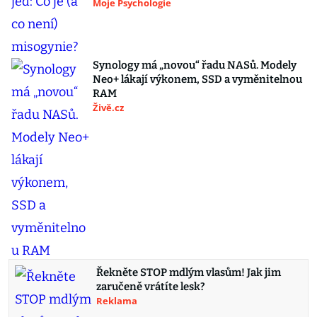
Moje Psychologie
Synology má „novou“ řadu NASů. Modely
Neo+ lákají výkonem, SSD a vyměnitelnou
RAM
Živě.cz
Řekněte STOP mdlým vlasům! Jak jim
zaručeně vrátíte lesk?
Reklama