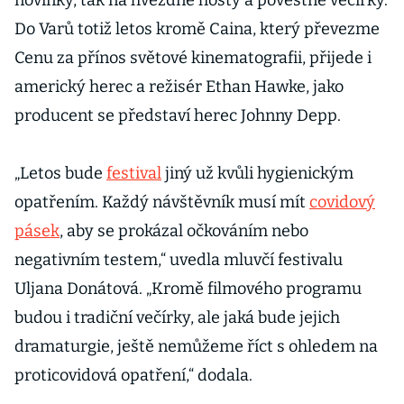
novinky, tak na hvězdné hosty a pověstné večírky.
Do Varů totiž letos kromě Caina, který převezme
Cenu za přínos světové kinematografii, přijede i
americký herec a režisér Ethan Hawke, jako
producent se představí herec Johnny Depp.
„Letos bude
festival
jiný už kvůli hygienickým
opatřením. Každý návštěvník musí mít
covidový
pásek
, aby se prokázal očkováním nebo
negativním testem,“ uvedla mluvčí festivalu
Uljana Donátová. „Kromě filmového programu
budou i tradiční večírky, ale jaká bude jejich
dramaturgie, ještě nemůžeme říct s ohledem na
proticovidová opatření,“ dodala.