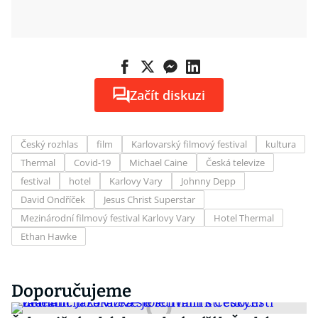
Začít diskuzi
Český rozhlas
film
Karlovarský filmový festival
kultura
Thermal
Covid-19
Michael Caine
Česká televize
festival
hotel
Karlovy Vary
Johnny Depp
David Ondříček
Jesus Christ Superstar
Mezinárodní filmový festival Karlovy Vary
Hotel Thermal
Ethan Hawke
Doporučujeme