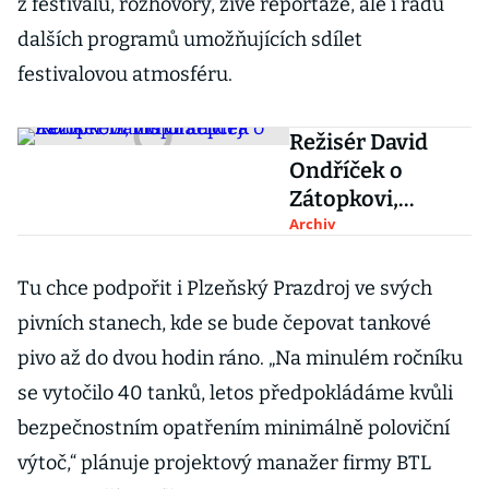
z festivalu, rozhovory, živé reportáže, ale i řadu
dalších programů umožňujících sdílet
festivalovou atmosféru.
Režisér David
Ondříček o
Zátopkovi,
inspiracích a
Archiv
ikonickém filmu
Šeptej
Tu chce podpořit i Plzeňský Prazdroj ve svých
pivních stanech, kde se bude čepovat tankové
pivo až do dvou hodin ráno. „Na minulém ročníku
se vytočilo 40 tanků, letos předpokládáme kvůli
bezpečnostním opatřením minimálně poloviční
výtoč,“ plánuje projektový manažer firmy BTL