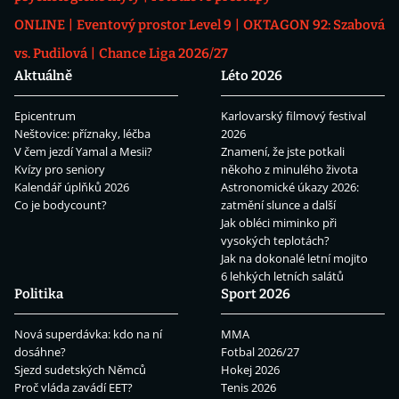
ONLINE
Eventový prostor Level 9
OKTAGON 92: Szabová
vs. Pudilová
Chance Liga 2026/27
Aktuálně
Léto 2026
Epicentrum
Karlovarský filmový festival
Neštovice: příznaky, léčba
2026
V čem jezdí Yamal a Mesii?
Znamení, že jste potkali
Kvízy pro seniory
někoho z minulého života
Kalendář úplňků 2026
Astronomické úkazy 2026:
Co je bodycount?
zatmění slunce a další
Jak obléci miminko při
vysokých teplotách?
Jak na dokonalé letní mojito
6 lehkých letních salátů
Politika
Sport 2026
Nová superdávka: kdo na ní
MMA
dosáhne?
Fotbal 2026/27
Sjezd sudetských Němců
Hokej 2026
Proč vláda zavádí EET?
Tenis 2026