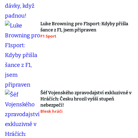
Luke Browning pro F1sport: Kdyby přišla
šance z F1, jsem připraven
F1 Sport
Šéf Vojenského zpravodajství exkluzivně v
Hráčích: Česku hrozil vyšší stupeň
nebezpečí!
Blesk hráči