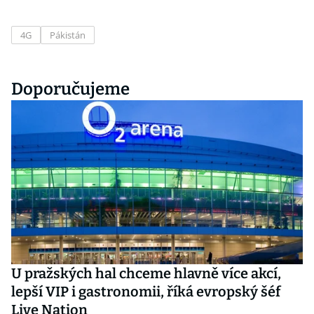
4G
Pákistán
Doporučujeme
U pražských hal chceme hlavně více akcí,
lepší VIP i gastronomii, říká evropský šéf
Live Nation