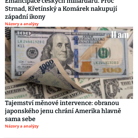
Emancipace českých miliardářů. Proč
Strnad, Křetínský a Komárek nakupují
západní ikony
Názory a analýzy
Tajemství měnové intervence: obranou
japonského jenu chrání Amerika hlavně
sama sebe
Názory a analýzy