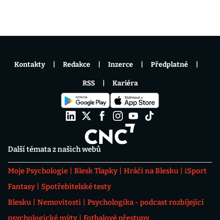
Kontakty
Redakce
Inzerce
Předplatné
RSS
Kariéra
Další témata z našich webů
Moje Psychologie
Blesk Tlapky
Hráči na Blesku
iSport
Fantasy
Spotřebitelské testy
Blesku
Nemovitosti
Psychologika - podcast rozbíjející
psychologické mýty
Fotbalové přestupy