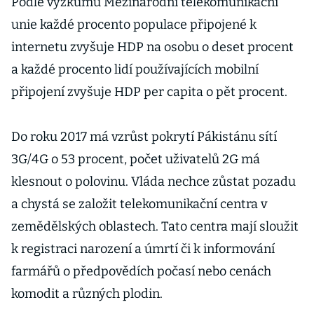
Podle výzkumu Mezinárodní telekomunikační
unie každé procento populace připojené k
internetu zvyšuje HDP na osobu o deset procent
a každé procento lidí používajících mobilní
připojení zvyšuje HDP per capita o pět procent.
Do roku 2017 má vzrůst pokrytí Pákistánu sítí
3G/4G o 53 procent, počet uživatelů 2G má
klesnout o polovinu. Vláda nechce zůstat pozadu
a chystá se založit telekomunikační centra v
zemědělských oblastech. Tato centra mají sloužit
k registraci narození a úmrtí či k informování
farmářů o předpovědích počasí nebo cenách
komodit a různých plodin.