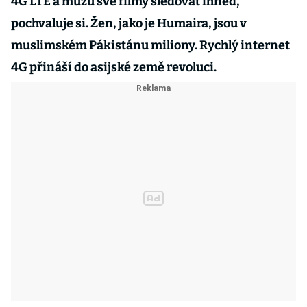
4G LTE a můžu své filmy sledovat ihned,“
pochvaluje si. Žen, jako je Humaira, jsou v
muslimském Pákistánu miliony. Rychlý internet
4G přináší do asijské země revoluci.