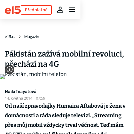
Předplatné
e15.cz
Magazín
Pákistán zažívá mobilní revoluci,
přechází na 4G
Naila Inayatová
14. května 2014
·
07:59
Od naší zpravodajky Humaira Aftabová je žena v
domácnosti a ráda sleduje televizi. „Streaming
přes můj mobil vždycky trval věčnost. Teď mám