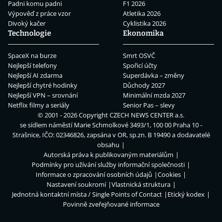
Padni komu padni
F1 2026
Výpověď z práce vzor
Atletika 2026
Divoký kačer
Cyklistika 2026
Technologie
Ekonomika
SpaceX na burze
Smrt OSVČ
Nejlepší telefony
Spořicí účty
Nejlepší AI zdarma
Superdávka – změny
Nejlepší chytré hodinky
Důchody 2027
Nejlepší VPN – srovnání
Minimální mzda 2027
Netflix filmy a seriály
Senior Pas – slevy
© 2001 - 2026 Copyright
CZECH NEWS CENTER a.s.
se sídlem náměstí Marie Schmolkové 3493/1, 100 00 Praha 10 -
Strašnice, IČO: 02346826, zapsána v OR, sp.zn. B 19490 a dodavatelé
obsahu
Autorská práva k publikovaným materiálům
Podmínky pro užívání služby informační společnosti
Informace o zpracování osobních údajů
Cookies
Nastavení soukromí
Vlastnická struktura
Jednotná kontaktní místa / Single Points of Contact
Etický kodex
Povinně zveřejňované informace