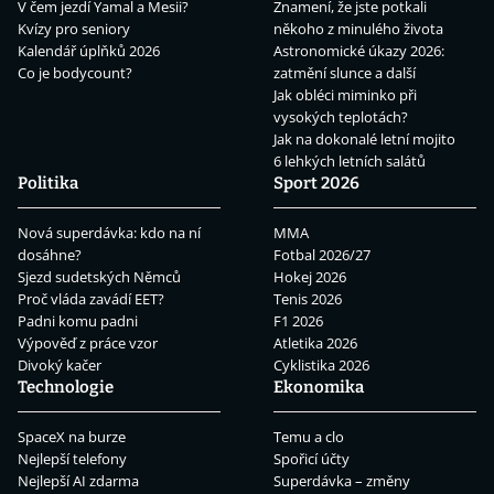
V čem jezdí Yamal a Mesii?
Znamení, že jste potkali
Kvízy pro seniory
někoho z minulého života
Kalendář úplňků 2026
Astronomické úkazy 2026:
Co je bodycount?
zatmění slunce a další
Jak obléci miminko při
vysokých teplotách?
Jak na dokonalé letní mojito
6 lehkých letních salátů
Politika
Sport 2026
Nová superdávka: kdo na ní
MMA
dosáhne?
Fotbal 2026/27
Sjezd sudetských Němců
Hokej 2026
Proč vláda zavádí EET?
Tenis 2026
Padni komu padni
F1 2026
Výpověď z práce vzor
Atletika 2026
Divoký kačer
Cyklistika 2026
Technologie
Ekonomika
SpaceX na burze
Temu a clo
Nejlepší telefony
Spořicí účty
Nejlepší AI zdarma
Superdávka – změny