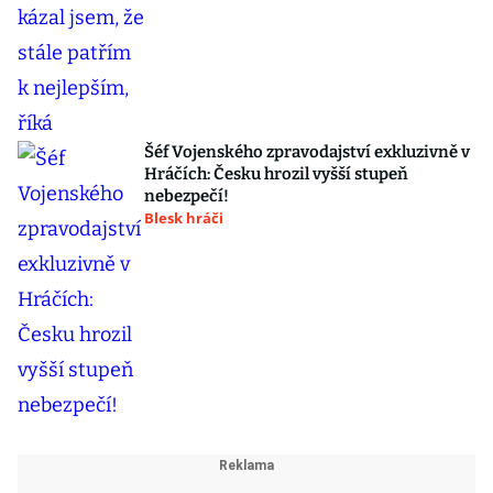
Šéf Vojenského zpravodajství exkluzivně v
Hráčích: Česku hrozil vyšší stupeň
nebezpečí!
Blesk hráči