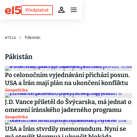
Předplatné
e15.cz
Pákistán
Pákistán
Po celonočním vyjednávání přichází posun.
USA a Írán mají plán na ukončení konfliktu
Geopolitika
J.D. Vance přiletěl do Švýcarska, má jednat o
omezení íránského jaderného programu
Geopolitika
USA a Írán stvrdily memorandum. Nyní se
má otevřít Hormuz i ukončit blokáda