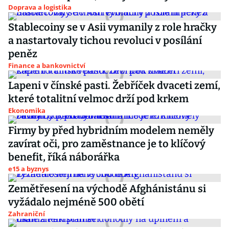
Doprava a logistika
Stablecoiny se v Asii vymanily z role hračky
a nastartovaly tichou revoluci v posílání
peněz
Finance a bankovnictví
Lapeni v čínské pasti. Žebříček dvaceti zemí,
které totalitní velmoc drží pod krkem
Ekonomika
Firmy by před hybridním modelem neměly
zavírat oči, pro zaměstnance je to klíčový
benefit, říká náborářka
e15 a byznys
Zemětřesení na východě Afghánistánu si
vyžádalo nejméně 500 obětí
Zahraniční