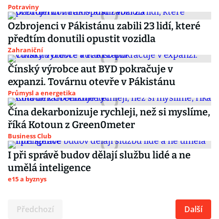
Potraviny
Ozbrojenci v Pákistánu zabili 23 lidí, které
předtím donutili opustit vozidla
Zahraniční
Čínský výrobce aut BYD pokračuje v
expanzi. Továrnu otevře v Pákistánu
Průmysl a energetika
Čína dekarbonizuje rychleji, než si myslíme,
říká Kotoun z Green0meter
Business Club
I při správě budov dělají službu lidé a ne
umělá inteligence
e15 a byznys
Předchozí
Další