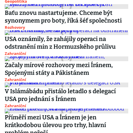
Geopolitika
Baťu znovu nastartujeme. Chceme být
synonymem pro boty, říká šéf společnosti
Rozhovory
USA oznámily, že zahájily operaci na
odstranění min z Hormuzského průlivu
Zahraniční
Začaly mírové rozhovory mezi Íránem,
Spojenými státy a Pákistánem
Zahraniční
V Islámábádu přistálo letadlo s delegací
USA pro jednání s Íránem
Zahraniční
Příměří mezi USA a Íránem je jen
krátkodobou úlevou pro trhy, hlavní
problém neřeší