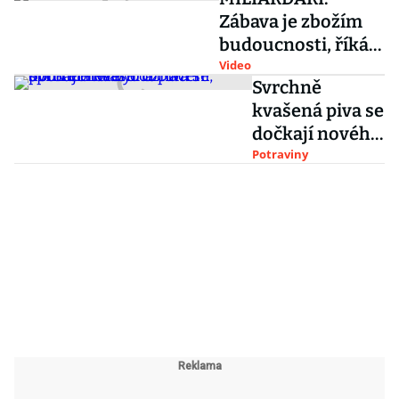
Zábava je zbožím
budoucnosti, říká
Igor Rattaj
Video
Svrchně
kvašená piva se
dočkají nového
označení,
Potraviny
pomoci má
výrobcům i
spotřebitelům