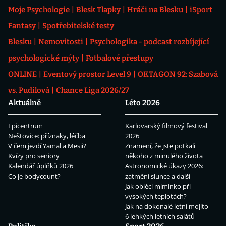
Moje Psychologie
Blesk Tlapky
Hráči na Blesku
iSport
Fantasy
Spotřebitelské testy
Blesku
Nemovitosti
Psychologika - podcast rozbíjející
psychologické mýty
Fotbalové přestupy
ONLINE
Eventový prostor Level 9
OKTAGON 92: Szabová
vs. Pudilová
Chance Liga 2026/27
Aktuálně
Léto 2026
Epicentrum
Karlovarský filmový festival
Neštovice: příznaky, léčba
2026
V čem jezdí Yamal a Mesii?
Znamení, že jste potkali
Kvízy pro seniory
někoho z minulého života
Kalendář úplňků 2026
Astronomické úkazy 2026:
Co je bodycount?
zatmění slunce a další
Jak obléci miminko při
vysokých teplotách?
Jak na dokonalé letní mojito
6 lehkých letních salátů