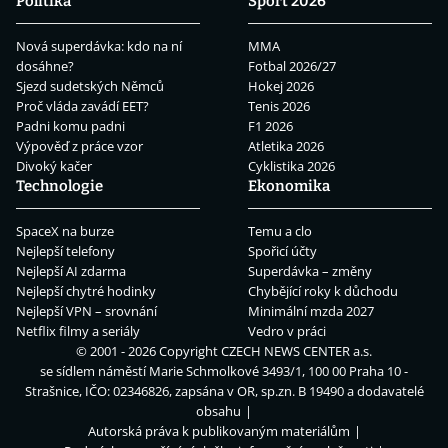
Politika
Sport 2026
Nová superdávka: kdo na ní
MMA
dosáhne?
Fotbal 2026/27
Sjezd sudetských Němců
Hokej 2026
Proč vláda zavádí EET?
Tenis 2026
Padni komu padni
F1 2026
Výpověď z práce vzor
Atletika 2026
Divoký kačer
Cyklistika 2026
Technologie
Ekonomika
SpaceX na burze
Temu a clo
Nejlepší telefony
Spořicí účty
Nejlepší AI zdarma
Superdávka – změny
Nejlepší chytré hodinky
Chybějící roky k důchodu
Nejlepší VPN – srovnání
Minimální mzda 2027
Netflix filmy a seriály
Vedro v práci
© 2001 - 2026 Copyright
CZECH NEWS CENTER a.s.
se sídlem náměstí Marie Schmolkové 3493/1, 100 00 Praha 10 -
Strašnice, IČO: 02346826, zapsána v OR, sp.zn. B 19490 a dodavatelé
obsahu
Autorská práva k publikovaným materiálům