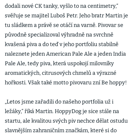
dodali nové CK tanky, vyšlo to na centimetry,“
svěřuje se majitel Luboš Petr. Jeho bratr Martin je
tu sládkem a právě se otáčí na varně. Pivovar se
původně specializoval výhradně na svrchně
kvašená piva a do teď v jeho portfoliu stabilně
naleznete jeden American Pale Ale a jeden India
Pale Ale, tedy piva, která uspokojí milovníky
aromatických, citrusových chmelů a výrazné
hořkosti. Však také motto pivovaru zní Be hoppy!
„Letos jsme zařadili do našeho portfolia už i
ležáky,“ říká Martin. HoppyDog je sice stále na
startu, ale kvalitou svých piv nechce dělat ostudu
slavnějším zahraničním značkám, které si do