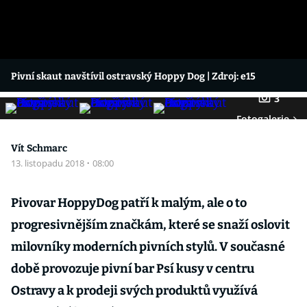
Pivní skaut navštívil ostravský Hoppy Dog
| Zdroj: e15
3
Fotogalerie
Vít Schmarc
13. listopadu 2018
·
08:00
Pivovar HoppyDog patří k malým, ale o to
progresivnějším značkám, které se snaží oslovit
milovníky moderních pivních stylů. V současné
době provozuje pivní bar Psí kusy v centru
Ostravy a k prodeji svých produktů využívá