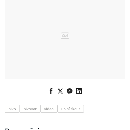
pivo
pivovar
video
Pivní skaut