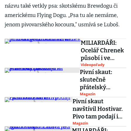
názvu také vetkly psa: skotskému Brewdogu či
americkému Flying Dogu. „Psa tu ale nemáme,
jenom pivovarského kocoura,“ usmívá se Luboš.
MILIARDÁŘI:
Ocelář Chrenek
působí i ve
zdravotnictví.
Videopořady
Pivní skaut:
Jeho fungování
skutečně
mu ale vadí
přátelský
pivovar v
Magazín
Pivní skaut
Malešově
navštívil Hostivar.
navazuje na
Pivo tam podají i
staletou tradici
přímo do auta
Magazín
MILIARDÁŘI: