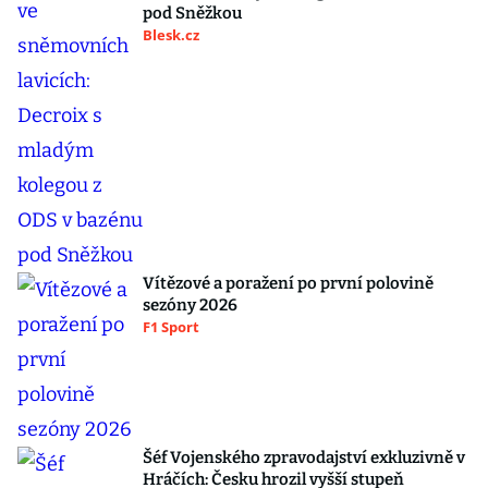
pod Sněžkou
Blesk.cz
Vítězové a poražení po první polovině
sezóny 2026
F1 Sport
Šéf Vojenského zpravodajství exkluzivně v
Hráčích: Česku hrozil vyšší stupeň