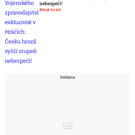
nebezpečí!
Blesk hráči