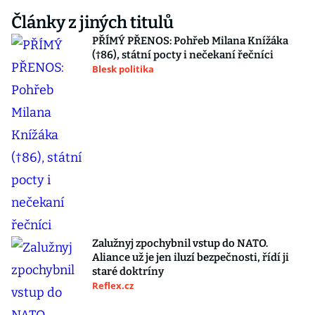
Články z jiných titulů
PŘÍMÝ PŘENOS: Pohřeb Milana Knížáka
(†86), státní pocty i nečekaní řečníci
Blesk politika
Zalužnyj zpochybnil vstup do NATO.
Aliance už je jen iluzí bezpečnosti, řídí ji
staré doktríny
Reflex.cz