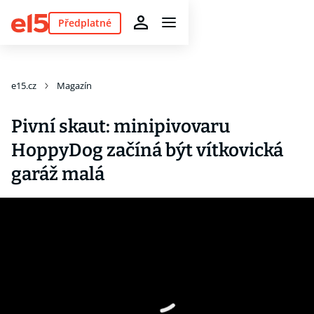
Předplatné
e15.cz
Magazín
Pivní skaut: minipivovaru
HoppyDog začíná být vítkovická
garáž malá