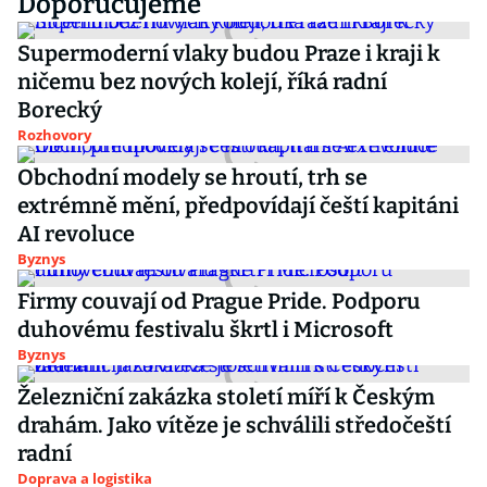
Doporučujeme
Supermoderní vlaky budou Praze i kraji k
ničemu bez nových kolejí, říká radní
Borecký
Rozhovory
Obchodní modely se hroutí, trh se
extrémně mění, předpovídají čeští kapitáni
AI revoluce
Byznys
Firmy couvají od Prague Pride. Podporu
duhovému festivalu škrtl i Microsoft
Byznys
Železniční zakázka století míří k Českým
drahám. Jako vítěze je schválili středočeští
radní
Doprava a logistika