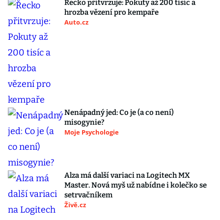
Řecko přitvrzuje: Pokuty až 200 tisíc a
hrozba vězení pro kempaře
Auto.cz
Nenápadný jed: Co je (a co není)
misogynie?
Moje Psychologie
Alza má další variaci na Logitech MX
Master. Nová myš už nabídne i kolečko se
setrvačníkem
Živě.cz