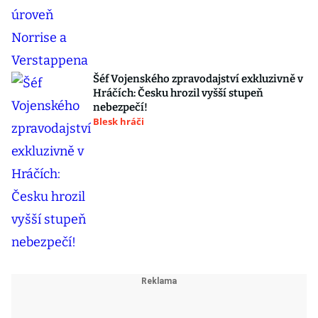
Šéf Vojenského zpravodajství exkluzivně v
Hráčích: Česku hrozil vyšší stupeň
nebezpečí!
Blesk hráči