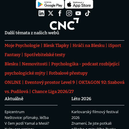
Další témata z našich webů
Moje Psychologie
Blesk Tlapky
Hráči na Blesku
iSport
Fantasy
Spotřebitelské testy
Blesku
Nemovitosti
Psychologika - podcast rozbíjející
psychologické mýty
Fotbalové přestupy
ONLINE
Eventový prostor Level 9
OKTAGON 92: Szabová
vs. Pudilová
Chance Liga 2026/27
Aktuálně
Léto 2026
Epicentrum
Karlovarský filmový festival
Neštovice: příznaky, léčba
2026
V čem jezdí Yamal a Mesii?
Znamení, že jste potkali
Kvízy pro seniory
někoho z minulého života