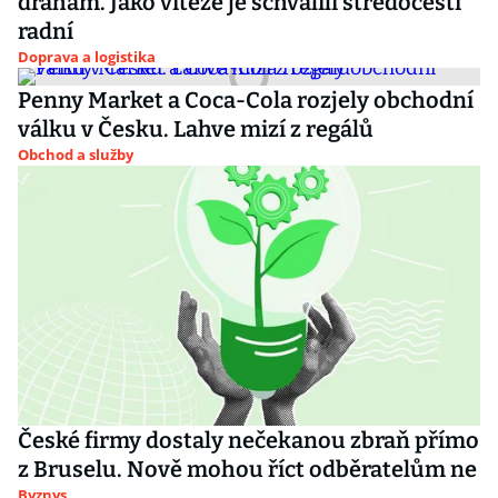
drahám. Jako vítěze je schválili středočeští
radní
Doprava a logistika
Penny Market a Coca-Cola rozjely obchodní
válku v Česku. Lahve mizí z regálů
Obchod a služby
České firmy dostaly nečekanou zbraň přímo
z Bruselu. Nově mohou říct odběratelům ne
Byznys