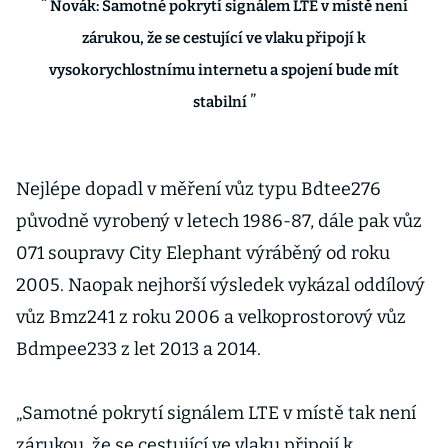
Novák: Samotné pokrytí signálem LTE v místě není
zárukou, že se cestující ve vlaku připojí k
vysokorychlostnímu internetu a spojení bude mít
stabilní
Nejlépe dopadl v měření vůz typu Bdtee276
původně vyrobený v letech 1986-87, dále pak vůz
071 soupravy City Elephant výráběný od roku
2005. Naopak nejhorší výsledek vykázal oddílový
vůz Bmz241 z roku 2006 a velkoprostorový vůz
Bdmpee233 z let 2013 a 2014.
„Samotné pokrytí signálem LTE v místě tak není
zárukou, že se cestující ve vlaku připojí k