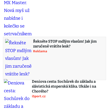
Řekněte STOP mdlým vlasům! Jak jim
zaručeně vrátíte lesk?
Reklama
Deniova cesta: Sochůrek do základu a
slávistická stoperská klika. Ukáže i na
Chorého?
iSport.cz