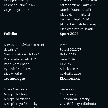
Kalendář úplňků 2026
Astronomické úkazy 2026:
Co je bodycount?
zatmění slunce a další
Jak obléci miminko při
vysokých teplotách?
Jak na dokonalé letní mojito
6 lehkých letních salátů
Politika
Sport 2026
Nová superdávka: kdo na ní
MMA
dosáhne?
Fotbal 2026/27
Sjezd sudetských Němců
Hokej 2026
Proč vláda zavádí EET?
Tenis 2026
Padni komu padni
F1 2026
Výpověď z práce vzor
Atletika 2026
Divoký kačer
Cyklistika 2026
Technologie
Ekonomika
SpaceX na burze
Temu a clo
Nejlepší telefony
Spořicí účty
Nejlepší AI zdarma
Superdávka – změny
Nejlepší chytré hodinky
Chybějící roky k důchodu