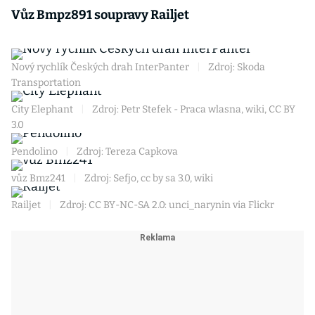
Vůz Bmpz891 soupravy Railjet
Nový rychlík Českých drah InterPanter
|
Zdroj: Skoda
Transportation
City Elephant
|
Zdroj: Petr Stefek - Praca wlasna, wiki, CC BY
3.0
Pendolino
|
Zdroj: Tereza Capkova
vůz Bmz241
|
Zdroj: Sefjo, cc by sa 3.0, wiki
Railjet
|
Zdroj: CC BY-NC-SA 2.0: unci_narynin via Flickr