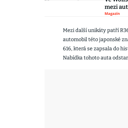
mezi au
Magazín
Mezi další unikáty patří R3
automobil této japonské z
616, která se zapsala do h
Nabídka tohoto auta odstar