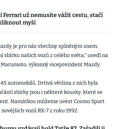
 Ferrari už nemusíte vážit cestu, stačí
kliknout myší
azdy je pro nás všechny splněným snem.
í sbírku našich vozů z celého světa,“ uvedl na
a Marumoto, výkonný viceprezident Mazdy.
45 automobilů. Drtivá většina z nich byla
částí sbírky jsou i některé kousky, které se
inent. Namátkou můžeme uvést Cosmo Sport
z novějších vozů RX-7 z roku 1992.
urgu vzdávají hold Tatře 87. Zařadili ji