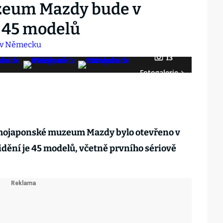
zeum Mazdy bude v
 45 modelů
13
Fotogalerie
imojaponské muzeum Mazdy bylo otevřeno v
ění je 45 modelů, včetně prvního sériově