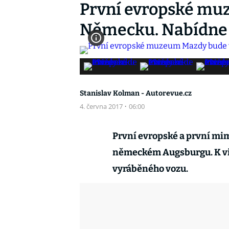
První evropské mu
Německu. Nabídne
Stanislav Kolman - Autorevue.cz
4. června 2017
·
06:00
První evropské a první m
německém Augsburgu. K vid
vyráběného vozu.