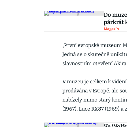
Do muzeí
párkrát 
Magazín
„První evropské muzeum M
Jedná se o skutečně unikátn
slavnostním otevření Akir
V muzeu je celkem k vidění 
prodávána v Evropě, ale sou
nabízely mimo starý kont
(1967), Luce RX87 (1969) a 
Ve Wolfsb