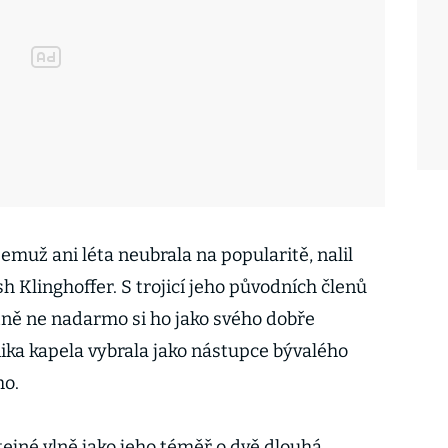
jemuž ani léta neubrala na popularitě, nalil
sh Klinghoffer. S trojicí jeho původních členů
atně ne nadarmo si ho jako svého dobře
ka kapela vybrala jako nástupce bývalého
ho.
ejné vlně jako jeho téměř o dvě dlouhá