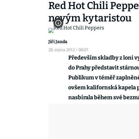
Red Hot Chili Pepper
novým kytaristou
Jiří Janda
28. srpna 2012
·
08:07
Především skladby z loni v
do Prahy představit stárnou
Publikum v téměř zaplněné
ovšem kalifornská kapela p
nasbírala během své bezmál