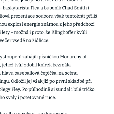
 - baskytarista Flea a bubeník Chad Smith i
iová prezentace souboru však tentokrát příliš
nou explozi energie známou z jeho předchozí
lety - možná i proto, že Klinghoffer kvůli
ečer vsedě na židličce.
vystoupení zahájili písničkou Monarchy of
, jehož tvář zdobil knírek bezmála
hlavu baseballová čepička, na scénu
gu. Odložil jej však již po první skladbě při
legy Fley. Po půlhodině si sundal i bílé tričko,
ho svaly i potetované ruce.
ho alba muzikanti za doprovodu