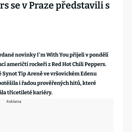
s se v Praze představili s
ydané novinky I'm With You přijeli v pondělí
cí američtí rockeři z Red Hot Chili Peppers.
 Synot Tip Areně ve vršovickém Edenu
otěšila i řadou prověřených hitů, které
a třicetileté kariéry.