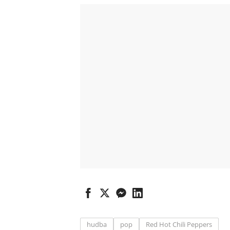
hudba
pop
Red Hot Chili Peppers