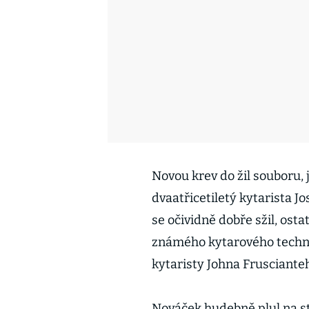
Novou krev do žil souboru, 
dvaatřicetiletý kytarista Jo
se očividně dobře sžil, ost
známého kytarového techni
kytaristy Johna Frusciante
Nováček hudebně plul na st