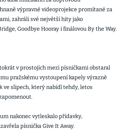
řehnaně výpravné videoprojekce promítané za
ami, zahráli své největší hity jako
Bridge, Goodbye Hooray i finálovou By the Way.
okrát v prostojích mezi písničkami obstaral
ulému pražskému vystoupení kapely výrazně
 ve slipech, který nabídl tehdy, letos
 zapomenout.
ikum nakonec vytleskalo přídavky,
avřela písnička Give It Away.