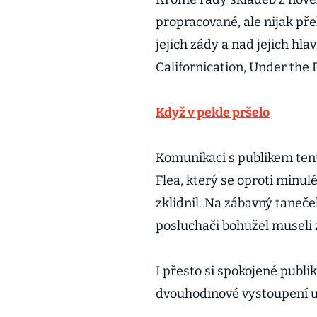
propracované, ale nijak p
jejich zády a nad jejich hlav
Californication, Under the 
Když v pekle pršelo
Komunikaci s publikem tent
Flea, který se oproti min
zklidnil. Na zábavný taneček
posluchači bohužel museli
I přesto si spokojené publ
dvouhodinové vystoupení uz