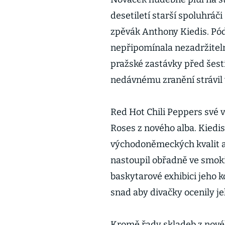
desetiletí starší spoluhráči
zpěvák Anthony Kiedis. Pód
nepřipomínala nezadržitel
pražské zastávky před šesti 
nedávnému zranění strávil v
Red Hot Chili Peppers své 
Roses z nového alba. Kiedis
východoněmeckých kvalit a 
nastoupil obřadně ve smokin
baskytarové exhibici jeho ko
snad aby divačky ocenily je
Kromě řady skladeb z nové