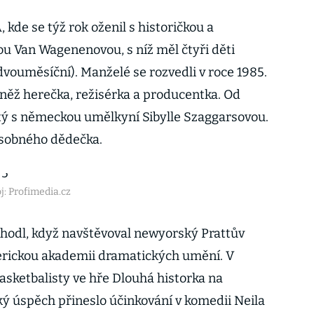
, kde se týž rok oženil s historičkou a
ou Van Wagenenovou, s níž měl čtyři děti
dvouměsíční). Manželé se rozvedli v roce 1985.
vněž herečka, režisérka a producentka. Od
tý s německou umělkyní Sibylle Szaggarsovou.
ásobného dědečka.
j: Profimedia.cz
zhodl, když navštěvoval newyorský Prattův
merickou akademii dramatických umění. V
asketbalisty ve hře Dlouhá historka na
ý úspěch přineslo účinkování v komedii Neila