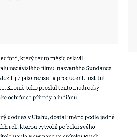
Redford, který tento měsíc oslavil
valu nezávislého filmu, nazvaného Sundance
ložil, již jako režisér a producent, institut
maře. Kromě toho proslul tento modrooký
ako ochránce přírody a indiánů.
aný dodnes v Utahu, dostal jméno podle jedné
ch rolí, kterou vytvořil po boku svého
řítele Paula Newmana ve snímku Butch