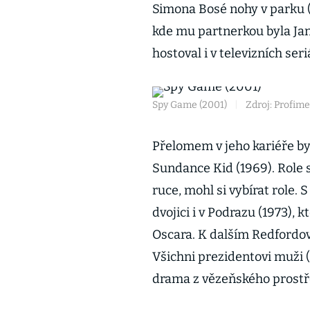
Simona Bosé nohy v parku (19
kde mu partnerkou byla Jan
hostoval i v televizních seri
Spy Game (2001)
|
Zdroj: Profime
Přelomem v jeho kariéře by
Sundance Kid (1969). Role 
ruce, mohl si vybírat rol
dvojici i v Podrazu (1973),
Oscara. K dalším Redfordo
Všichni prezidentovi muži (
drama z vězeňského prostř