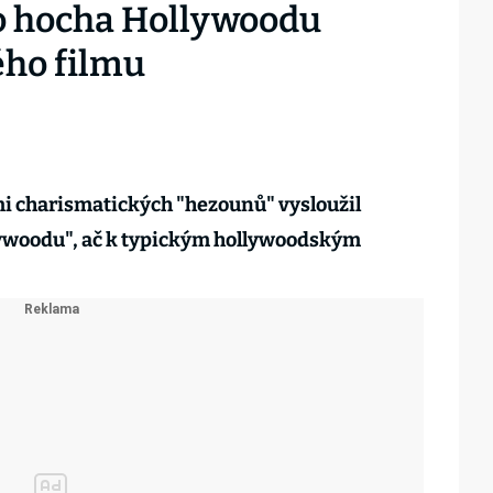
ho hocha Hollywoodu
ého filmu
emi charismatických "hezounů" vysloužil
lywoodu", ač k typickým hollywoodským