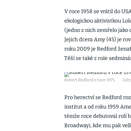
V roce 1958 se vrátil do USA
ekologickou aktivistkou Lol
(jedno z nich zemřelo jako 
Jejich dcera Amy (45) je ro
roku 2009 je Redford žena
Těší se také z role sedmin
Robert Redford v roce 1975
|
Zdro
Pro herectví se Redford ro
institut a od roku 1959 A
témže roce debutoval rolí b
Broadwayi, kde mu pak velk