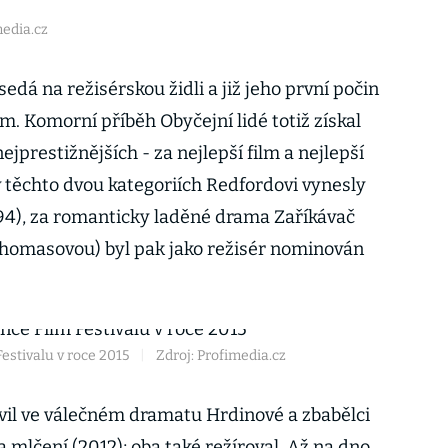
media.cz
edá na režisérskou židli a již jeho první počin
em. Komorní příběh Obyčejní lidé totiž získal
ejprestižnějších - za nejlepší film a nejlepší
v těchto dvou kategoriích Redfordovi vynesly
94), za romanticky laděné drama Zaříkávač
t Thomasovou) byl pak jako režisér nominován
estivalu v roce 2015
|
Zdroj: Profimedia.cz
evil ve válečném dramatu Hrdinové a zbabělci
a mlčení (2012); oba také režíroval. Až na dno