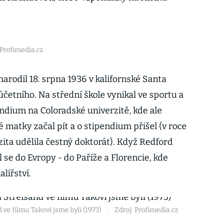
 Profimedia.cz
arodil 18. srpna 1936 v kalifornské Santa
četního. Na střední škole vynikal ve sportu a
endium na Coloradské univerzitě, kde ale
é matky začal pít a o stipendium přišel (v roce
ita udělila čestný doktorát). Když Redford
 se do Evropy - do Paříže a Florencie, kde
lířství.
ve filmu Takoví jsme byli (1973)
|
Zdroj: Profimedia.cz