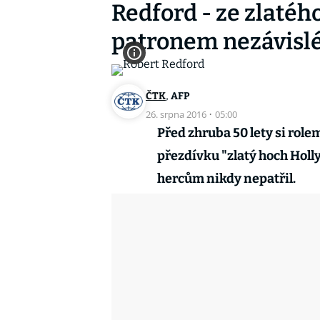
Redford - ze zlaté
patronem nezávisl
,
ČTK
AFP
26. srpna 2016
·
05:00
Před zhruba 50 lety si rol
přezdívku "zlatý hoch Hol
hercům nikdy nepatřil.