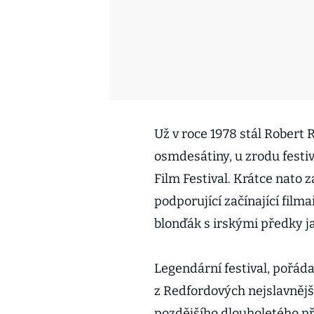
Už v roce 1978 stál Robert 
osmdesátiny, u zrodu festi
Film Festival. Krátce nato za
podporující začínající fil
blonďák s irskými předky j
Legendární festival, pořád
z Redfordových nejslavnější
pozdějšího dlouholetého p