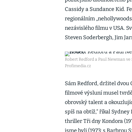
Cassidy a Sundance Kid. Fe
regionálním „nehollywoodsk
nezávislého filmu v USA. S
Steven Soderbergh, Jim Jar
Robert Redford a Paul Newman ve f
Profimedia.cz
Sám Redford, držitel dvou Os
filmové výsluní musel tvrdě
obrovský talent a okouzlují
spíš na obtíž,“ říkal Sydney
thriller Tři dny Kondora (19
jsme byli (1973; s Barbrou