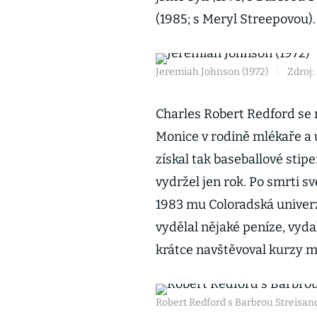
(1985; s Meryl Streepovou).
Jeremiah Johnson (1972)
|
Zdroj:
Charles Robert Redford se n
Monice v rodině mlékaře a ú
získal tak baseballové stip
vydržel jen rok. Po smrti sv
1983 mu Coloradská univerz
vydělal nějaké peníze, vydal
krátce navštěvoval kurzy ma
Robert Redford s Barbrou Streisand 