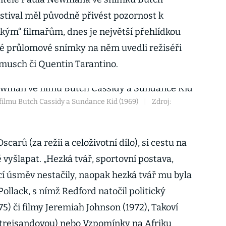
stival měl původně přivést pozornost k
ým“ filmařům, dnes je největší přehlídkou
vé průlomové snímky na něm uvedli režiséři
musch či Quentin Tarantino.
ilmu Butch Cassidy a Sundance Kid (1969)
|
Zdroj:
carů (za režii a celoživotní dílo), si cestu na
 vyšlapat. „Hezká tvář, sportovní postava,
cí úsměv nestačily, naopak hezká tvář mu byla
 Pollack, s nímž Redford natočil politický
75) či filmy Jeremiah Johnson (1972), Takoví
 Streisandovou) nebo Vzpomínky na Afriku