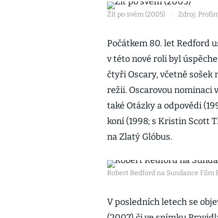
Žít po svém (2005)
|
Zdroj: Profi
Počátkem 80. let Redford us
v této nové roli byl úspěch
čtyři Oscary, včetně sošek n
režii. Oscarovou nominaci 
také Otázky a odpovědi (19
koní (1998; s Kristin Scot
na Zlatý Glóbus.
Robert Redford na Sundance Film F
V posledních letech se obj
(2007) či ve snímku Pravidl