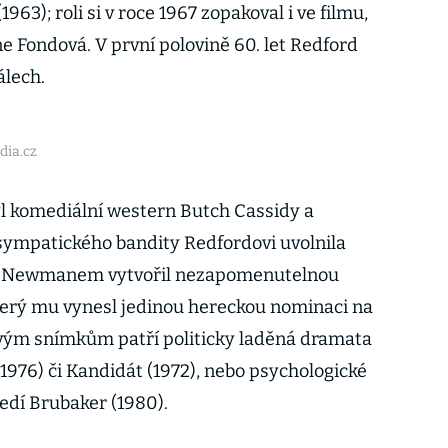
63); roli si v roce 1967 zopakoval i ve filmu,
e Fondová. V první polovině 60. let Redford
álech.
dia.cz
l komediální western Butch Cassidy a
sympatického bandity Redfordovi uvolnila
e. S Newmanem vytvořil nezapomenutelnou
 který mu vynesl jedinou hereckou nominaci na
vým snímkům patří politicky laděná dramata
1976) či Kandidát (1972), nebo psychologické
edí Brubaker (1980).