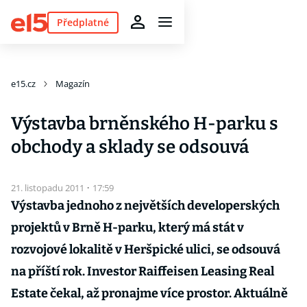
Předplatné
e15.cz
Magazín
Výstavba brněnského H-parku s
obchody a sklady se odsouvá
21. listopadu 2011
·
17:59
Výstavba jednoho z největších developerských
projektů v Brně H-parku, který má stát v
rozvojové lokalitě v Heršpické ulici, se odsouvá
na příští rok. Investor Raiffeisen Leasing Real
Estate čekal, až pronajme více prostor. Aktuálně