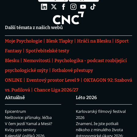
Další témata z našich webů
Moje Psychologie
Blesk Tlapky
Hráči na Blesku
iSport
Fantasy
Spotřebitelské testy
Blesku
Nemovitosti
Psychologika - podcast rozbíjející
psychologické mýty
Fotbalové přestupy
ONLINE
Eventový prostor Level 9
OKTAGON 92: Szabová
vs. Pudilová
Chance Liga 2026/27
Aktuálně
Léto 2026
Epicentrum
Karlovarský filmový festival
Neštovice: příznaky, léčba
2026
V čem jezdí Yamal a Mesii?
Znamení, že jste potkali
Kvízy pro seniory
někoho z minulého života
Kalendář úplňků 2026
Astronomické úkazy 2026: