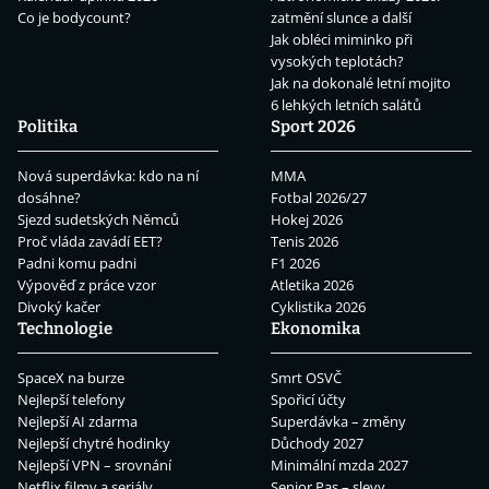
Co je bodycount?
zatmění slunce a další
Jak obléci miminko při
vysokých teplotách?
Jak na dokonalé letní mojito
6 lehkých letních salátů
Politika
Sport 2026
Nová superdávka: kdo na ní
MMA
dosáhne?
Fotbal 2026/27
Sjezd sudetských Němců
Hokej 2026
Proč vláda zavádí EET?
Tenis 2026
Padni komu padni
F1 2026
Výpověď z práce vzor
Atletika 2026
Divoký kačer
Cyklistika 2026
Technologie
Ekonomika
SpaceX na burze
Smrt OSVČ
Nejlepší telefony
Spořicí účty
Nejlepší AI zdarma
Superdávka – změny
Nejlepší chytré hodinky
Důchody 2027
Nejlepší VPN – srovnání
Minimální mzda 2027
Netflix filmy a seriály
Senior Pas – slevy