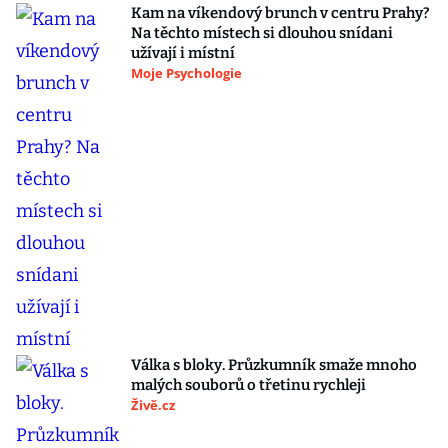
Kam na víkendový brunch v centru Prahy?
Na těchto místech si dlouhou snídani
užívají i místní
Moje Psychologie
Válka s bloky. Průzkumník smaže mnoho
malých souborů o třetinu rychleji
Živě.cz