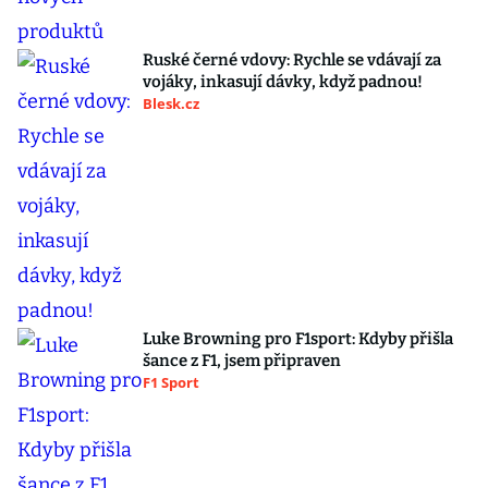
Ruské černé vdovy: Rychle se vdávají za
vojáky, inkasují dávky, když padnou!
Blesk.cz
Luke Browning pro F1sport: Kdyby přišla
šance z F1, jsem připraven
F1 Sport