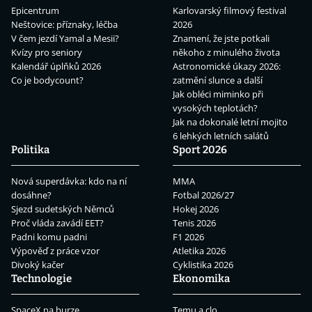
Epicentrum
Karlovarský filmový festival
Neštovice: příznaky, léčba
2026
V čem jezdí Yamal a Mesii?
Znamení, že jste potkali
Kvízy pro seniory
někoho z minulého života
Kalendář úplňků 2026
Astronomické úkazy 2026:
Co je bodycount?
zatmění slunce a další
Jak obléci miminko při
vysokých teplotách?
Jak na dokonalé letní mojito
6 lehkých letních salátů
Politika
Sport 2026
Nová superdávka: kdo na ní
MMA
dosáhne?
Fotbal 2026/27
Sjezd sudetských Němců
Hokej 2026
Proč vláda zavádí EET?
Tenis 2026
Padni komu padni
F1 2026
Výpověď z práce vzor
Atletika 2026
Divoký kačer
Cyklistika 2026
Technologie
Ekonomika
SpaceX na burze
Temu a clo