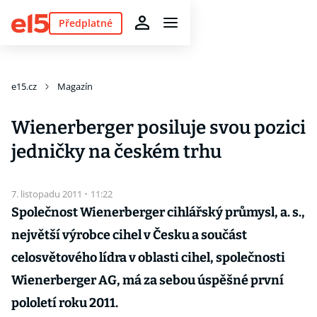
Předplatné
e15.cz
Magazín
Wienerberger posiluje svou pozici
jedničky na českém trhu
7. listopadu 2011
·
11:22
Společnost Wienerberger cihlářský průmysl, a. s.,
největší výrobce cihel v Česku a součást
celosvětového lídra v oblasti cihel, společnosti
Wienerberger AG, má za sebou úspěšné první
pololetí roku 2011.