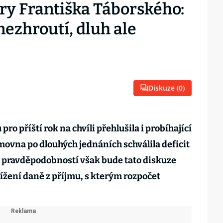
ry Františka Táborského:
nezhroutí, dluh ale
Diskuze (
0
)
ro příští rok na chvíli přehlušila i probíhající
ovna po dlouhých jednáních schválila deficit
u pravděpodobností však bude tato diskuze
žení daně z příjmu, s kterým rozpočet