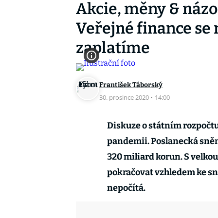
Akcie, měny & názo
Veřejné finance se 
zaplatíme
František Táborský
30. prosince 2020
·
14:00
Diskuze o státním rozpočtu p
pandemii. Poslanecká sněm
320 miliard korun. S velko
pokračovat vzhledem ke sní
nepočítá.