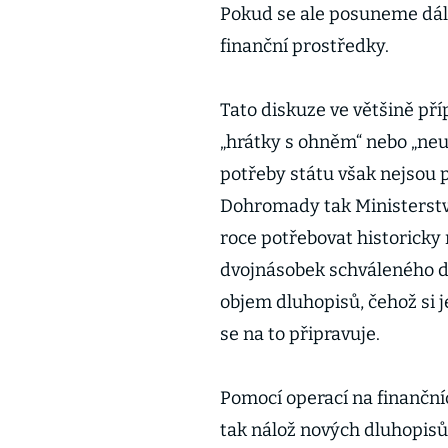
Pokud se ale posuneme dál,
finanční prostředky.
Tato diskuze ve většině př
„hrátky s ohněm“ nebo „neud
potřeby státu však nejsou p
Dohromady tak Ministerstvo
roce potřebovat historicky 
dvojnásobek schváleného d
objem dluhopisů, čehož si 
se na to připravuje.
Pomocí operací na finanční
tak nálož nových dluhopisů