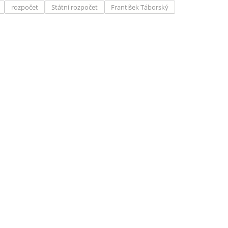
rozpočet
Státní rozpočet
František Táborský