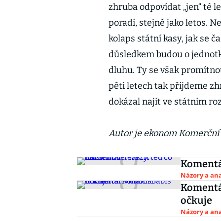
zhruba odpovídat „jen“ té le
poradí, stejně jako letos. N
kolaps státní kasy, jak se
důsledkem budou o jednotky
dluhu. Ty se však promítnou
pěti letech tak přijdeme z
dokázal najít ve státním roz
Autor je ekonom Komerční
Komentář
Názory a ana
Komentá
očkuje
Názory a ana