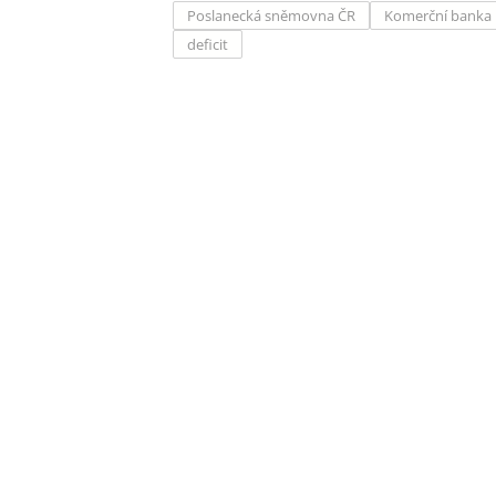
Poslanecká sněmovna ČR
Komerční banka
deficit