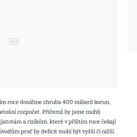
štím roce dosáhne zhruba 400 miliard korun,
letošní rozpočet. Přičemž by jsme mohli
stotám a rizikům, které v příštím roce čekají
odům proč by deficit mohl být vyšší či nižší.