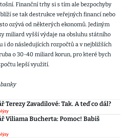
tošní. Finanční trhy si s tím ale bezpochyby
eblíží se tak destrukce veřejných financí nebo
 často ozývá od některých ekonomů. Jediným
 miliard vyšší výdaje na obsluhu státního
 i do následujících rozpočtů a v nejbližších
hruba o 30-40 miliard korun, pro které bych
počtu lepší využití.
 banky
 Terezy Zavadilové: Tak. A teď co dál?
lýzy
ř Viliama Bucherta: Pomoc! Babiš
lýzy