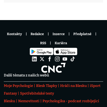
Kontakty
Redakce
Inzerce
Předplatné
RSS
Kariéra
Další témata z našich webů
Moje Psychologie
Blesk Tlapky
Hráči na Blesku
iSport
Fantasy
Spotřebitelské testy
Blesku
Nemovitosti
Psychologika - podcast rozbíjející