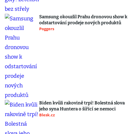
Samsung okouzlil Prahu dronovou show k
odstartování prodeje nových produktů
Poggers
Biden kvůli rakovině trpí! Bolestná slova
jeho syna Huntera o šířící se nemoci
Blesk.cz