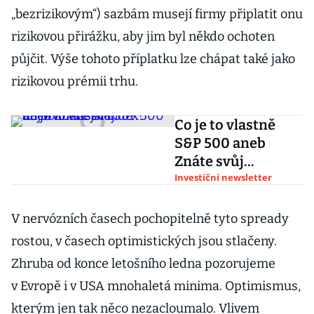
„bezrizikovým“) sazbám musejí firmy připlatit onu
rizikovou přirážku, aby jim byl někdo ochoten
půjčit. Výše tohoto příplatku lze chápat také jako
rizikovou prémii trhu.
Co je to vlastně
S&P 500 aneb
Znáte svůj
nejoblíbenější
Investiční newsletter
index?
V nervózních časech pochopitelně tyto spready
rostou, v časech optimistických jsou stlačeny.
Zhruba od konce letošního ledna pozorujeme
v Evropě i v USA mnohaletá minima. Optimismus,
kterým jen tak něco nezacloumalo. Vlivem