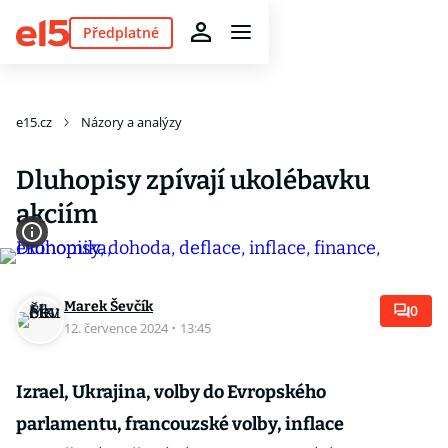
Předplatné
e15.cz
Názory a analýzy
Dluhopisy zpívají ukolébavku
akciím
Marek Ševčík
0
12. července 2024
·
13:45
Izrael, Ukrajina, volby do Evropského
parlamentu, francouzské volby, inflace