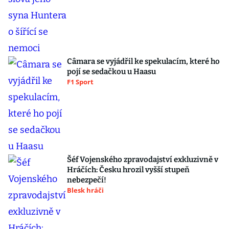
Câmara se vyjádřil ke spekulacím, které ho
pojí se sedačkou u Haasu
F1 Sport
Šéf Vojenského zpravodajství exkluzivně v
Hráčích: Česku hrozil vyšší stupeň
nebezpečí!
Blesk hráči