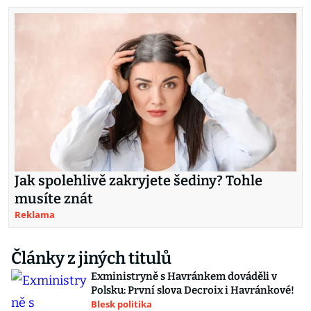
Jak spolehlivě zakryjete šediny? Tohle
musíte znát
Reklama
Články z jiných titulů
Exministryně s Havránkem dováděli v
Polsku: První slova Decroix i Havránkové!
Blesk politika