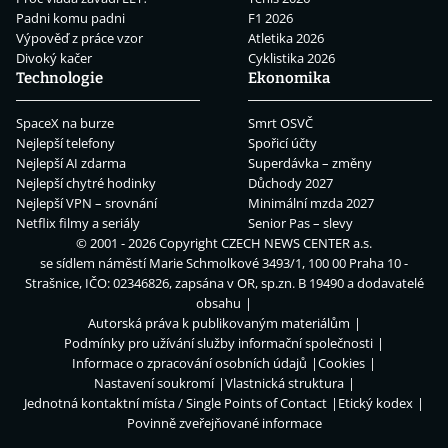
Padni komu padni
F1 2026
Výpověď z práce vzor
Atletika 2026
Divoký kačer
Cyklistika 2026
Technologie
Ekonomika
SpaceX na burze
Smrt OSVČ
Nejlepší telefony
Spořicí účty
Nejlepší AI zdarma
Superdávka – změny
Nejlepší chytré hodinky
Důchody 2027
Nejlepší VPN – srovnání
Minimální mzda 2027
Netflix filmy a seriály
Senior Pas – slevy
© 2001 - 2026 Copyright
CZECH NEWS CENTER a.s.
se sídlem náměstí Marie Schmolkové 3493/1, 100 00 Praha 10 -
Strašnice, IČO: 02346826, zapsána v OR, sp.zn. B 19490 a dodavatelé
obsahu
Autorská práva k publikovaným materiálům
Podmínky pro užívání služby informační společnosti
Informace o zpracování osobních údajů
Cookies
Nastavení soukromí
Vlastnická struktura
Jednotná kontaktní místa / Single Points of Contact
Etický kodex
Povinně zveřejňované informace