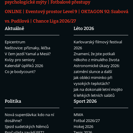
psychologické mýty
Fotbalové přestupy
ONLINE
Eventový prostor Level 9
OKTAGON 92: Szabová
vs. Pudilová
Chance Liga 2026/27
Aktuálně
Léto 2026
Epicentrum
Karlovarský filmový festival
Neštovice: příznaky, léčba
2026
V čem jezdí Yamal a Mesii?
Znamení, že jste potkali
Kvízy pro seniory
někoho z minulého života
Kalendář úplňků 2026
Astronomické úkazy 2026:
Co je bodycount?
zatmění slunce a další
Jak obléci miminko při
vysokých teplotách?
Jak na dokonalé letní mojito
6 lehkých letních salátů
Politika
Sport 2026
Nová superdávka: kdo na ní
MMA
dosáhne?
Fotbal 2026/27
Sjezd sudetských Němců
Hokej 2026
Proč vláda zavádí EET?
Tenis 2026