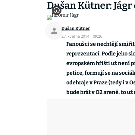
Dušan Kütner: Jágr 
Dušan Kütner
27. května 2014
·
09:26
Fanoušci se nechtějí smířit 
reprezentací. Podle jeho sl
evropském hřišti už není pří
petice, formují se na sociál
odehraje v Praze (tedy i v 
bude hrát v O2 areně, to už