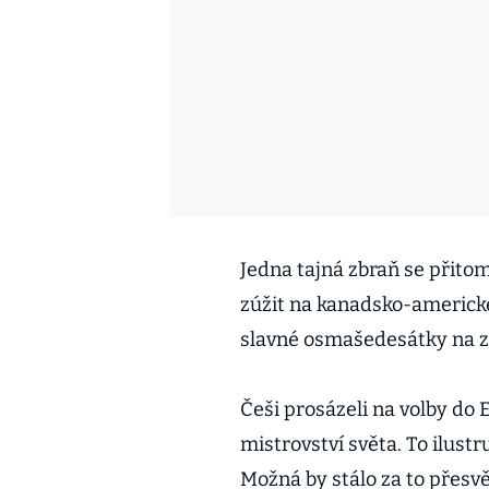
Jedna tajná zbraň se přito
zúžit na kanadsko-americké
slavné osmašedesátky na zád
Češi prosázeli na volby do
mistrovství světa. To ilust
Možná by stálo za to přesvěd