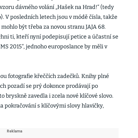
vzoru dávného volání „Hašek na Hrad!“ (tedy
o). V posledních letech jsou v módě čísla, takže
 mohlo být třeba za novou stranu JAJA 68.
hni ti, kteří nyní podepisují petice a účastní se
 MS 2015“, jednoho europoslance by měli v
u fotografie křeččích zadečků. Knihy plné
h pozadí se prý dokonce prodávají po
to bryskně zavedla i zcela nové klíčové slovo.
 pokračování s klíčovými slovy hlavičky,