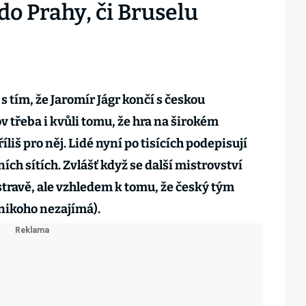
do Prahy, či Bruselu
s tím, že Jaromír Jágr končí s českou
ov třeba i kvůli tomu, že hra na širokém
liš pro něj. Lidé nyní po tisících podepisují
ních sítích. Zvlášť když se další mistrovství
Ostravě, ale vzhledem k tomu, že český tým
 nikoho nezajímá).