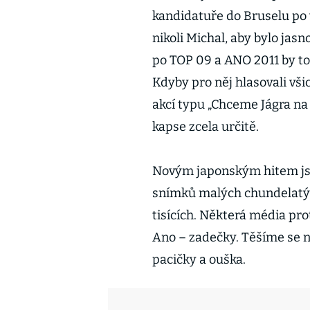
kandidatuře do Bruselu po 
nikoli Michal, aby bylo jasn
po TOP 09 a ANO 2011 by to
Kdyby pro něj hlasovali všic
akcí typu „Chceme Jágra na
kapse zcela určitě.
Novým japonským hitem jso
snímků malých chundelatýc
tisících. Některá média pro
Ano – zadečky. Těšíme se na
pacičky a ouška.