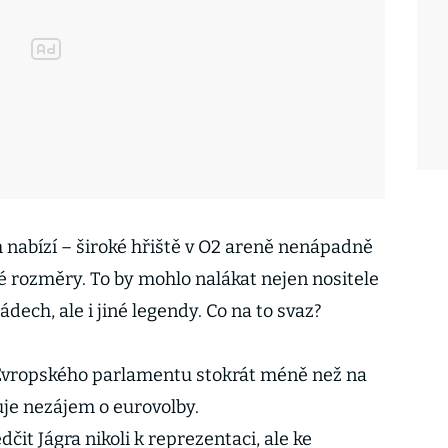
m nabízí – široké hřiště v O2 areně nenápadně
 rozměry. To by mohlo nalákat nejen nositele
ech, ale i jiné legendy. Co na to svaz?
 Evropského parlamentu stokrát méně než na
ruje nezájem o eurovolby.
čit Jágra nikoli k reprezentaci, ale ke