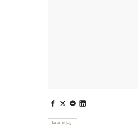
Jaromír Jágr