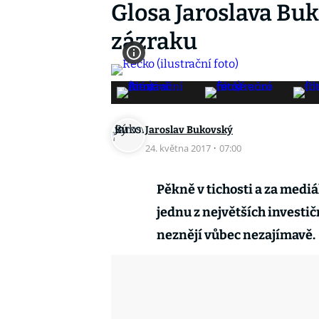
Glosa Jaroslava Bu
zázraku
Jaroslav Bukovský
24. května 2017
·
07:00
Pěkně v tichosti a za medi
jednu z největších investičn
neznějí vůbec nezajímavě.