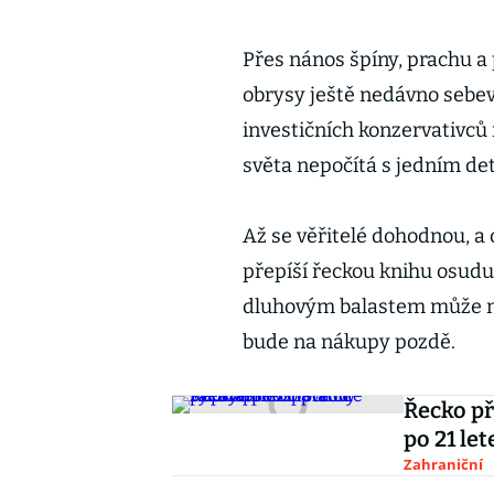
Přes nános špíny, prachu a
obrysy ještě nedávno sebe
investičních konzervativců
světa nepočítá s jedním de
Až se věřitelé dohodnou, a
přepíší řeckou knihu osud
dluhovým balastem může ná
bude na nákupy pozdě.
Řecko př
po 21 le
Zahraniční