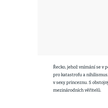
Řecko, jehož vnímání se v 
pro katastrofu a nihilismus
v sexy princeznu. S obstojn
mezinárodních věřitelů.