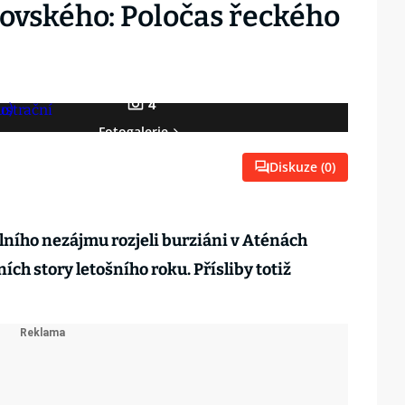
kovského: Poločas řeckého
4
Fotogalerie
Diskuze (
0
)
álního nezájmu rozjeli burziáni v Aténách
ích story letošního roku. Přísliby totiž