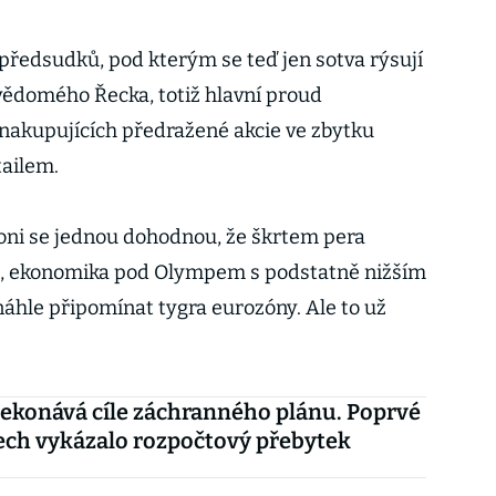
 předsudků, pod kterým se teď jen sotva rýsují
vědomého Řecka, totiž hlavní proud
 nakupujících předražené akcie ve zbytku
tailem.
 oni se jednou dohodnou, že škrtem pera
u, ekonomika pod Olympem s podstatně nižším
hle připomínat tygra eurozóny. Ale to už
ekonává cíle záchranného plánu. Poprvé
tech vykázalo rozpočtový přebytek