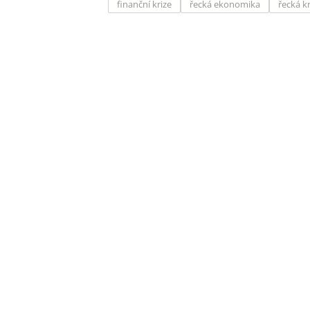
finanční krize
řecká ekonomika
řecká kr