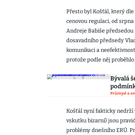
Přesto byl Košťál, který dl
cenovou regulaci, od srpn
Andreje Babiše předsedou 
dosavadního předsedy Vlad
komunikaci a neefektivnost.
protože podle něj proběhl
Bývalá š
podmínk
Průmysl a e
Košťál nyní fakticky nedrží
vskutku bizarní) jsou prav
problémy dnešního ERÚ. Prot