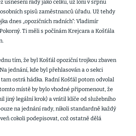
z usnesení rady jako celku, už loni v srpnu
í osobních spisů zaměstnanců úřadu. Už tehdy
ojka dnes „opozičních radních“: Vladimír
 Pokorný. Ti měli s počínám Krejcara a Košťála
n.
ednu tím, že byl Košťál opoziční trojkou zbaven
Na jednání, kde byl přehlasován a o sekci
a tam ostrá hádka. Radní Košťál potom odvolal
 tomto místě by bylo vhodné připomenout, že
 jiný legální krok) a vrátil klíče od služebního
pouze na jednání rady, nikoli standardně každý
veň cokoli podepisovat, což ostatně dělá