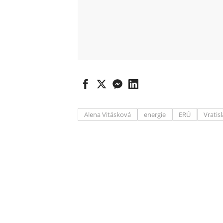
Alena Vitásková
energie
ERÚ
Vratis