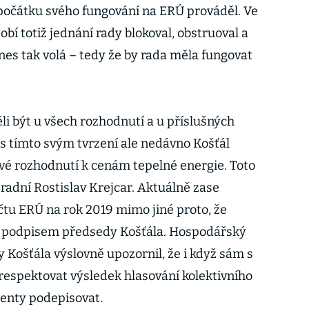
počátku svého fungování na ERÚ prováděl. Ve
í totiž jednání rady blokoval, obstruoval a
nes tak volá – tedy že by rada měla fungovat
li být u všech rozhodnutí a u příslušných
 s tímto svým tvrzení ale nedávno Košťál
vé rozhodnutí k cenám tepelné energie. Toto
radní Rostislav Krejcar. Aktuálně zase
čtu ERÚ na rok 2019 mimo jiné proto, že
s podpisem předsedy Košťála. Hospodářský
Košťála výslovně upozornil, že i když sám s
espektovat výsledek hlasování kolektivního
enty podepisovat.