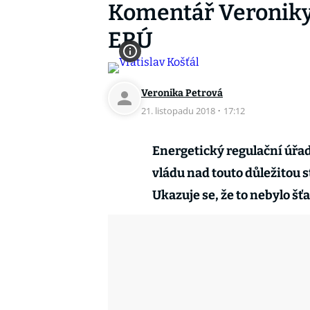
Komentář Veroniky 
ERÚ
Veronika Petrová
21. listopadu 2018
·
17:12
Energetický regulační úřad
vládu nad touto důležitou s
Ukazuje se, že to nebylo šť