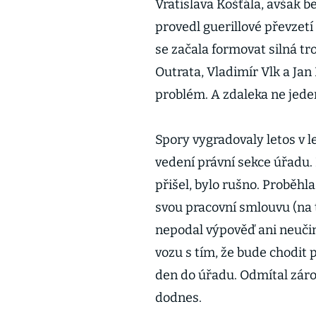
Vratislava Košťála, avšak be
provedl guerillové převzet
se začala formovat silná tr
Outrata, Vladimír Vlk a Jan
problém. A zdaleka ne jede
Spory vygradovaly letos v l
vedení právní sekce úřadu. 
přišel, bylo rušno. Proběhl
svou pracovní smlouvu (na
nepodal výpověď ani neučinil
vozu s tím, že bude chodit 
den do úřadu. Odmítal záro
dodnes.