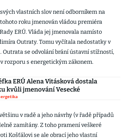
e svých vlastních slov není odborníkem na
a tohoto roku jmenován vládou premiéra
Rady ERÚ. Vláda jej jmenovala namísto
imíra Outraty. Tomu vyčítala nedostatky v
 Outrata se odvolání brání ústavní stížností,
o v rozporu s energetickým zákonem.
éfka ERÚ Alena Vitásková dostala
u kvůli jmenování Vesecké
nergetika
 většinu v radě a jeho návrhy (v řadě případů
idelně zamítány. Z toho pramení veškeré
i Košťálovi se ale obrací jeho vlastní