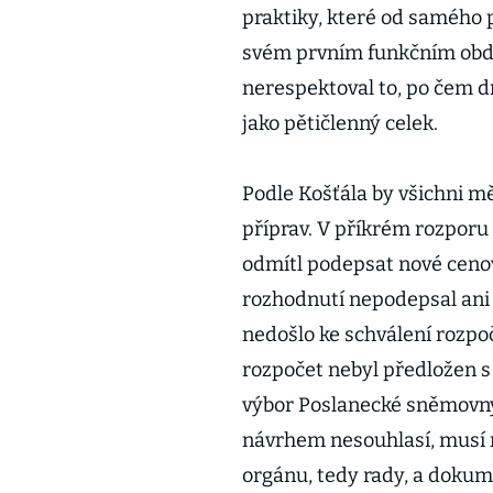
praktiky, které od samého 
svém prvním funkčním obdob
nerespektoval to, po čem d
jako pětičlenný celek.
Podle Košťála by všichni mě
příprav. V příkrém rozporu
odmítl podepsat nové ceno
rozhodnutí nepodepsal ani 
nedošlo ke schválení rozpo
rozpočet nebyl předložen 
výbor Poslanecké sněmovny 
návrhem nesouhlasí, musí r
orgánu, tedy rady, a dokum