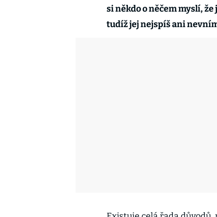
si někdo o něčem myslí, že j
tudíž jej nejspíš ani nevní
Existuje celá řada důvodů,