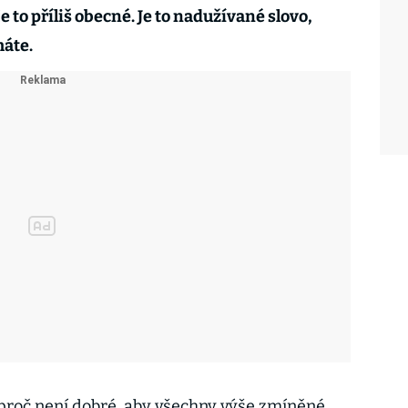
e to příliš obecné. Je to nadužívané slovo,
máte.
 proč není dobré, aby všechny výše zmíněné