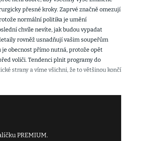
urgicky přesné kroky. Zaprvé značně omezují
rotože normální politika je umění
lední chvíle nevíte, jak budou vypadat
é detaily rovněž usnadňují vašim soupeřům
 je obecnost přímo nutná, protože opět
řed voliči. Tendenci plnit programy do
ické strany a víme všichni, že to většinou končí
balíčku PREMIUM.