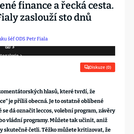
ené finance a řecká cesta.
Fialy zaslouží sto dnů
3
togalerie
Diskuze (
0
)
omentátorských hlasů, které tvrdí, že
e“ je příliš obecná. Je to ostatně oblíbené
 se dá označit leccos, volební program, závěry
 vládní programy. Můžete tak učinit, aniž
 skutečně četli. Těžko můžete kritizovat, že