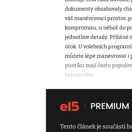
dokumenty obsahovaly chir
váš manévrovací prostor, p
kompromisu, u něhož do pos
jednotlivé detaily. Přílišn
útok. U volebních programů
můžete lépe manévrovat i p
puntíku mají často populist
katastrofou.
Tento článek je součástí 