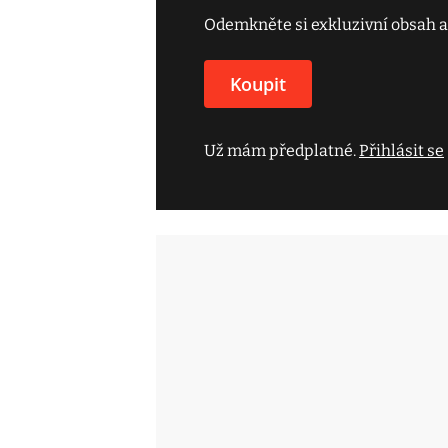
Odemkněte si exkluzivní obsah a
Koupit
Už mám předplatné.
Přihlásit se