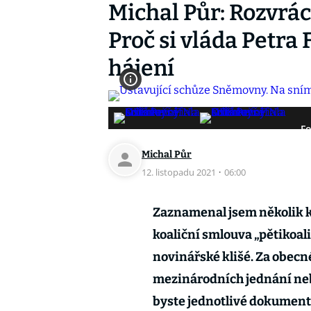
Michal Půr: Rozvrác
Proč si vláda Petra 
hájení
Fo
Michal Půr
12. listopadu 2021
·
06:00
Zaznamenal jsem několik k
koaliční smlouva „pětikoalic
novinářské klišé. Za obecné
mezinárodních jednání nebo
byste jednotlivé dokumenty