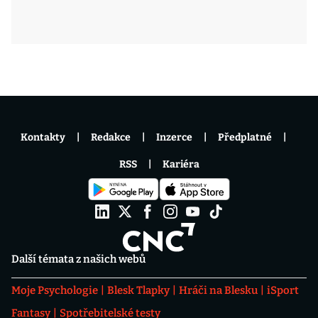
Kontakty
Redakce
Inzerce
Předplatné
RSS
Kariéra
Další témata z našich webů
Moje Psychologie
Blesk Tlapky
Hráči na Blesku
iSport
Fantasy
Spotřebitelské testy