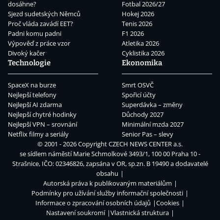
dosáhne?
Fotbal 2026/27
Sjezd sudetských Němců
Hokej 2026
Proč vláda zavádí EET?
Tenis 2026
Padni komu padni
F1 2026
Výpověď z práce vzor
Atletika 2026
Divoký kačer
Cyklistika 2026
Technologie
Ekonomika
SpaceX na burze
Smrt OSVČ
Nejlepší telefony
Spořicí účty
Nejlepší AI zdarma
Superdávka – změny
Nejlepší chytré hodinky
Důchody 2027
Nejlepší VPN – srovnání
Minimální mzda 2027
Netflix filmy a seriály
Senior Pas – slevy
© 2001 - 2026 Copyright
CZECH NEWS CENTER a.s.
se sídlem náměstí Marie Schmolkové 3493/1, 100 00 Praha 10 -
Strašnice, IČO: 02346826, zapsána v OR, sp.zn. B 19490 a dodavatelé
obsahu
Autorská práva k publikovaným materiálům
Podmínky pro užívání služby informační společnosti
Informace o zpracování osobních údajů
Cookies
Nastavení soukromí
Vlastnická struktura