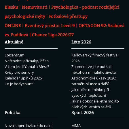
Blesku
Nemovitosti
Psychologika - podcast rozbíjející
psychologické mýty
Fotbalové přestupy
ONLINE
Eventový prostor Level 9
OKTAGON 92: Szabová
vs. Pudilová
Chance Liga 2026/27
Aktuálně
Léto 2026
Epicentrum
Karlovarský filmový festival
Neštovice: příznaky, léčba
2026
V čem jezdí Yamal a Mesii?
Znamení, že jste potkali
Kvízy pro seniory
někoho z minulého života
Kalendář úplňků 2026
Astronomické úkazy 2026:
Co je bodycount?
zatmění slunce a další
Jak obléci miminko při
vysokých teplotách?
Jak na dokonalé letní mojito
6 lehkých letních salátů
Politika
Sport 2026
Nová superdávka: kdo na ní
MMA