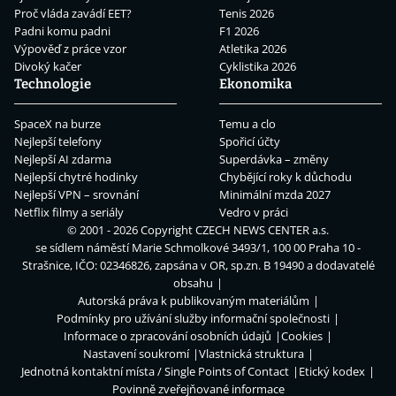
Proč vláda zavádí EET?
Tenis 2026
Padni komu padni
F1 2026
Výpověď z práce vzor
Atletika 2026
Divoký kačer
Cyklistika 2026
Technologie
Ekonomika
SpaceX na burze
Temu a clo
Nejlepší telefony
Spořicí účty
Nejlepší AI zdarma
Superdávka – změny
Nejlepší chytré hodinky
Chybějící roky k důchodu
Nejlepší VPN – srovnání
Minimální mzda 2027
Netflix filmy a seriály
Vedro v práci
© 2001 - 2026 Copyright
CZECH NEWS CENTER a.s.
se sídlem náměstí Marie Schmolkové 3493/1, 100 00 Praha 10 -
Strašnice, IČO: 02346826, zapsána v OR, sp.zn. B 19490 a dodavatelé
obsahu
Autorská práva k publikovaným materiálům
Podmínky pro užívání služby informační společnosti
Informace o zpracování osobních údajů
Cookies
Nastavení soukromí
Vlastnická struktura
Jednotná kontaktní místa / Single Points of Contact
Etický kodex
Povinně zveřejňované informace