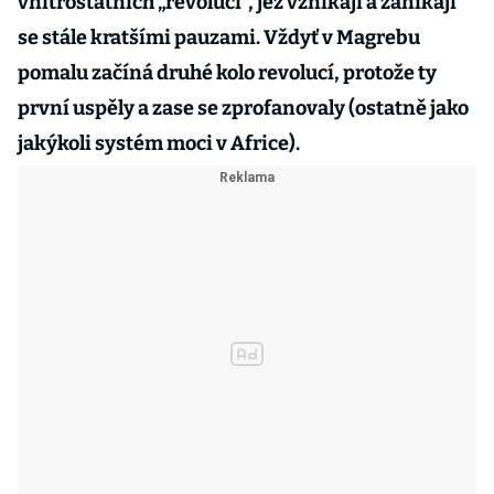
vnitrostátních „revolucí“, jež vznikají a zanikají
se stále kratšími pauzami. Vždyť v Magrebu
pomalu začíná druhé kolo revolucí, protože ty
první uspěly a zase se zprofanovaly (ostatně jako
jakýkoli systém moci v Africe).