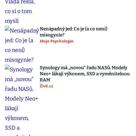
Nenápadný jed: Co je (a co není)
misogynie?
Moje Psychologie
Synology má „novou“ řadu NASů. Modely
Neo+ lákají výkonem, SSD a vyměnitelnou
RAM
Živě.cz