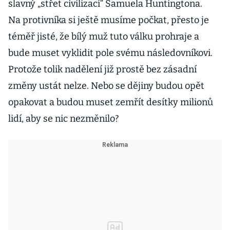
slavný „střet civilizací“ Samuela Huntingtona.
Na protivníka si ještě musíme počkat, přesto je
téměř jisté, že bílý muž tuto válku prohraje a
bude muset vyklidit pole svému následovníkovi.
Protože tolik nadělení již prostě bez zásadní
změny ustát nelze. Nebo se dějiny budou opět
opakovat a budou muset zemřít desítky milionů
lidí, aby se nic nezměnilo?