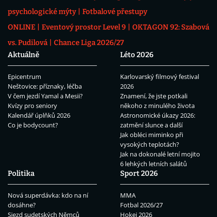
psychologické mýty
Fotbalové přestupy
ONLINE
Eventový prostor Level 9
OKTAGON 92: Szabová
vs. Pudilová
Chance Liga 2026/27
Aktuálně
Léto 2026
Epicentrum
Karlovarský filmový festival
Neštovice: příznaky, léčba
2026
V čem jezdí Yamal a Mesii?
Znamení, že jste potkali
Kvízy pro seniory
někoho z minulého života
Kalendář úplňků 2026
Astronomické úkazy 2026:
Co je bodycount?
zatmění slunce a další
Jak obléci miminko při
vysokých teplotách?
Jak na dokonalé letní mojito
6 lehkých letních salátů
Politika
Sport 2026
Nová superdávka: kdo na ní
MMA
dosáhne?
Fotbal 2026/27
Sjezd sudetských Němců
Hokej 2026