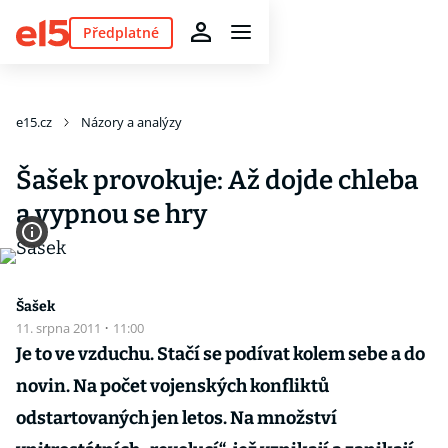
Předplatné
e15.cz
Názory a analýzy
Šašek provokuje: Až dojde chleba
a vypnou se hry
Šašek
11. srpna 2011
·
11:00
Je to ve vzduchu. Stačí se podívat kolem sebe a do
novin. Na počet vojenských konfliktů
odstartovaných jen letos. Na množství