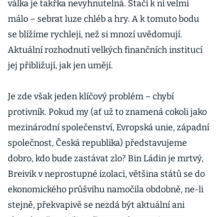
válka je takřka nevyhnutelná. Stačí k ní velmi
málo – sebrat luze chléb a hry. A k tomuto bodu
se blížíme rychleji, než si mnozí uvědomují.
Aktuální rozhodnutí velkých finančních institucí
jej přibližují, jak jen umějí.
Je zde však jeden klíčový problém – chybí
protivník. Pokud my (ať už to znamená cokoli jako
mezinárodní společenství, Evropská unie, západní
společnost, Česká republika) představujeme
dobro, kdo bude zastávat zlo? Bin Ládin je mrtvý,
Breivik v neprostupné izolaci, většina států se do
ekonomického průšvihu namočila obdobně, ne-li
stejně, překvapivě se nezdá být aktuální ani