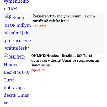
Řekněte STOP mdlým vlasům! Jak jim
zaručeně vrátíte lesk?
Reklama
ONLINE: Hradec - Besiktas 0:0. Turci
dohrávají v desíti! Umar ve stoprocentní
šanci selhal
iSport.cz