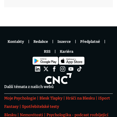
Kontakty
Redakce
Inzerce
Předplatné
RSS
Kariéra
Další témata z našich webů
Moje Psychologie
Blesk Tlapky
Hráči na Blesku
iSport
Fantasy
Spotřebitelské testy
Blesku
Nemovitosti
Psychologika - podcast rozbíjející