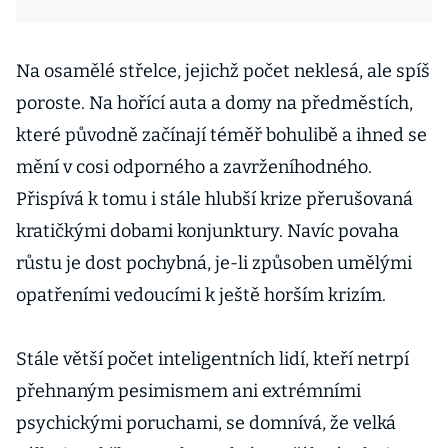
Na osamělé střelce, jejichž počet neklesá, ale spíš
poroste. Na hořící auta a domy na předměstích,
které původně začínají téměř bohulibě a ihned se
mění v cosi odporného a zavrženíhodného.
Přispívá k tomu i stále hlubší krize přerušovaná
kratičkými dobami konjunktury. Navíc povaha
růstu je dost pochybná, je-li způsoben umělými
opatřeními vedoucími k ještě horším krizím.
Stále větší počet inteligentních lidí, kteří netrpí
přehnaným pesimismem ani extrémními
psychickými poruchami, se domnívá, že velká