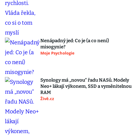
Nenápadný jed: Co je (a co není)
misogynie?
Moje Psychologie
Synology má „novou“ řadu NASů. Modely
Neo+ lákají výkonem, SSD a vyměnitelnou
RAM
Živě.cz