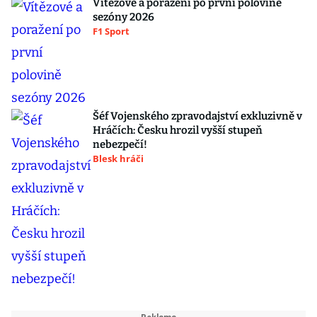
Vítězové a poražení po první polovině
sezóny 2026
F1 Sport
Šéf Vojenského zpravodajství exkluzivně v
Hráčích: Česku hrozil vyšší stupeň
nebezpečí!
Blesk hráči