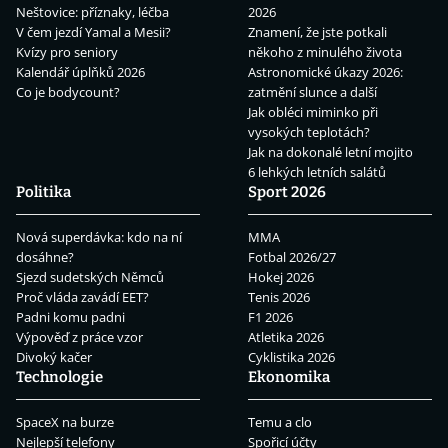
Neštovice: příznaky, léčba
2026
V čem jezdí Yamal a Mesii?
Znamení, že jste potkali
Kvízy pro seniory
někoho z minulého života
Kalendář úplňků 2026
Astronomické úkazy 2026:
Co je bodycount?
zatmění slunce a další
Jak obléci miminko při
vysokých teplotách?
Jak na dokonalé letní mojito
6 lehkých letních salátů
Politika
Sport 2026
Nová superdávka: kdo na ní
MMA
dosáhne?
Fotbal 2026/27
Sjezd sudetských Němců
Hokej 2026
Proč vláda zavádí EET?
Tenis 2026
Padni komu padni
F1 2026
Výpověď z práce vzor
Atletika 2026
Divoký kačer
Cyklistika 2026
Technologie
Ekonomika
SpaceX na burze
Temu a clo
Nejlepší telefony
Spořicí účty