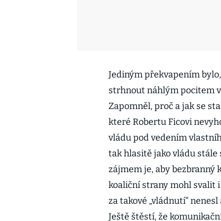
Jediným překvapením bylo,
strhnout náhlým pocitem vl
Zapomněl, proč a jak se stal
které Robertu Ficovi nevyh
vládu pod vedením vlastní
tak hlasitě jako vládu stál
zájmem je, aby bezbranný k
koaliční strany mohl svalit 
za takové „vládnutí“ nenesl
Ještě štěstí, že komunikačn