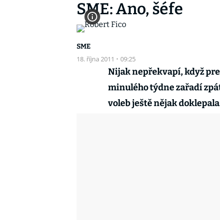
SME: Ano, šéfe
SME
18. října 2011
·
09:25
Nijak nepřekvapí, když pr
minulého týdne zařadí zpát
voleb ještě nějak doklepala