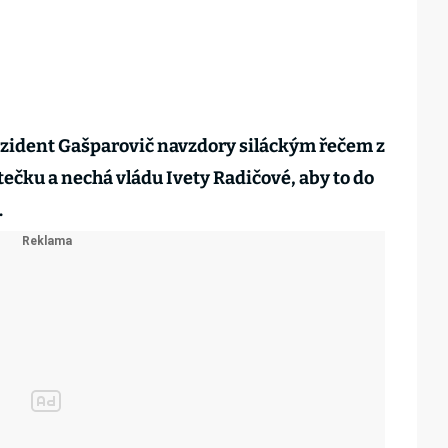
ezident Gašparovič navzdory siláckým řečem z
ečku a nechá vládu Ivety Radičové, aby to do
.