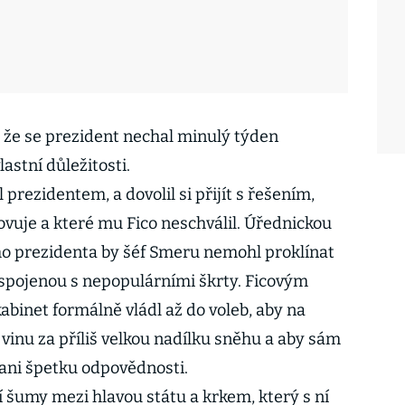
 že se prezident nechal minulý týden
astní důležitosti.
 prezidentem, a dovolil si přijít s řešením,
ovuje a které mu Fico neschválil. Úřednickou
ho prezidenta by šéf Smeru nemohl proklínat
e spojenou s nepopulárními škrty. Ficovým
abinet formálně vládl až do voleb, aby na
i vinu za příliš velkou nadílku sněhu a aby sám
 ani špetku odpovědnosti.
í šumy mezi hlavou státu a krkem, který s ní