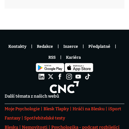
Kontakty
Redakce
Inzerce
Předplatné
RSS
Kariéra
Další témata z našich webů
Moje Psychologie
Blesk Tlapky
Hráči na Blesku
iSport
Fantasy
Spotřebitelské testy
Blesku
Nemovitosti
Psychologika - podcast rozbíjející