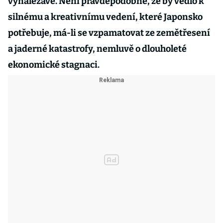
vynalézavé. Není pravděpodobné, že by vedlo k
silnému a kreativnímu vedení, které Japonsko
potřebuje, má-li se vzpamatovat ze zemětřesení
a jaderné katastrofy, nemluvě o dlouholeté
ekonomické stagnaci.