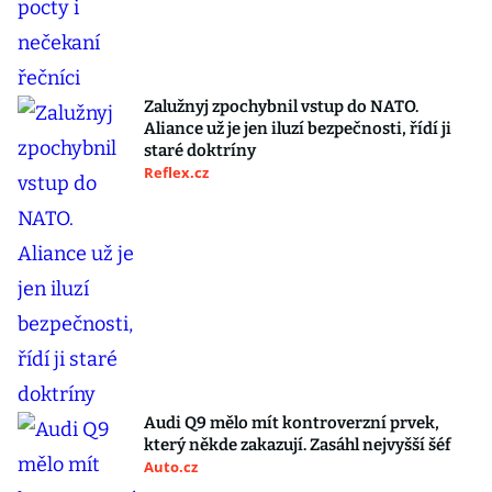
Zalužnyj zpochybnil vstup do NATO.
Aliance už je jen iluzí bezpečnosti, řídí ji
staré doktríny
Reflex.cz
Audi Q9 mělo mít kontroverzní prvek,
který někde zakazují. Zasáhl nejvyšší šéf
Auto.cz