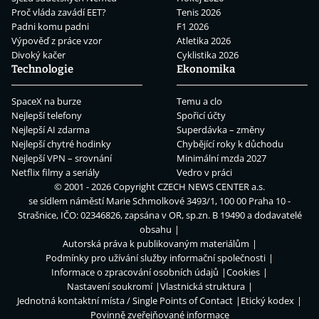
Proč vláda zavádí EET?
Tenis 2026
Padni komu padni
F1 2026
Výpověď z práce vzor
Atletika 2026
Divoký kačer
Cyklistika 2026
Technologie
Ekonomika
SpaceX na burze
Temu a clo
Nejlepší telefony
Spořicí účty
Nejlepší AI zdarma
Superdávka – změny
Nejlepší chytré hodinky
Chybějící roky k důchodu
Nejlepší VPN – srovnání
Minimální mzda 2027
Netflix filmy a seriály
Vedro v práci
© 2001 - 2026 Copyright
CZECH NEWS CENTER a.s.
se sídlem náměstí Marie Schmolkové 3493/1, 100 00 Praha 10 -
Strašnice, IČO: 02346826, zapsána v OR, sp.zn. B 19490 a dodavatelé
obsahu
Autorská práva k publikovaným materiálům
Podmínky pro užívání služby informační společnosti
Informace o zpracování osobních údajů
Cookies
Nastavení soukromí
Vlastnická struktura
Jednotná kontaktní místa / Single Points of Contact
Etický kodex
Povinně zveřejňované informace