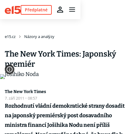
Předplatné
e15.cz
Názory a analýzy
The New York Times: Japonský
premiér
The New York Times
7. září 2011
·
08:57
Rozhodnutí vládní demokratické strany dosadit
na japonský premiérský post dosavadního
ministra financí Jošihika Nodu není příliš