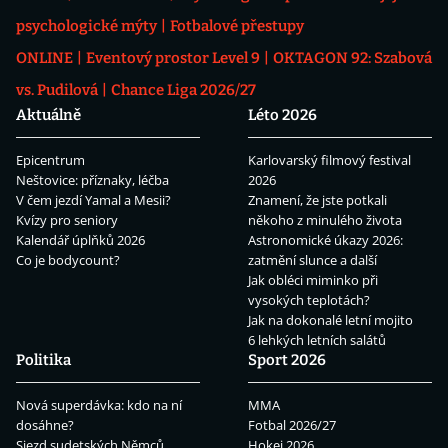
psychologické mýty
Fotbalové přestupy
ONLINE
Eventový prostor Level 9
OKTAGON 92: Szabová
vs. Pudilová
Chance Liga 2026/27
Aktuálně
Léto 2026
Epicentrum
Karlovarský filmový festival
Neštovice: příznaky, léčba
2026
V čem jezdí Yamal a Mesii?
Znamení, že jste potkali
Kvízy pro seniory
někoho z minulého života
Kalendář úplňků 2026
Astronomické úkazy 2026:
Co je bodycount?
zatmění slunce a další
Jak obléci miminko při
vysokých teplotách?
Jak na dokonalé letní mojito
6 lehkých letních salátů
Politika
Sport 2026
Nová superdávka: kdo na ní
MMA
dosáhne?
Fotbal 2026/27
Sjezd sudetských Němců
Hokej 2026