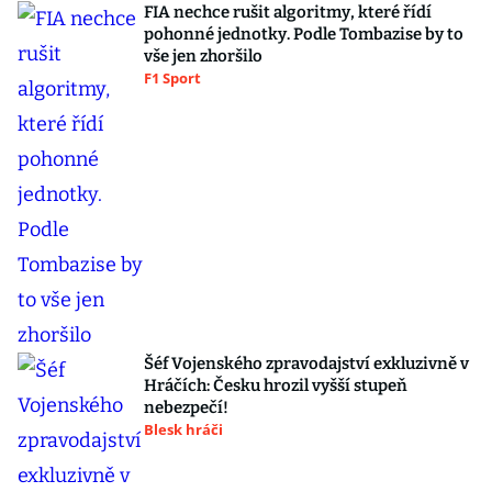
FIA nechce rušit algoritmy, které řídí
pohonné jednotky. Podle Tombazise by to
vše jen zhoršilo
F1 Sport
Šéf Vojenského zpravodajství exkluzivně v
Hráčích: Česku hrozil vyšší stupeň
nebezpečí!
Blesk hráči