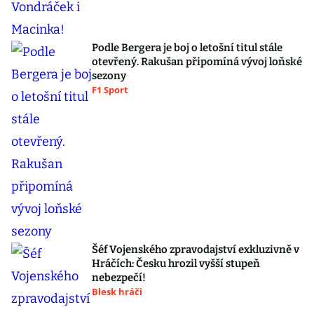
Podle Bergera je boj o letošní titul stále
otevřený. Rakušan připomíná vývoj loňské
sezony
F1 Sport
Šéf Vojenského zpravodajství exkluzivně v
Hráčích: Česku hrozil vyšší stupeň
nebezpečí!
Blesk hráči