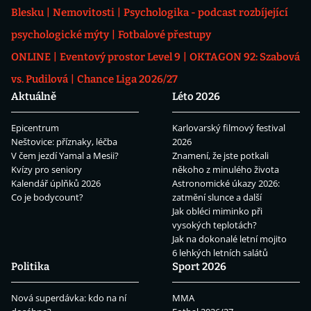
Blesku
Nemovitosti
Psychologika - podcast rozbíjející
psychologické mýty
Fotbalové přestupy
ONLINE
Eventový prostor Level 9
OKTAGON 92: Szabová
vs. Pudilová
Chance Liga 2026/27
Aktuálně
Léto 2026
Epicentrum
Karlovarský filmový festival
Neštovice: příznaky, léčba
2026
V čem jezdí Yamal a Mesii?
Znamení, že jste potkali
Kvízy pro seniory
někoho z minulého života
Kalendář úplňků 2026
Astronomické úkazy 2026:
Co je bodycount?
zatmění slunce a další
Jak obléci miminko při
vysokých teplotách?
Jak na dokonalé letní mojito
6 lehkých letních salátů
Politika
Sport 2026
Nová superdávka: kdo na ní
MMA