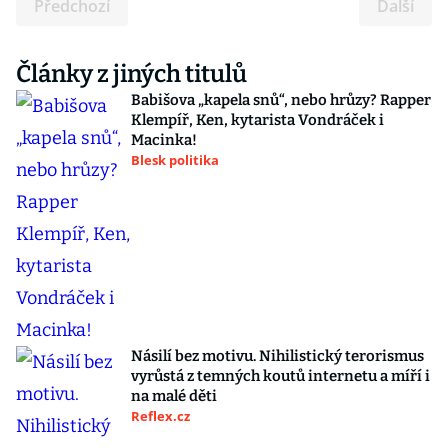
Předchozí
Další
Články z jiných titulů
Babišova „kapela snů“, nebo hrůzy? Rapper
Klempíř, Ken, kytarista Vondráček i
Macinka!
Blesk politika
Násilí bez motivu. Nihilistický terorismus
vyrůstá z temných koutů internetu a míří i
na malé děti
Reflex.cz