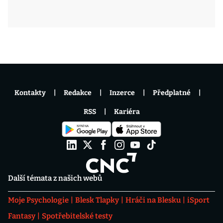
Kontakty
Redakce
Inzerce
Předplatné
RSS
Kariéra
Další témata z našich webů
Moje Psychologie
Blesk Tlapky
Hráči na Blesku
iSport
Fantasy
Spotřebitelské testy