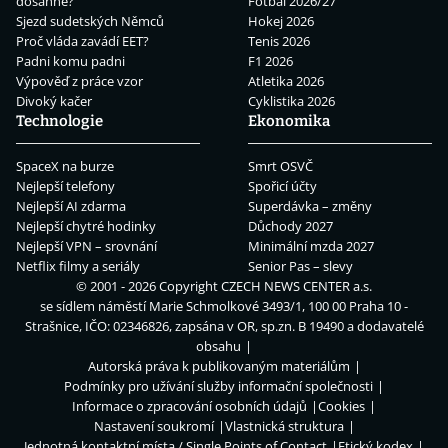
dosáhne?
Fotbal 2026/27
Sjezd sudetských Němců
Hokej 2026
Proč vláda zavádí EET?
Tenis 2026
Padni komu padni
F1 2026
Výpověď z práce vzor
Atletika 2026
Divoký kačer
Cyklistika 2026
Technologie
Ekonomika
SpaceX na burze
Smrt OSVČ
Nejlepší telefony
Spořicí účty
Nejlepší AI zdarma
Superdávka – změny
Nejlepší chytré hodinky
Důchody 2027
Nejlepší VPN – srovnání
Minimální mzda 2027
Netflix filmy a seriály
Senior Pas – slevy
© 2001 - 2026 Copyright
CZECH NEWS CENTER a.s.
se sídlem náměstí Marie Schmolkové 3493/1, 100 00 Praha 10 -
Strašnice, IČO: 02346826, zapsána v OR, sp.zn. B 19490 a dodavatelé
obsahu
Autorská práva k publikovaným materiálům
Podmínky pro užívání služby informační společnosti
Informace o zpracování osobních údajů
Cookies
Nastavení soukromí
Vlastnická struktura
Jednotná kontaktní místa / Single Points of Contact
Etický kodex