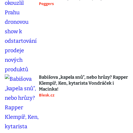
Poggers
Babišova „kapela snů“, nebo hrůzy? Rapper
Klempíř, Ken, kytarista Vondráček i
Macinka!
Blesk.cz