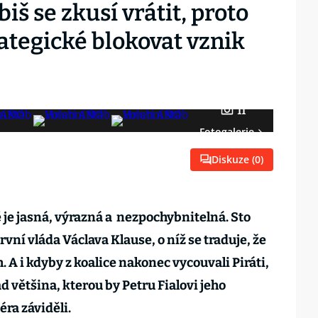
biš se zkusí vrátit, proto
rategické blokovat vznik
11
Fotogalerie
Diskuze (
0
)
je jasná, výrazná a nezpochybnitelná. Sto
ní vláda Václava Klause, o níž se traduje, že
. A i kdyby z koalice nakonec vycouvali Piráti,
ád většina, kterou by Petru Fialovi jeho
ra záviděli.