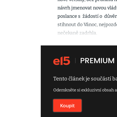
návrh jmenovat novou vládu
poslance s žádostí o důvěr
stihnout do Vánoc, nejpozd
nečekaně zadrhla.
Tento článek je součástí 
Odemkněte si exkluzivní obsah a
Koupit