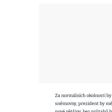
Za normálních okolností by
sněmovny, prezident by měl
nové většiny, bez průtahů