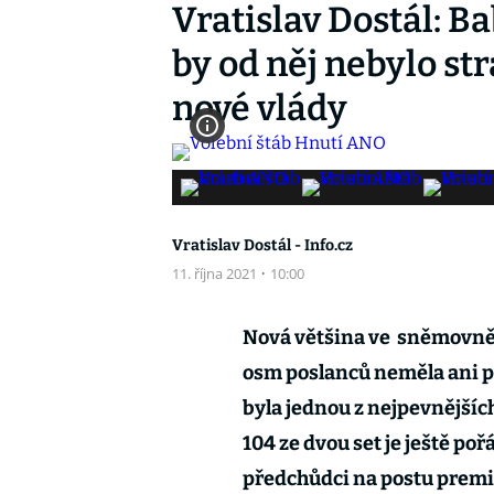
Vratislav Dostál: Ba
by od něj nebylo st
nové vlády
Vratislav Dostál - Info.cz
11. října 2021
·
10:00
Nová většina ve sněmovně 
osm poslanců neměla ani prv
byla jednou z nejpevnějších
104 ze dvou set je ještě poř
předchůdci na postu premié