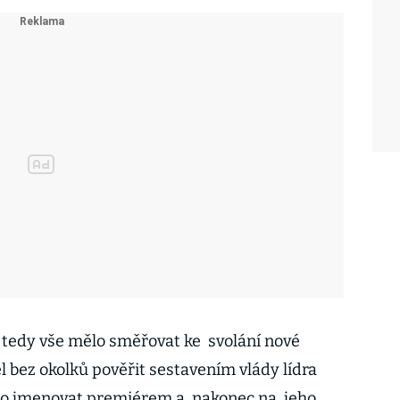
 tedy vše mělo směřovat ke svolání nové
 bez okolků pověřit sestavením vlády lídra
 ho jmenovat premiérem a nakonec na jeho