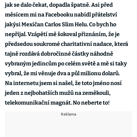
jak se dalo čekat, dopadla špatně. Asi před
měsícem mi na Facebooku nabídl přátelství
jakýsi Mexičan Carlos Slim Helu. Co bych ho
nepřijal. Vzápětí mě šokoval přiznáním, že je
předsedou soukromé charitativní nadace, která
tajně rozdává dobročinné částky náhodně
vybraným jedincům po celém světě a mě si taky
vybral, že mi věnuje dva a půl milionu dolarů.
Na internetu jsem si našel, že toto jméno nosí
jeden z nejbohatších mužů na zeměkouli,
telekomunikační magnát. No neberte to!