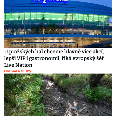
U pražských hal chceme hlavně více akcí,
lepší VIP i gastronomii, říká evropský šéf
Live Nation
Obchod a služby