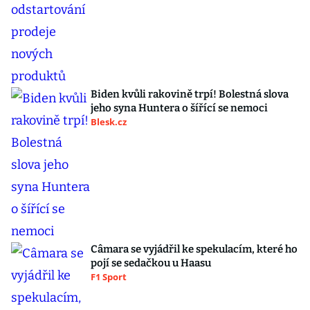
Biden kvůli rakovině trpí! Bolestná slova
jeho syna Huntera o šířící se nemoci
Blesk.cz
Câmara se vyjádřil ke spekulacím, které ho
pojí se sedačkou u Haasu
F1 Sport