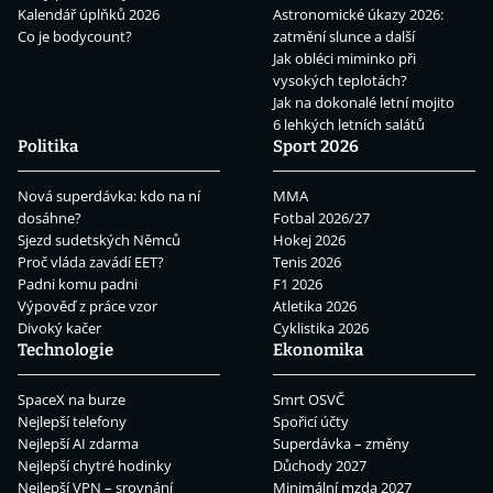
Kalendář úplňků 2026
Astronomické úkazy 2026:
Co je bodycount?
zatmění slunce a další
Jak obléci miminko při
vysokých teplotách?
Jak na dokonalé letní mojito
6 lehkých letních salátů
Politika
Sport 2026
Nová superdávka: kdo na ní
MMA
dosáhne?
Fotbal 2026/27
Sjezd sudetských Němců
Hokej 2026
Proč vláda zavádí EET?
Tenis 2026
Padni komu padni
F1 2026
Výpověď z práce vzor
Atletika 2026
Divoký kačer
Cyklistika 2026
Technologie
Ekonomika
SpaceX na burze
Smrt OSVČ
Nejlepší telefony
Spořicí účty
Nejlepší AI zdarma
Superdávka – změny
Nejlepší chytré hodinky
Důchody 2027
Nejlepší VPN – srovnání
Minimální mzda 2027