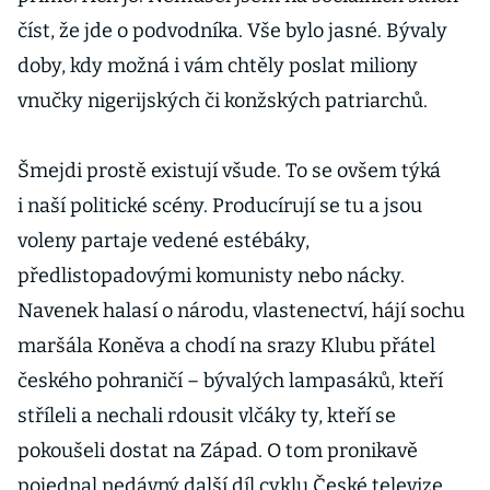
číst, že jde o podvodníka. Vše bylo jasné. Bývaly
doby, kdy možná i vám chtěly poslat miliony
vnučky nigerijských či konžských patriarchů.
Šmejdi prostě existují všude. To se ovšem týká
i naší politické scény. Producírují se tu a jsou
voleny partaje vedené estébáky,
předlistopadovými komunisty nebo nácky.
Navenek halasí o národu, vlastenectví, hájí sochu
maršála Koněva a chodí na srazy Klubu přátel
českého pohraničí – bývalých lampasáků, kteří
stříleli a nechali rdousit vlčáky ty, kteří se
pokoušeli dostat na Západ. O tom pronikavě
pojednal nedávný další díl cyklu České televize