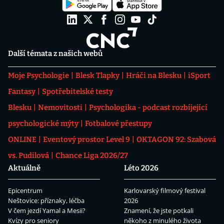
Další témata z našich webů
Moje Psychologie
Blesk Tlapky
Hráči na Blesku
iSport
Fantasy
Spotřebitelské testy
Blesku
Nemovitosti
Psychologika - podcast rozbíjející
psychologické mýty
Fotbalové přestupy
ONLINE
Eventový prostor Level 9
OKTAGON 92: Szabová
vs. Pudilová
Chance Liga 2026/27
Aktuálně
Léto 2026
Epicentrum
Karlovarský filmový festival
Neštovice: příznaky, léčba
2026
V čem jezdí Yamal a Mesii?
Znamení, že jste potkali
Kvízy pro seniory
někoho z minulého života