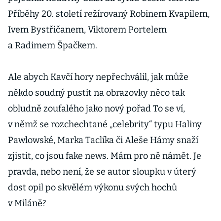
Příběhy 20. století režírovaný Robinem Kvapilem,
Ivem Bystřičanem, Viktorem Portelem
a Radimem Špačkem.
Ale abych Kavčí hory nepřechválil, jak může
někdo soudný pustit na obrazovky něco tak
obludně zoufalého jako nový pořad To se ví,
v němž se rozchechtané „celebrity“ typu Haliny
Pawlowské, Marka Taclíka či Aleše Hámy snaží
zjistit, co jsou fake news. Mám pro ně námět. Je
pravda, nebo není, že se autor sloupku v úterý
dost opil po skvělém výkonu svých hochů
v Miláně?