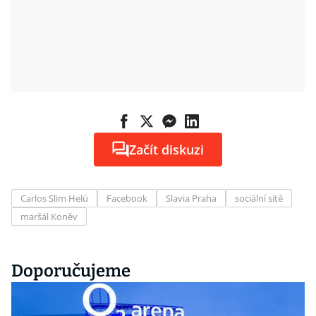
Začít diskuzi
Carlos Slim Helú
Facebook
Slavia Praha
sociální sítě
maršál Koněv
Doporučujeme