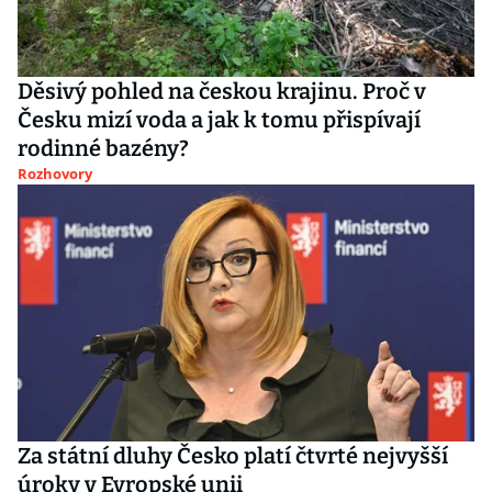
Děsivý pohled na českou krajinu. Proč v
Česku mizí voda a jak k tomu přispívají
rodinné bazény?
Rozhovory
Za státní dluhy Česko platí čtvrté nejvyšší
úroky v Evropské unii