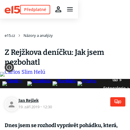
Předplatné
e15.cz
Názory a analýzy
Z Rejžkova deníčku: Jak jsem
nezbohatl
5
Fotogalerie
Jan Rejžek
0
19. září 2019
·
12:30
Dnes jsem se rozhodl vyprávět pohádku, která,