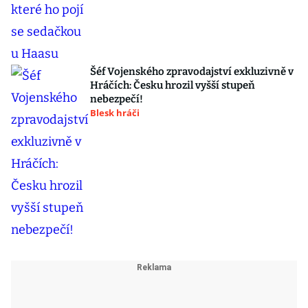
Šéf Vojenského zpravodajství exkluzivně v
Hráčích: Česku hrozil vyšší stupeň
nebezpečí!
Blesk hráči