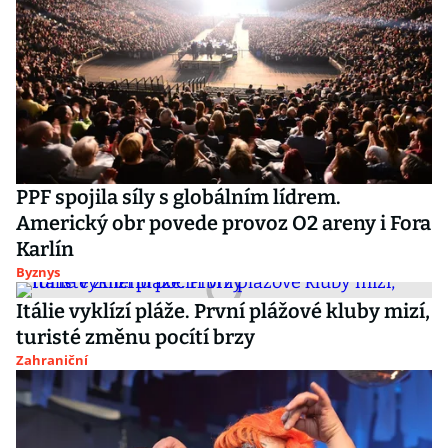
PPF spojila síly s globálním lídrem.
Americký obr povede provoz O2 areny i Fora
Karlín
Byznys
Itálie vyklízí pláže. První plážové kluby mizí,
turisté změnu pocítí brzy
Zahraniční