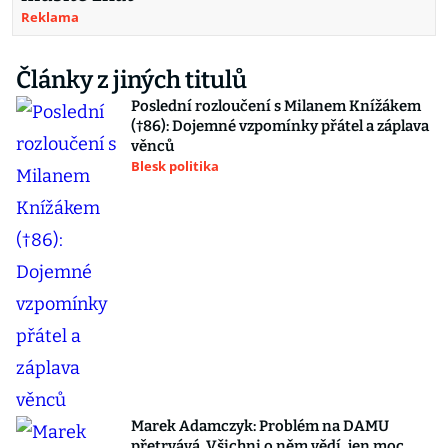
Reklama
Články z jiných titulů
Poslední rozloučení s Milanem Knížákem
(†86): Dojemné vzpomínky přátel a záplava
věnců
Blesk politika
Marek Adamczyk: Problém na DAMU
přetrvává. Všichni o něm vědí, jen moc