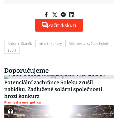
Začít diskuzi
Antonín Staněk
ministr kultury
Mistrovství světa v hokeji
Sport
Doporučujeme
Potenciální zachránce Soleku zrušil
nabídku. Zadlužené solární společnosti
hrozí konkurz
Průmysl a energetika