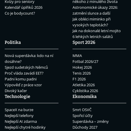
Kvízy pro seniory
někoho z minulého života
Kalendář úplňků 2026
Astronomické úkazy 2026:
Co je bodycount?
zatmění slunce a další
Jak obléci miminko při
vysokých teplotách?
Jak na dokonalé letní mojito
6 lehkých letních salátů
Politika
Sport 2026
Nová superdávka: kdo na ní
MMA
dosáhne?
Fotbal 2026/27
Sjezd sudetských Němců
Hokej 2026
Proč vláda zavádí EET?
Tenis 2026
Padni komu padni
F1 2026
Výpověď z práce vzor
Atletika 2026
Divoký kačer
Cyklistika 2026
Technologie
Ekonomika
SpaceX na burze
Smrt OSVČ
Nejlepší telefony
Spořicí účty
Nejlepší AI zdarma
Superdávka – změny
Nejlepší chytré hodinky
Důchody 2027