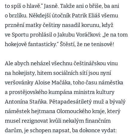
to spíš o hlavě.“ Jasně. Takže ani o břiše, ba ani
o brzlíku. Někdejší útočník Patrik Eliáš všemu
prznění matky češtiny nasadil korunu, když
ve Sportu prohlásil o Jakubu Voráčkovi: „Je na tom
hokejově fantasticky.“ Štěstí, že ne tenisově!
Ale abych neházel všechnu češtinářskou vinu
na hokejisty, hitem sociálních sítí jsou nyní
veršovánky Aloise Mačáka, toho času náměstka
a prostějovského kumpána ministra kultury
Antonína Staňka. Pětapadesátiletý muž a bývalý
náměstek hejtmana Olomouckého kraje, který
musel rezignovat kvůli nekalým finančním
darům, je schopen napsat, ba dokonce vydat: