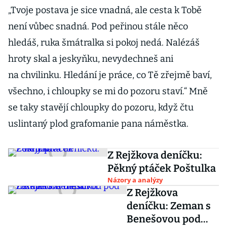
„Tvoje postava je sice vnadná, ale cesta k Tobě
není vůbec snadná. Pod peřinou stále něco
hledáš, ruka šmátralka si pokoj nedá. Nalézáš
hroty skal a jeskyňku, nevydechneš ani
na chvilinku. Hledání je práce, co Tě zřejmě baví,
všechno, i chloupky se mi do pozoru staví.“ Mně
se taky stavějí chloupky do pozoru, když čtu
uslintaný plod grafomanie pana náměstka.
Z Rejžkova deníčku:
Pěkný ptáček Poštulka
Názory a analýzy
Z Rejžkova
deníčku: Zeman s
Benešovou pod