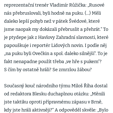
reprezentační trenér Vladimír Růžička: „Rusové
nás přebruslovali, byli hodně na puku. (...) Měli
daleko lepší pohyb než v pátek Švédové, které
jsme naopak my dokázali přebruslit a přehrát.“ To
je ptydepe jak z Havlovy Zahradní slavnosti, které
papouškuje i reportér Lidových novin. I podle něj
„na puku byli Ovečkin a spol. daleko silnější“. To je
fakt nenapadne použít třeba „ve hře s pukem“?
S čím by ostatně hráli? Se zmrzlou žábou?
Současný kouč národního týmu Miloš Říha dostal
od redaktora Blesku duchaplnou otázku: „Měnili
jste taktiku oproti přípravnému zápasu v Brně,
kdy jste hráli aktivněji?“ A odpověděl skvěle: „Bylo