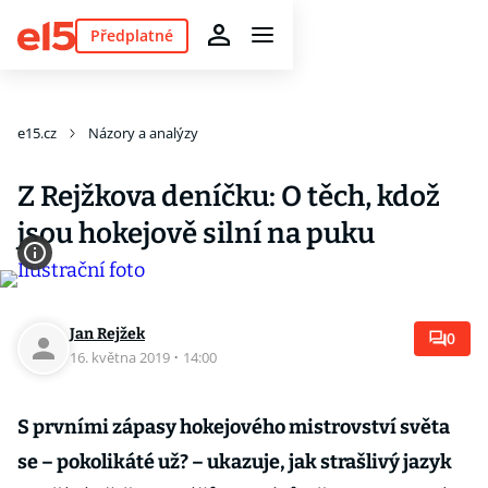
Předplatné
e15.cz
Názory a analýzy
Z Rejžkova deníčku: O těch, kdož
jsou hokejově silní na puku
Jan Rejžek
0
16. května 2019
·
14:00
S prvními zápasy hokejového mistrovství světa
se – pokolikáté už? – ukazuje, jak strašlivý jazyk