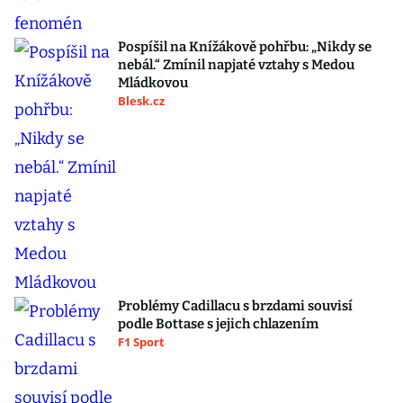
Pospíšil na Knížákově pohřbu: „Nikdy se
nebál.“ Zmínil napjaté vztahy s Medou
Mládkovou
Blesk.cz
Problémy Cadillacu s brzdami souvisí
podle Bottase s jejich chlazením
F1 Sport