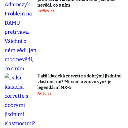
nevědí, co s ním
Reflex.cz
Další klasická corvette s dobrými jízdními
vlastnostmi? Mitsuoka znovu využije
legendární MX-5
Auto.cz