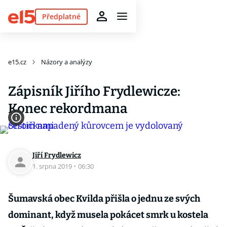
Předplatné
e15.cz
Názory a analýzy
Zápisník Jiřího Frydlewicze:
Konec rekordmana
Jiří Frydlewicz
1. srpna 2019
·
06:30
Šumavská obec Kvilda přišla o jednu ze svých
dominant, když musela pokácet smrk u kostela