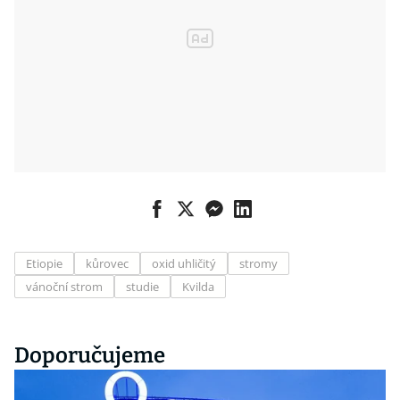
Etiopie
kůrovec
oxid uhličitý
stromy
vánoční strom
studie
Kvilda
Doporučujeme