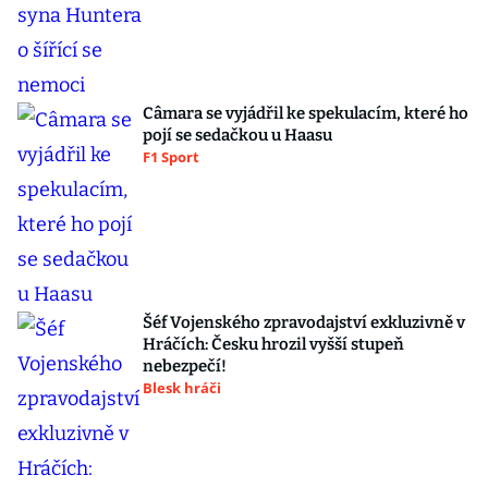
Câmara se vyjádřil ke spekulacím, které ho
pojí se sedačkou u Haasu
F1 Sport
Šéf Vojenského zpravodajství exkluzivně v
Hráčích: Česku hrozil vyšší stupeň
nebezpečí!
Blesk hráči