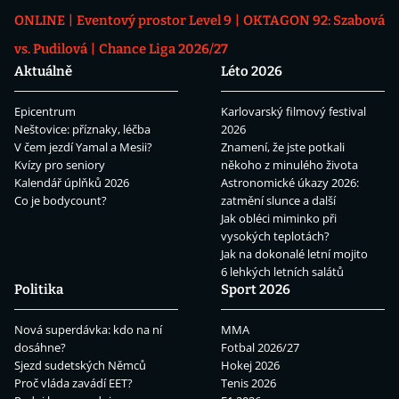
ONLINE
Eventový prostor Level 9
OKTAGON 92: Szabová
vs. Pudilová
Chance Liga 2026/27
Aktuálně
Léto 2026
Epicentrum
Karlovarský filmový festival
Neštovice: příznaky, léčba
2026
V čem jezdí Yamal a Mesii?
Znamení, že jste potkali
Kvízy pro seniory
někoho z minulého života
Kalendář úplňků 2026
Astronomické úkazy 2026:
Co je bodycount?
zatmění slunce a další
Jak obléci miminko při
vysokých teplotách?
Jak na dokonalé letní mojito
6 lehkých letních salátů
Politika
Sport 2026
Nová superdávka: kdo na ní
MMA
dosáhne?
Fotbal 2026/27
Sjezd sudetských Němců
Hokej 2026
Proč vláda zavádí EET?
Tenis 2026