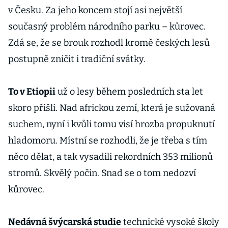
v Česku. Za jeho koncem stojí asi největší
současný problém národního parku – kůrovec.
Zdá se, že se brouk rozhodl kromě českých lesů
postupně zničit i tradiční svátky.
To v Etiopii
už o lesy během posledních sta let
skoro přišli. Nad africkou zemí, která je sužovaná
suchem, nyní i kvůli tomu visí hrozba propuknutí
hladomoru. Místní se rozhodli, že je třeba s tím
něco dělat, a tak vysadili rekordních 353 milionů
stromů. Skvělý počin. Snad se o tom nedozví
kůrovec.
Nedávná švýcarská studie
technické vysoké školy