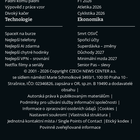
Padni komu padni
F1 2026
Výpověď z práce vzor
Atletika 2026
Divoký kačer
Cyklistika 2026
Technologie
Ekonomika
SpaceX na burze
Smrt OSVČ
Nejlepší telefony
Spořicí účty
Nejlepší AI zdarma
Superdávka – změny
Nejlepší chytré hodinky
Důchody 2027
Nejlepší VPN – srovnání
Minimální mzda 2027
Netflix filmy a seriály
Senior Pas – slevy
© 2001 - 2026 Copyright
CZECH NEWS CENTER a.s.
se sídlem náměstí Marie Schmolkové 3493/1, 100 00 Praha 10 -
Strašnice, IČO: 02346826, zapsána v OR, sp.zn. B 19490 a dodavatelé
obsahu
Autorská práva k publikovaným materiálům
Podmínky pro užívání služby informační společnosti
Informace o zpracování osobních údajů
Cookies
Nastavení soukromí
Vlastnická struktura
Jednotná kontaktní místa / Single Points of Contact
Etický kodex
Povinně zveřejňované informace