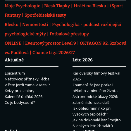
Moje Psychologie
Blesk Tlapky
Hráči na Blesku
iSport
Fantasy
Spotřebitelské testy
Blesku
Nemovitosti
Psychologika - podcast rozbíjející
psychologické mýty
Fotbalové přestupy
ONLINE
Eventový prostor Level 9
OKTAGON 92: Szabová
vs. Pudilová
Chance Liga 2026/27
Aktuálně
Léto 2026
Epicentrum
Karlovarský filmový festival
Neštovice: příznaky, léčba
2026
V čem jezdí Yamal a Mesii?
Znamení, že jste potkali
Kvízy pro seniory
někoho z minulého života
Kalendář úplňků 2026
Astronomické úkazy 2026:
Co je bodycount?
zatmění slunce a další
Jak obléci miminko při
vysokých teplotách?
Jak na dokonalé letní mojito
6 lehkých letních salátů