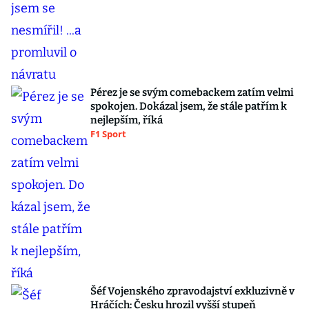
Pérez je se svým comebackem zatím velmi
spokojen. Dokázal jsem, že stále patřím k
nejlepším, říká
F1 Sport
Šéf Vojenského zpravodajství exkluzivně v
Hráčích: Česku hrozil vyšší stupeň