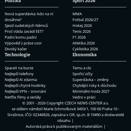
Politika
Sport 2026
Nová superdávka: kdo na ní
MMA
dosáhne?
Fotbal 2026/27
Sjezd sudetských Němců
Hokej 2026
Proč vláda zavádí EET?
Tenis 2026
Padni komu padni
F1 2026
Výpověď z práce vzor
Atletika 2026
Divoký kačer
Cyklistika 2026
Technologie
Ekonomika
SpaceX na burze
Temu a clo
Nejlepší telefony
Spořicí účty
Nejlepší AI zdarma
Superdávka – změny
Nejlepší chytré hodinky
Chybějící roky k důchodu
Nejlepší VPN – srovnání
Minimální mzda 2027
Netflix filmy a seriály
Vedro v práci
© 2001 - 2026 Copyright
CZECH NEWS CENTER a.s.
se sídlem náměstí Marie Schmolkové 3493/1, 100 00 Praha 10 -
Strašnice, IČO: 02346826, zapsána v OR, sp.zn. B 19490 a dodavatelé
obsahu
Autorská práva k publikovaným materiálům