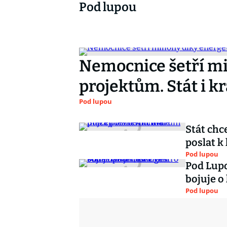
Pod lupou
Nemocnice šetří mi
projektům. Stát i kr
Pod lupou
Stát chce
poslat k
Pod lupou
Pod Lupo
bojuje o 
Pod lupou