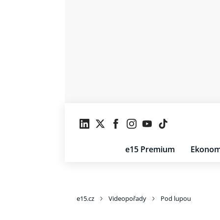
e15 Premium
Ekonom
e15.cz
Videopořady
Pod lupou