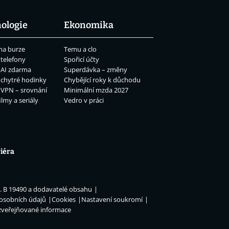
ologie
Ekonomika
na burze
Temu a clo
 telefony
Spořicí účty
 AI zdarma
Superdávka – změny
 chytré hodinky
Chybějící roky k důchodu
 VPN – srovnání
Minimální mzda 2027
ilmy a seriály
Vedro v práci
iéra
n. B 19490 a dodavatelé obsahu
 osobních údajů
Cookies
Nastavení soukromí
zveřejňované informace