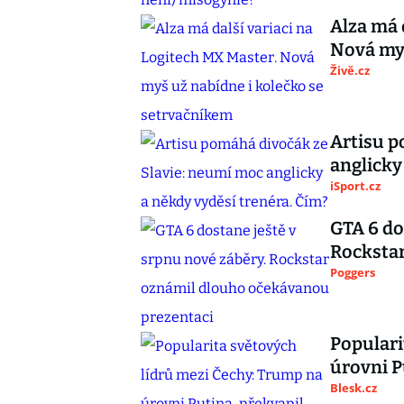
Alza má 
Nová myš
Živě.cz
Artisu p
anglicky
iSport.cz
GTA 6 do
Rocksta
Poggers
Populari
úrovni P
Blesk.cz