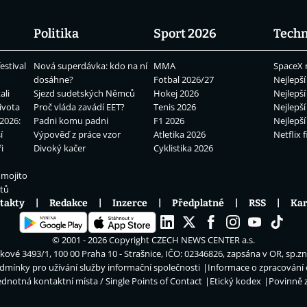
Politika
Sport 2026
Techn
estival
Nová superdávka: kdo na ní
MMA
SpaceX 
dosáhne?
Fotbal 2026/27
Nejlepší
ali
Sjezd sudetských Němců
Hokej 2026
Nejlepší
ivota
Proč vláda zavádí EET?
Tenis 2026
Nejlepší
2026:
Padni komu padni
F1 2026
Nejlepší
í
Výpověď z práce vzor
Atletika 2026
Netflix f
i
Divoký kačer
Cyklistika 2026
 mojito
átů
takty
Redakce
Inzerce
Předplatné
RSS
Kar
© 2001 - 2026 Copyright
CZECH NEWS CENTER a.s.
ové 3493/1, 100 00 Praha 10 - Strašnice, IČO: 02346826, zapsána v OR, sp.z
dmínky pro užívání služby informační společnosti
Informace o zpracování
ednotná kontaktní místa / Single Points of Contact
Etický kodex
Povinně 