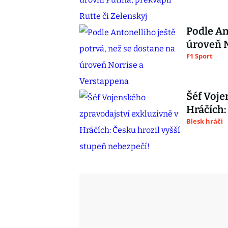
Podle An
úroveň N
F1 Sport
Šéf Voje
Hráčích:
Blesk hráči