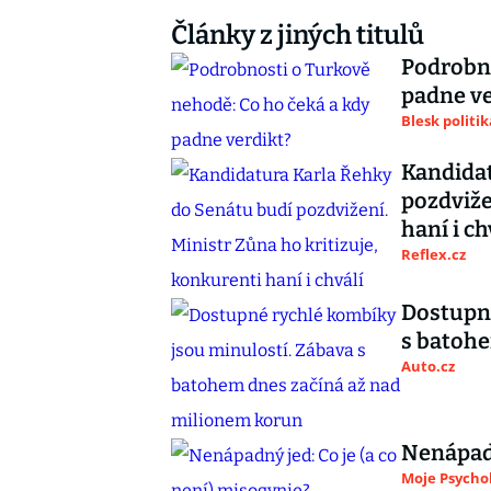
Články z jiných titulů
Podrobno
padne ve
Blesk politik
Kandidat
pozdviže
haní i ch
Reflex.cz
Dostupné
s batohe
Auto.cz
Nenápadn
Moje Psycho