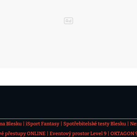
 na Blesku
iSport Fantasy
Spotřebitelské testy Blesku
Ne
vé přestupy ONLINE
Eventový prostor Level 9
OKTAGON 92