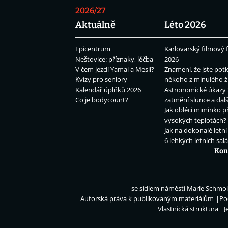
2026/27
Aktuálně
Léto 2026
Epicentrum
Karlovarský filmový f
Neštovice: příznaky, léčba
2026
V čem jezdí Yamal a Mesii?
Znamení, že jste potk
Kvízy pro seniory
někoho z minulého ž
Kalendář úplňků 2026
Astronomické úkazy 
Co je bodycount?
zatmění slunce a dalš
Jak obléci miminko př
vysokých teplotách?
Jak na dokonalé letní
6 lehkých letních sal
Kon
se sídlem náměstí Marie Schmolk
Autorská práva k publikovaným materiálům
Po
Vlastnická struktura
J