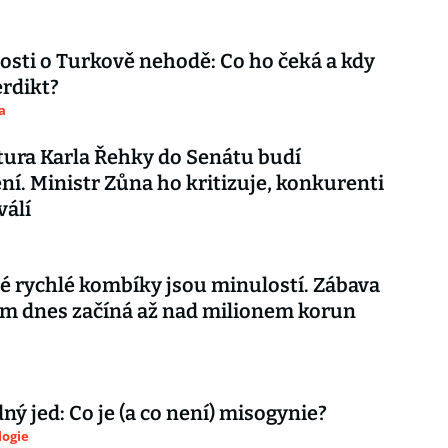
sti o Turkově nehodě: Co ho čeká a kdy
rdikt?
a
ura Karla Řehky do Senátu budí
ní. Ministr Zůna ho kritizuje, konkurenti
válí
 rychlé kombíky jsou minulostí. Zábava
m dnes začíná až nad milionem korun
ý jed: Co je (a co není) misogynie?
logie