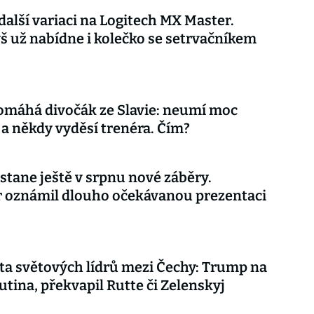
další variaci na Logitech MX Master.
 už nabídne i kolečko se setrvačníkem
omáhá divočák ze Slavie: neumí moc
 a někdy vyděsí trenéra. Čím?
stane ještě v srpnu nové záběry.
r oznámil dlouho očekávanou prezentaci
ta světových lídrů mezi Čechy: Trump na
utina, překvapil Rutte či Zelenskyj