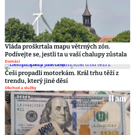
Vláda proškrtala mapu větrných zón.
Podívejte se, jestli ta u vaší chalupy zůstala
Domácí
Češi propadli motorkám. Král trhu těží z
trendu, který jiné děsí
Obchod a služby