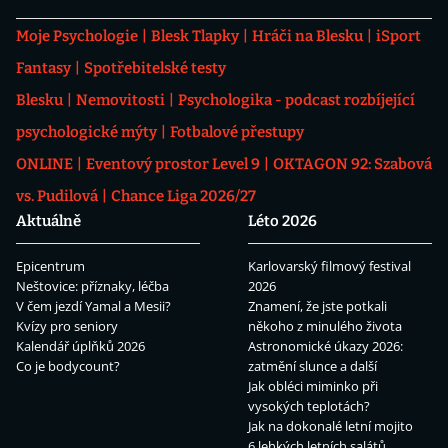
Moje Psychologie
Blesk Tlapky
Hráči na Blesku
iSport
Fantasy
Spotřebitelské testy
Blesku
Nemovitosti
Psychologika - podcast rozbíjející
psychologické mýty
Fotbalové přestupy
ONLINE
Eventový prostor Level 9
OKTAGON 92: Szabová
vs. Pudilová
Chance Liga 2026/27
Aktuálně
Léto 2026
Epicentrum
Karlovarský filmový festival
Neštovice: příznaky, léčba
2026
V čem jezdí Yamal a Mesii?
Znamení, že jste potkali
Kvízy pro seniory
někoho z minulého života
Kalendář úplňků 2026
Astronomické úkazy 2026:
Co je bodycount?
zatmění slunce a další
Jak obléci miminko při
vysokých teplotách?
Jak na dokonalé letní mojito
6 lehkých letních salátů