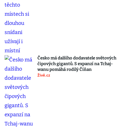
Česko má dalšího dodavatele světových
čipových gigantů. S expanzí na Tchaj-
wanu pomáhá rodilý Číňan
Živě.cz