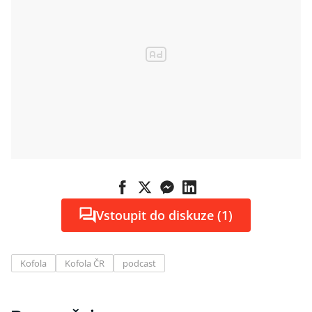
Vstoupit do diskuze (1)
Kofola
Kofola ČR
podcast