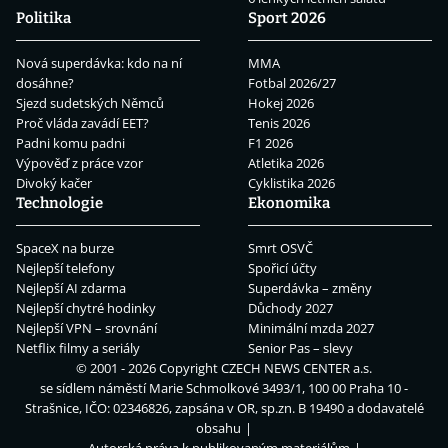
Politika
Sport 2026
Nová superdávka: kdo na ní
MMA
dosáhne?
Fotbal 2026/27
Sjezd sudetských Němců
Hokej 2026
Proč vláda zavádí EET?
Tenis 2026
Padni komu padni
F1 2026
Výpověď z práce vzor
Atletika 2026
Divoký kačer
Cyklistika 2026
Technologie
Ekonomika
SpaceX na burze
Smrt OSVČ
Nejlepší telefony
Spořicí účty
Nejlepší AI zdarma
Superdávka – změny
Nejlepší chytré hodinky
Důchody 2027
Nejlepší VPN – srovnání
Minimální mzda 2027
Netflix filmy a seriály
Senior Pas – slevy
© 2001 - 2026 Copyright
CZECH NEWS CENTER a.s.
se sídlem náměstí Marie Schmolkové 3493/1, 100 00 Praha 10 -
Strašnice, IČO: 02346826, zapsána v OR, sp.zn. B 19490 a dodavatelé
obsahu
Autorská práva k publikovaným materiálům