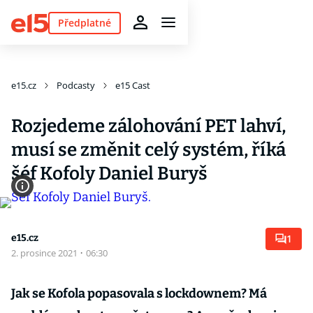
Předplatné
e15.cz
Podcasty
e15 Cast
Rozjedeme zálohování PET lahví,
musí se změnit celý systém, říká
šéf Kofoly Daniel Buryš
e15.cz
1
2. prosince 2021
·
06:30
Jak se Kofola popasovala s lockdownem? Má