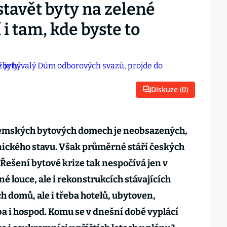
stavět byty na zelené
 i tam, kde byste to
Diskuze (
0
)
uzemských bytových domech je neobsazených,
nického stavu. Však průměrné stáří českých
. Řešení bytové krize tak nespočívá jen v
 louce, ale i rekonstrukcích stávajících
h domů, ale i třeba hotelů, ubytoven,
a i hospod. Komu se v dnešní době vyplácí