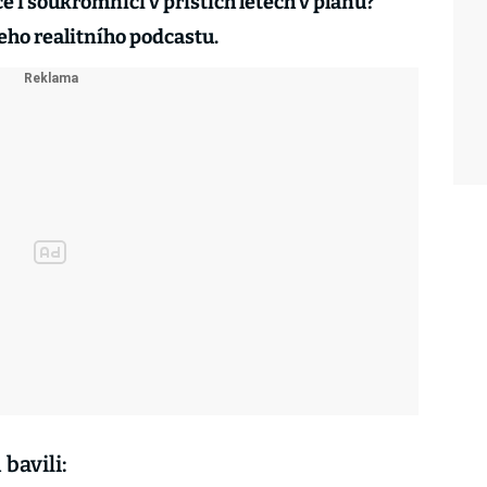
e i soukromníci v příštích letech v plánu?
šeho realitního podcastu.
bavili: