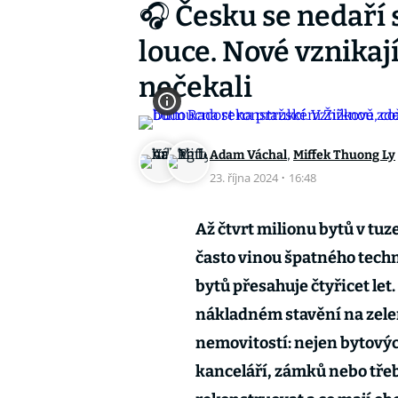
🎧 Česku se nedaří 
louce. Nové vznikají
nečekali
,
Adam Váchal
Miffek Thuong Ly
23. října 2024
·
16:48
Až čtvrt milionu bytů v t
často vinou špatného tech
bytů přesahuje čtyřicet let
nákladném stavění na zelené
nemovitostí: nejen bytovýc
kanceláří, zámků nebo třeb