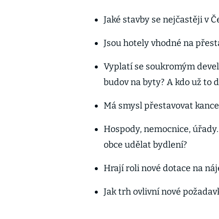
Jaké stavby se nejčastěji v 
Jsou hotely vhodné na přes
Vyplatí se soukromým devel
budov na byty? A kdo už to d
Má smysl přestavovat kance
Hospody, nemocnice, úřady. 
obce udělat bydlení?
Hrají roli nové dotace na ná
Jak trh ovlivní nové požadav