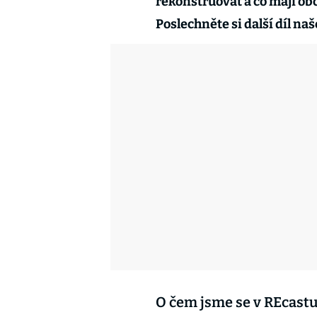
rekonstruovat a co mají obc
Poslechněte si další díl na
O čem jsme se v REcastu 