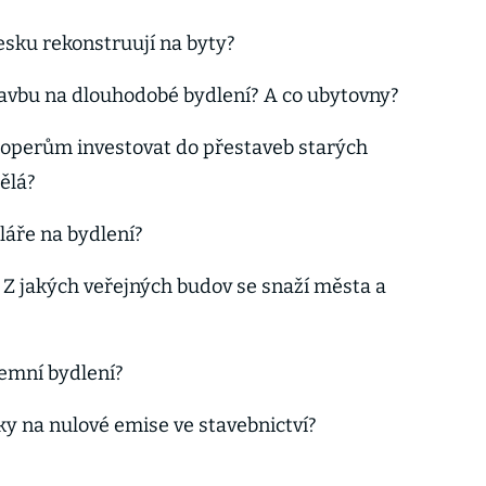
Česku rekonstruují na byty?
tavbu na dlouhodobé bydlení? A co ubytovny?
operům investovat do přestaveb starých
ělá?
láře na bydlení?
Z jakých veřejných budov se snaží města a
jemní bydlení?
ky na nulové emise ve stavebnictví?