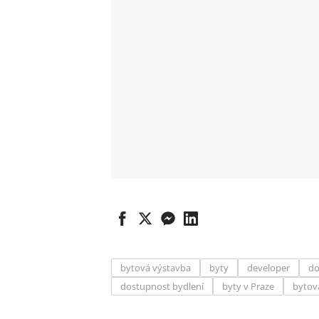
bytová výstavba
byty
developer
do
dostupnost bydlení
byty v Praze
bytová