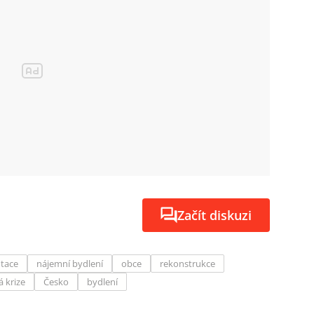
Začít diskuzi
tace
nájemní bydlení
obce
rekonstrukce
 krize
Česko
bydlení