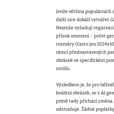
Jenže většina populárních 
další sice dokáží vytvářet 
Nejenže vyžadují registraci
přísná omezení – počet gen
rozměry (často jen 1024x102
rámci přednastavených par
obrázek ve specifickém pom
smůlu.
Výsledkem je, že pro běžnéh
kvalitní obrázek, se z AI ge
právě tady přichází změna
odstraňuje. Žádné poplatky