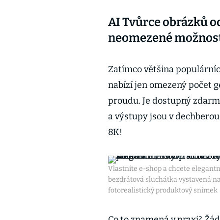
AI Tvůrce obrázků od
neomezené možnost
Zatímco většina populární
nabízí jen omezený počet g
proudu. Je dostupný zdarma
a výstupy jsou v dechberou
8K!
Vlastníte e-shop a chcete elegantn
bezdrátová sluchátka vystavená n
fotorealistický produktový snímek
Co to znamená v praxi? Žád