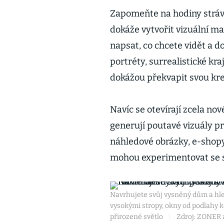
Zapomeňte na hodiny stráv
dokáže vytvořit vizuální m
napsat, co chcete vidět a do
portréty, surrealistické kra
dokážou překvapit svou krea
Navíc se otevírají zcela no
generují poutavé vizuály pr
náhledové obrázky, e-shopy 
mohou experimentovat se sty
Navrhujete svůj vysněný dům a hled
vysokými stropy, okny od podlahy
přirozené světlo
|
Zdroj: ZONER a