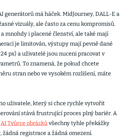
AI generátorů má háček. MidJourney, DALL-E a
úžasné vizuály, ale často za cenu kompromisů.
 a mnohdy i placené členství, ale také mají
erací je limitován, výstupy mají pevně dané
4 px) a uživatelé jsou nuceni pracovat v
ametrů. To znamená, že pokud chcete
ěru stran nebo ve vysokém rozlišení, máte
o uživatele, který si chce rychle vytvořit
nerování stává frustrující proces plný bariér. A
.
AI Tvůrce obrázků
všechny tyhle překážky
, žádná registrace a žádná omezení.