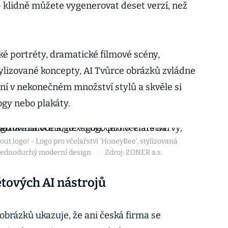
 klidně můžete vygenerovat deset verzí, než
ké portréty, dramatické filmové scény,
tylizované koncepty, AI Tvůrce obrázků zvládne
í v nekonečném množství stylů a skvěle si
ogy nebo plakáty.
ut logo! - Logo pro včelařství 'HoneyBee', stylizovaná
, jednoduchý moderní design
|
Zdroj: ZONER a.s.
ětových AI nástrojů
brázků ukazuje, že ani česká firma se