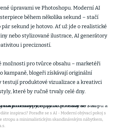
ené úpravami ve Photoshopu. Moderní AI
asterpiece během několika sekund – stačí
 pár sekund je hotovo. Ať už jde o realistické
jiny nebo stylizované ilustrace, AI generátory
tivitou i precizností.
vé možnosti pro tvůrce obsahu – marketéři
o kampaně, blogeři získávají originální
testují produktové vizualizace a kreativci
ly, které by ručně trvaly celé dny.
áte inspiraci? Poraďte se s AI - Moderní obývací pokoj s
 ke stropu a minimalistickým skandinávským nábytkem,
.s.