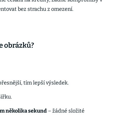
ntovat bez strachu z omezení.
ce obrázků?
řesnější, tím lepší výsledek.
šířku.
em několika sekund
– žádné složité