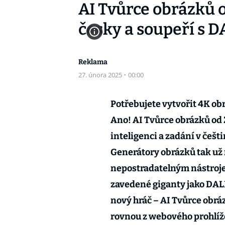
AI Tvůrce obrázků 
česky a soupeří s 
Reklama
27. února 2025
·
00:00
Potřebujete vytvořit 4K ob
Ano! AI Tvůrce obrázků od 
inteligenci a zadání v češt
Generátory obrázků tak už n
nepostradatelným nástroje
zavedené giganty jako DAL
nový hráč – AI Tvůrce obrá
rovnou z webového prohlížeč