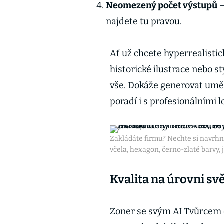
Neomezený počet výstupů
–
najdete tu pravou.
Ať už chcete hyperrealistic
historické ilustrace nebo s
vše. Dokáže generovat uměn
poradí i s profesionálními l
Zakládáte firmu? Nechte si navrhno
včela, hexagon, černo-zlaté barvy
Kvalita na úrovni sv
Zoner se svým AI Tvůrcem o