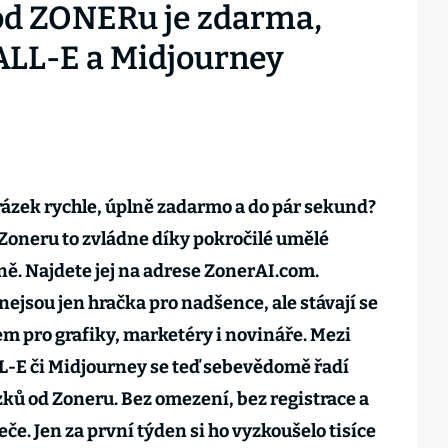
od ZONERu je zdarma,
DALL-E a Midjourney
rázek rychle, úplně zadarmo a do pár sekund?
Zoneru to zvládne díky pokročilé umělé
ině. Najdete jej na adrese ZonerAI.com.
ejsou jen hračka pro nadšence, ale stávají se
m pro grafiky, marketéry i novináře. Mezi
L-E či Midjourney se teď sebevědomě řadí
zků od Zoneru. Bez omezení, bez registrace a
e. Jen za první týden si ho vyzkoušelo tisíce