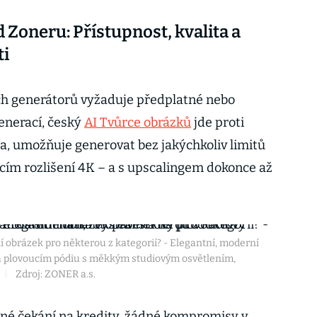
 Zoneru: Přístupnost, kvalita a
i
ch generátorů vyžaduje předplatné nebo
enerací, český
AI Tvůrce obrázků
jde proti
, umožňuje generovat bez jakýchkoliv limitů
cím rozlišení 4K – a s upscalingem dokonce až
í obrázek pro některou z kategorií? - Elegantní, moderní
a plovoucím pódiu s měkkým studiovým osvětlením,
|
Zdroj: ZONER a.s.
né čekání na kredity, žádné kompromisy v