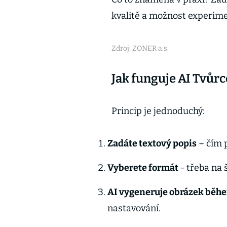
kvalitě a možnost experime
Zdroj: ZONER a.s.
Jak funguje AI Tvůr
Princip je jednoduchý:
Zadáte textový popis
– čím p
Vyberete formát
- třeba na 
AI vygeneruje obrázek běh
nastavování.