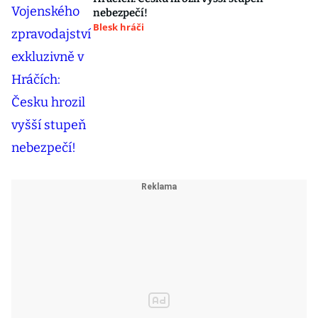
nebezpečí!
Blesk hráči