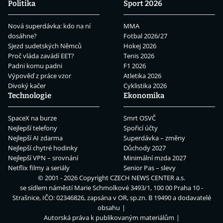
Politika
Sport 2026
Nová superdávka: kdo na ní
MMA
dosáhne?
Fotbal 2026/27
Sjezd sudetských Němců
Hokej 2026
Proč vláda zavádí EET?
Tenis 2026
Padni komu padni
F1 2026
Výpověď z práce vzor
Atletika 2026
Divoký kačer
Cyklistika 2026
Technologie
Ekonomika
SpaceX na burze
Smrt OSVČ
Nejlepší telefony
Spořicí účty
Nejlepší AI zdarma
Superdávka – změny
Nejlepší chytré hodinky
Důchody 2027
Nejlepší VPN – srovnání
Minimální mzda 2027
Netflix filmy a seriály
Senior Pas – slevy
© 2001 - 2026 Copyright
CZECH NEWS CENTER a.s.
se sídlem náměstí Marie Schmolkové 3493/1, 100 00 Praha 10 -
Strašnice, IČO: 02346826, zapsána v OR, sp.zn. B 19490 a dodavatelé
obsahu
Autorská práva k publikovaným materiálům