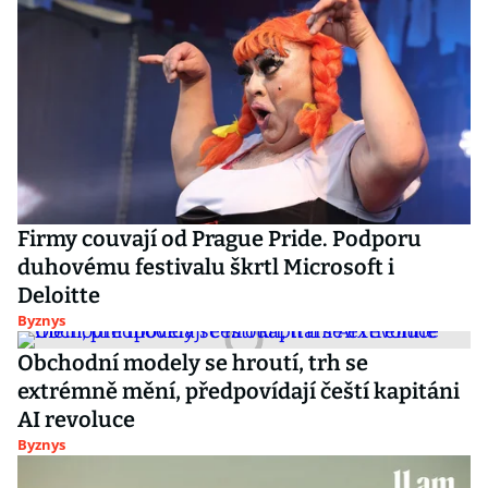
Firmy couvají od Prague Pride. Podporu
duhovému festivalu škrtl Microsoft i
Deloitte
Byznys
Obchodní modely se hroutí, trh se
extrémně mění, předpovídají čeští kapitáni
AI revoluce
Byznys