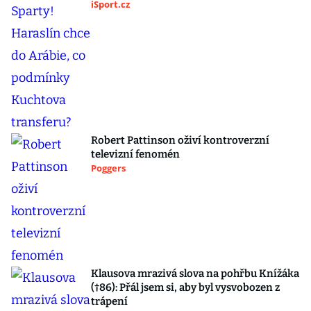
iSport.cz
Robert Pattinson oživí kontroverzní
televizní fenomén
Poggers
Klausova mrazivá slova na pohřbu Knížáka
(†86): Přál jsem si, aby byl vysvobozen z
trápení