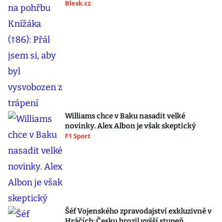
Blesk.cz
Williams chce v Baku nasadit velké
novinky. Alex Albon je však skeptický
F1 Sport
Šéf Vojenského zpravodajství exkluzivně v
Hráčích: Česku hrozil vyšší stupeň