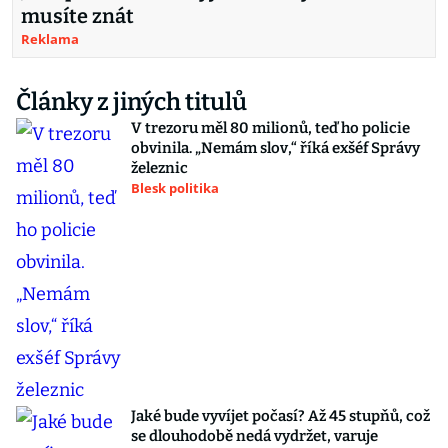
musíte znát
Reklama
Články z jiných titulů
V trezoru měl 80 milionů, teď ho policie
obvinila. „Nemám slov,“ říká exšéf Správy
železnic
Blesk politika
Jaké bude vyvíjet počasí? Až 45 stupňů, což
se dlouhodobě nedá vydržet, varuje