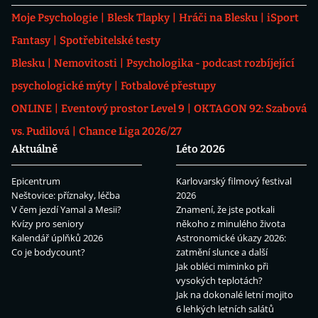
Moje Psychologie
Blesk Tlapky
Hráči na Blesku
iSport
Fantasy
Spotřebitelské testy
Blesku
Nemovitosti
Psychologika - podcast rozbíjející
psychologické mýty
Fotbalové přestupy
ONLINE
Eventový prostor Level 9
OKTAGON 92: Szabová
vs. Pudilová
Chance Liga 2026/27
Aktuálně
Léto 2026
Epicentrum
Karlovarský filmový festival
Neštovice: příznaky, léčba
2026
V čem jezdí Yamal a Mesii?
Znamení, že jste potkali
Kvízy pro seniory
někoho z minulého života
Kalendář úplňků 2026
Astronomické úkazy 2026:
Co je bodycount?
zatmění slunce a další
Jak obléci miminko při
vysokých teplotách?
Jak na dokonalé letní mojito
6 lehkých letních salátů