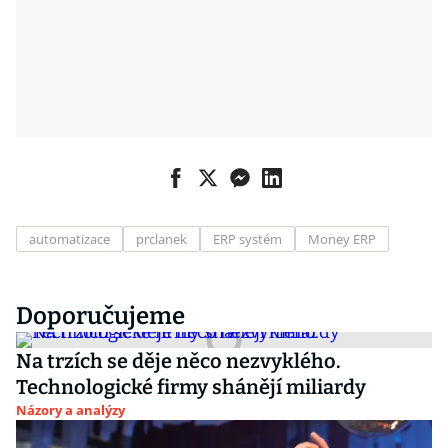
automatizace
prclanek
ERP systém
Money ERP
Doporučujeme
Na trzích se děje něco nezvyklého.
Technologické firmy shánějí miliardy
Názory a analýzy