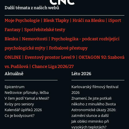
Další témata z našich webů
Moje Psychologie
Blesk Tlapky
Hráči na Blesku
iSport
Fantasy
Spotřebitelské testy
Blesku
Nemovitosti
Psychologika - podcast rozbíjející
psychologické mýty
Fotbalové přestupy
ONLINE
Eventový prostor Level 9
OKTAGON 92: Szabová
vs. Pudilová
Chance Liga 2026/27
Aktuálně
Léto 2026
Epicentrum
Karlovarský filmový festival
Neštovice: příznaky, léčba
2026
V čem jezdí Yamal a Mesii?
Znamení, že jste potkali
Kvízy pro seniory
někoho z minulého života
Kalendář úplňků 2026
Astronomické úkazy 2026:
Co je bodycount?
zatmění slunce a další
Jak obléci miminko při
vysokých teplotách?