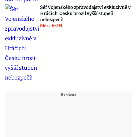
Šéf Vojenského zpravodajství exkluzivně v
Hráčích: Česku hrozil vyšší stupeň
nebezpečí!
Blesk hráči