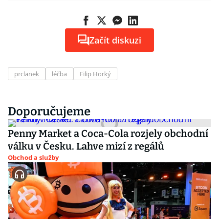
Začít diskuzi
prclanek
léčba
Filip Horký
Doporučujeme
Penny Market a Coca-Cola rozjely obchodní
válku v Česku. Lahve mizí z regálů
Obchod a služby