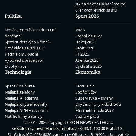
Jak na dokonalé letní mojito
6 lehkých letních salátů
Politika
Sport 2026
Nová superdávka: kdo na ní
MMA
dosáhne?
Fotbal 2026/27
Sjezd sudetských Němců
Hokej 2026
Proč vláda zavádí EET?
Tenis 2026
Padni komu padni
F1 2026
Výpověď z práce vzor
Atletika 2026
Divoký kačer
Cyklistika 2026
Technologie
Ekonomika
SpaceX na burze
Temu a clo
Nejlepší telefony
Spořicí účty
Nejlepší AI zdarma
Superdávka – změny
Nejlepší chytré hodinky
Chybějící roky k důchodu
Nejlepší VPN – srovnání
Minimální mzda 2027
Netflix filmy a seriály
Vedro v práci
© 2001 - 2026 Copyright
CZECH NEWS CENTER a.s.
se sídlem náměstí Marie Schmolkové 3493/1, 100 00 Praha 10 -
Strašnice, IČO: 02346826, zapsána v OR, sp.zn. B 19490 a dodavatelé