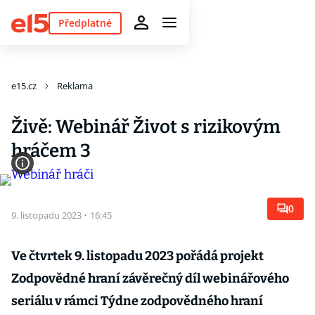
Předplatné
e15.cz
Reklama
Živě: Webinář Život s rizikovým
hráčem 3
0
9. listopadu 2023
·
16:45
Ve čtvrtek 9. listopadu 2023 pořádá projekt
Zodpovědné hraní závěrečný díl webinářového
seriálu v rámci Týdne zodpovědného hraní